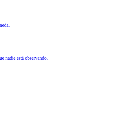
aneda.
que nadie está observando.