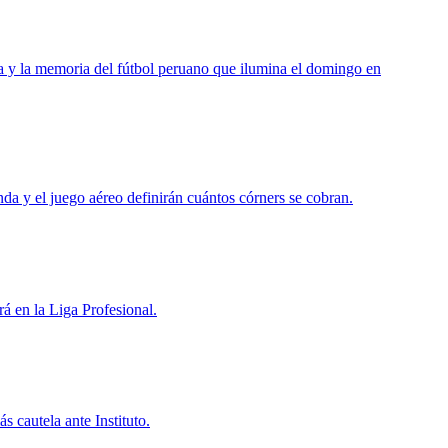
arra y la memoria del fútbol peruano que ilumina el domingo en
nda y el juego aéreo definirán cuántos córners se cobran.
á en la Liga Profesional.
s cautela ante Instituto.