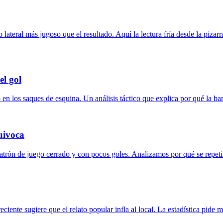
o lateral más jugoso que el resultado. Aquí la lectura fría desde la piz
el gol
en los saques de esquina. Un análisis táctico que explica por qué la ba
quivoca
atrón de juego cerrado y con pocos goles. Analizamos por qué se repetir
ciente sugiere que el relato popular infla al local. La estadística pide má