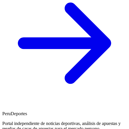
PeruDeportes
Portal independiente de noticias deportivas, análisis de apuestas y
reseñas de casas de apuestas para el mercado peruano.