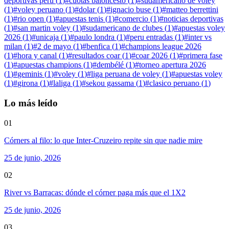
deportivas peru
(
1
)
#
cuotas baloncesto
(
1
)
#
sudamericano de voley
(
1
)
#
voley peruano
(
1
)
#
dolar
(
1
)
#
ignacio buse
(
1
)
#
matteo berrettini
(
1
)
#
rio open
(
1
)
#
apuestas tenis
(
1
)
#
comercio
(
1
)
#
noticias deportivas
(
1
)
#
san martin voley
(
1
)
#
sudamericano de clubes
(
1
)
#
apuestas voley
2026
(
1
)
#
unicaja
(
1
)
#
paulo londra
(
1
)
#
peru entradas
(
1
)
#
inter vs
milan
(
1
)
#
2 de mayo
(
1
)
#
benfica
(
1
)
#
champions league 2026
(
1
)
#
hora y canal
(
1
)
#
resultados coar
(
1
)
#
coar 2026
(
1
)
#
primera fase
(
1
)
#
apuestas champions
(
1
)
#
dembélé
(
1
)
#
torneo apertura 2026
(
1
)
#
geminis
(
1
)
#
voley
(
1
)
#
liga peruana de voley
(
1
)
#
apuestas voley
(
1
)
#
girona
(
1
)
#
laliga
(
1
)
#
sekou gassama
(
1
)
#
clasico peruano
(
1
)
Lo más leído
01
Córners al filo: lo que Inter-Cruzeiro repite sin que nadie mire
25 de junio, 2026
02
River vs Barracas: dónde el córner paga más que el 1X2
25 de junio, 2026
03