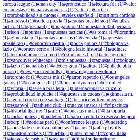
europa league
(
1
)
#
man city
(
1
)
#
pronostico
(
1
)
#
lectura fría
(
1
)
#
valor
en apuestas
(
1
)
#
analisis apuestas
(
1
)
#
valor
(
1
)
#
tactica
(
1
)
#
probabilidad sin cuotas
(
1
)
#
velez sarsfield
(
1
)
#
instituto cordoba
(
1
)
#
mirassol
(
1
)
#
serie a previa
(
1
)
#
cuotas brasileirao
(
1
)
#
analisis
tactico
(
1
)
#
tigres uanl
(
1
)
#
bragantino
(
1
)
#
apuestas futbol peruano
(
1
)
#
leon
(
1
)
#
pumas
(
1
)
#
apuestas tácticas
(
1
)
#
as roma
(
1
)
#
fiorentina
(
1
)
#
gimnasia lp
(
1
)
#
cuotas apuestas
(
1
)
#
venezia
(
1
)
#
apuestas
brasileirao
(
1
)
#
deportivo riestra
(
1
)
#
boca juniors
(
1
)
#
bologna vs
lazio
(
1
)
#
corners serie a
(
1
)
#
bologna lazio historial
(
1
)
#
udinese
(
1
)
#
historial udinese como
(
1
)
#
estudiantes l.p.
(
1
)
#
chicago fire
(
1
)
#
vancouver whitecaps
(
1
)
#
mls apuestas
(
1
)
#
apuesta
(
1
)
#
bologna
(
1
)
#
lazio
(
1
)
#
analisis
(
1
)
#
atletico grau
(
1
)
#
altura
(
1
)
#
philadelphia
union
(
1
)
#
new york red bulls
(
1
)
#
new england revolution
(
1
)
#
toronto fc
(
1
)
#
cuotas mls
(
1
)
#
patrón repetido
(
1
)
#
los angeles
galaxy
(
1
)
#
los angeles fc
(
1
)
#
houston dynamo
(
1
)
#
dc united
(
1
)
#
vitoria
(
1
)
#
serie a brasileira
(
1
)
#
internacional vs cruzeiro
(
1
)
#
probabilidad implícita
(
1
)
#
apuestas sin cuotas
(
1
)
#
gimnasia m.
(
1
)
#
central cordoba de santiago
(
1
)
#
historico enfrentamientos
(
1
)
#
espanyol
(
1
)
#
athletic club
(
1
)
#
utc cajamarca
(
1
)
#
cf pachuca
(
1
)
#
historial liga mx
(
1
)
#
ufc
(
1
)
#
apuestas mma
(
1
)
#
ilia topuria
(
1
)
#
carlos prates
(
1
)
#
medellin
(
1
)
#
banco central de reserva del peru
(
1
)
#
bcrp
(
1
)
#
noticias perú
(
1
)
#
conference league
(
1
)
#
underdog
(
1
)
#
sociedade esportiva palmeiras
(
1
)
#
suns
(
1
)
#
nba playoffs
(
1
)
#
houston rockets
(
1
)
#
puebla
(
1
)
#
inter milan
(
1
)
#
coppa italia
(
1
)
#
juegos de casino
(
1
)
#
melgar
(
1
)
#
fútbol sudamericano