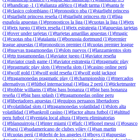
(
1
)
#
handicap -1
(
1
)
#
alianza atlético
(
1
)
#
adt tarma
(
1
)
#
santa fe
(
1
)
#
clasico colombiano
(
1
)
#
pronostico nba
(
1
)
#
starlight princess
(
1
)
#
starlight princess reseña
(
1
)
#
starlight princess rtp
(
1
)
#
liga
española apuestas
(
1
)
#
pronosticos la liga
(
1
)
#
cuotas la liga
(
1
)
#
jetx
(
1
)
#
jetx juego
(
1
)
#
jetx reseña
(
1
)
#
jetx estrategia
(
1
)
#
apuestas tarjetas
(
1
)
#
over under tarjetas
(
1
)
#
tarjetas amarillas apuestas
(
1
)
#
magic
(
1
)
#
cuotas nba
(
1
)
#
atalanta
(
1
)
#
borussia dortmund
(
1
)
#
premier
league apuestas
(
1
)
#
pronosticos premier
(
1
)
#
cuotas premier league
(
1
)
#
nuevas tragamonedas
(
1
)
#
slots nuevos
(
1
)
#
lanzamientos slots
(
1
)
#
rtp tragamonedas
(
1
)
#
aviator juego
(
1
)
#
aviator reseña
(
1
)
#
aviator crash game
(
1
)
#
aviator estrategia
(
1
)
#
pragmatic play
(
1
)
#
pragmatic play slots
(
1
)
#
reseña slots
(
1
)
#
casino online perú
(
1
)
#
wolf gold
(
1
)
#
wolf gold reseña
(
1
)
#
wolf gold jackpot
(
1
)
#
tragamonedas pragmatic play
(
1
)
#
championship
(
1
)
#
mercados
alternativos
(
1
)
#
fútbol internacional
(
1
)
#
liga 2 perú
(
1
)
#
ticketmaster
(
1
)
#
robbie williams
(
1
)
#
big bass bonanza
(
1
)
#
big bass bonanza
reseña
(
1
)
#
big bass splash
(
1
)
#
tragamonedas online peru
(
1
)
#
libertadores apuestas
(
1
)
#
equipos peruanos libertadores
(
1
)
#
volatilidad slots
(
1
)
#
tragamonedas volatilidad
(
1
)
#
slots alta
volatilidad
(
1
)
#
bankroll casino
(
1
)
#
factor altura futbol
(
1
)
#
altitud
peru futbol
(
1
)
#
ventaja local altura
(
1
)
#
peru eliminatorias
(
1
)
#
blanquirroja
(
1
)
#
inter miami
(
1
)
#
lafc
(
1
)
#
lionel messi
(
1
)
#
osasco
(
1
)
#
sesi
(
1
)
#
sudamericano de clubes vóley
(
1
)
#
san martin
(
1
)
#
cuotas perú
(
1
)
#
derbi de los angeles
(
1
)
#
boys
(
1
)
#
apuestas