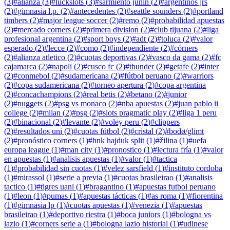
(
3
)
#
alianza
(
3
)
#
luckslots
(
3
)
#
sarmiento junin
(
2
)
#
argentinos jrs
(
2
)
#
gimnasia l.p.
(
2
)
#
antecedentes
(
2
)
#
seattle sounders
(
2
)
#
portland
timbers
(
2
)
#
major league soccer
(
2
)
#
remo
(
2
)
#
probabilidad apuestas
(
2
)
#
mercado corners
(
2
)
#
primera division
(
2
)
#
club tijuana
(
2
)
#
liga
profesional argentina
(
2
)
#
sport boys
(
2
)
#
adt
(
2
)
#
toluca
(
2
)
#
valor
esperado
(
2
)
#
lecce
(
2
)
#
como
(
2
)
#
independiente
(
2
)
#
córners
(
2
)
#
alianza atletico
(
2
)
#
cuotas deportivas
(
2
)
#
vasco da gama
(
2
)
#
fc
cajamarca
(
2
)
#
napoli
(
2
)
#
cusco fc
(
2
)
#
thunder
(
2
)
#
getafe
(
2
)
#
inter
(
2
)
#
conmebol
(
2
)
#
sudamericana
(
2
)
#
fútbol peruano
(
2
)
#
warriors
(
2
)
#
copa sudamericana
(
2
)
#
torneo apertura
(
2
)
#
copa argentina
(
2
)
#
concachampions
(
2
)
#
real betis
(
2
)
#
betano
(
2
)
#
junior
(
2
)
#
nuggets
(
2
)
#
psg vs monaco
(
2
)
#
nba apuestas
(
2
)
#
juan pablo ii
college
(
2
)
#
milan
(
2
)
#
psg
(
2
)
#
slots pragmatic play
(
2
)
#
liga 1 peru
(
2
)
#
binacional
(
2
)
#
levante
(
2
)
#
voley peru
(
2
)
#
clippers
(
2
)
#
resultados uni
(
2
)
#
cuotas fútbol
(
2
)
#
cristal
(
2
)
#
bodø/glimt
(
2
)
#
pronóstico corners
(
1
)
#
hnk hajduk split
(
1
)
#
žilina
(
1
)
#
uefa
europa league
(
1
)
#
man city
(
1
)
#
pronostico
(
1
)
#
lectura fría
(
1
)
#
valor
en apuestas
(
1
)
#
analisis apuestas
(
1
)
#
valor
(
1
)
#
tactica
(
1
)
#
probabilidad sin cuotas
(
1
)
#
velez sarsfield
(
1
)
#
instituto cordoba
(
1
)
#
mirassol
(
1
)
#
serie a previa
(
1
)
#
cuotas brasileirao
(
1
)
#
analisis
tactico
(
1
)
#
tigres uanl
(
1
)
#
bragantino
(
1
)
#
apuestas futbol peruano
(
1
)
#
leon
(
1
)
#
pumas
(
1
)
#
apuestas tácticas
(
1
)
#
as roma
(
1
)
#
fiorentina
(
1
)
#
gimnasia lp
(
1
)
#
cuotas apuestas
(
1
)
#
venezia
(
1
)
#
apuestas
brasileirao
(
1
)
#
deportivo riestra
(
1
)
#
boca juniors
(
1
)
#
bologna vs
lazio
(
1
)
#
corners serie a
(
1
)
#
bologna lazio historial
(
1
)
#
udinese