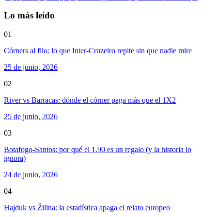
Lo más leído
01
Córners al filo: lo que Inter-Cruzeiro repite sin que nadie mire
25 de junio, 2026
02
River vs Barracas: dónde el córner paga más que el 1X2
25 de junio, 2026
03
Botafogo-Santos: por qué el 1.90 es un regalo (y la historia lo
ignora)
24 de junio, 2026
04
Hajduk vs Žilina: la estadística apaga el relato europeo