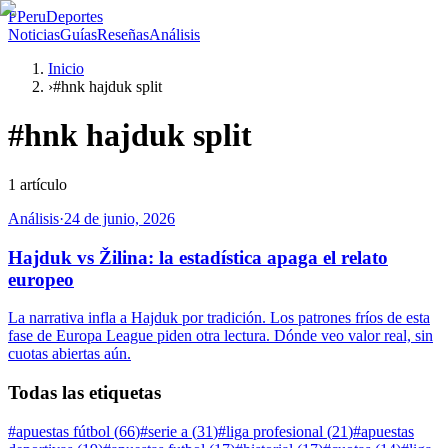
P
PeruDeportes
Noticias
Guías
Reseñas
Análisis
Inicio
›
#hnk hajduk split
#
hnk hajduk split
1
artículo
Análisis
·
24 de junio, 2026
Hajduk vs Žilina: la estadística apaga el relato
europeo
La narrativa infla a Hajduk por tradición. Los patrones fríos de esta
fase de Europa League piden otra lectura. Dónde veo valor real, sin
cuotas abiertas aún.
Todas las etiquetas
#
apuestas fútbol
(
66
)
#
serie a
(
31
)
#
liga profesional
(
21
)
#
apuestas