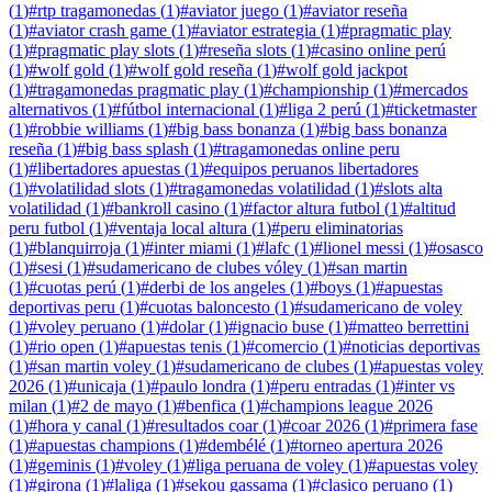
(
1
)
#
rtp tragamonedas
(
1
)
#
aviator juego
(
1
)
#
aviator reseña
(
1
)
#
aviator crash game
(
1
)
#
aviator estrategia
(
1
)
#
pragmatic play
(
1
)
#
pragmatic play slots
(
1
)
#
reseña slots
(
1
)
#
casino online perú
(
1
)
#
wolf gold
(
1
)
#
wolf gold reseña
(
1
)
#
wolf gold jackpot
(
1
)
#
tragamonedas pragmatic play
(
1
)
#
championship
(
1
)
#
mercados
alternativos
(
1
)
#
fútbol internacional
(
1
)
#
liga 2 perú
(
1
)
#
ticketmaster
(
1
)
#
robbie williams
(
1
)
#
big bass bonanza
(
1
)
#
big bass bonanza
reseña
(
1
)
#
big bass splash
(
1
)
#
tragamonedas online peru
(
1
)
#
libertadores apuestas
(
1
)
#
equipos peruanos libertadores
(
1
)
#
volatilidad slots
(
1
)
#
tragamonedas volatilidad
(
1
)
#
slots alta
volatilidad
(
1
)
#
bankroll casino
(
1
)
#
factor altura futbol
(
1
)
#
altitud
peru futbol
(
1
)
#
ventaja local altura
(
1
)
#
peru eliminatorias
(
1
)
#
blanquirroja
(
1
)
#
inter miami
(
1
)
#
lafc
(
1
)
#
lionel messi
(
1
)
#
osasco
(
1
)
#
sesi
(
1
)
#
sudamericano de clubes vóley
(
1
)
#
san martin
(
1
)
#
cuotas perú
(
1
)
#
derbi de los angeles
(
1
)
#
boys
(
1
)
#
apuestas
deportivas peru
(
1
)
#
cuotas baloncesto
(
1
)
#
sudamericano de voley
(
1
)
#
voley peruano
(
1
)
#
dolar
(
1
)
#
ignacio buse
(
1
)
#
matteo berrettini
(
1
)
#
rio open
(
1
)
#
apuestas tenis
(
1
)
#
comercio
(
1
)
#
noticias deportivas
(
1
)
#
san martin voley
(
1
)
#
sudamericano de clubes
(
1
)
#
apuestas voley
2026
(
1
)
#
unicaja
(
1
)
#
paulo londra
(
1
)
#
peru entradas
(
1
)
#
inter vs
milan
(
1
)
#
2 de mayo
(
1
)
#
benfica
(
1
)
#
champions league 2026
(
1
)
#
hora y canal
(
1
)
#
resultados coar
(
1
)
#
coar 2026
(
1
)
#
primera fase
(
1
)
#
apuestas champions
(
1
)
#
dembélé
(
1
)
#
torneo apertura 2026
(
1
)
#
geminis
(
1
)
#
voley
(
1
)
#
liga peruana de voley
(
1
)
#
apuestas voley
(
1
)
#
girona
(
1
)
#
laliga
(
1
)
#
sekou gassama
(
1
)
#
clasico peruano
(
1
)