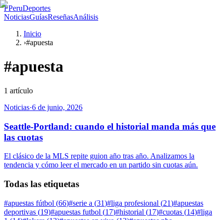
P
PeruDeportes
Noticias
Guías
Reseñas
Análisis
Inicio
›
#apuesta
#
apuesta
1
artículo
Noticias
·
6 de junio, 2026
Seattle-Portland: cuando el historial manda más que
las cuotas
El clásico de la MLS repite guion año tras año. Analizamos la
tendencia y cómo leer el mercado en un partido sin cuotas aún.
Todas las etiquetas
#
apuestas fútbol
(
66
)
#
serie a
(
31
)
#
liga profesional
(
21
)
#
apuestas
deportivas
(
19
)
#
apuestas futbol
(
17
)
#
historial
(
17
)
#
cuotas
(
14
)
#
liga