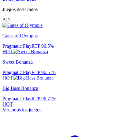
Juegos destacados
AD
Gates of Olympus
Pragmatic Play
RTP
96.5
%
HOT
Sweet Bonanza
Pragmatic Play
RTP
96.51
%
HOT
Big Bass Bonanza
Pragmatic Play
RTP
96.71
%
HOT
Ver todos los juegos