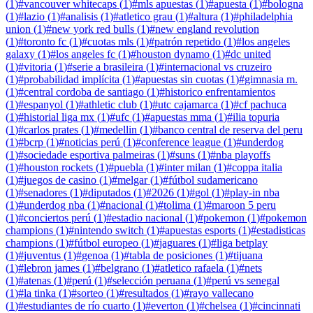
(
1
)
#
vancouver whitecaps
(
1
)
#
mls apuestas
(
1
)
#
apuesta
(
1
)
#
bologna
(
1
)
#
lazio
(
1
)
#
analisis
(
1
)
#
atletico grau
(
1
)
#
altura
(
1
)
#
philadelphia
union
(
1
)
#
new york red bulls
(
1
)
#
new england revolution
(
1
)
#
toronto fc
(
1
)
#
cuotas mls
(
1
)
#
patrón repetido
(
1
)
#
los angeles
galaxy
(
1
)
#
los angeles fc
(
1
)
#
houston dynamo
(
1
)
#
dc united
(
1
)
#
vitoria
(
1
)
#
serie a brasileira
(
1
)
#
internacional vs cruzeiro
(
1
)
#
probabilidad implícita
(
1
)
#
apuestas sin cuotas
(
1
)
#
gimnasia m.
(
1
)
#
central cordoba de santiago
(
1
)
#
historico enfrentamientos
(
1
)
#
espanyol
(
1
)
#
athletic club
(
1
)
#
utc cajamarca
(
1
)
#
cf pachuca
(
1
)
#
historial liga mx
(
1
)
#
ufc
(
1
)
#
apuestas mma
(
1
)
#
ilia topuria
(
1
)
#
carlos prates
(
1
)
#
medellin
(
1
)
#
banco central de reserva del peru
(
1
)
#
bcrp
(
1
)
#
noticias perú
(
1
)
#
conference league
(
1
)
#
underdog
(
1
)
#
sociedade esportiva palmeiras
(
1
)
#
suns
(
1
)
#
nba playoffs
(
1
)
#
houston rockets
(
1
)
#
puebla
(
1
)
#
inter milan
(
1
)
#
coppa italia
(
1
)
#
juegos de casino
(
1
)
#
melgar
(
1
)
#
fútbol sudamericano
(
1
)
#
senadores
(
1
)
#
diputados
(
1
)
#
2026
(
1
)
#
gol
(
1
)
#
play-in nba
(
1
)
#
underdog nba
(
1
)
#
nacional
(
1
)
#
tolima
(
1
)
#
maroon 5 peru
(
1
)
#
conciertos perú
(
1
)
#
estadio nacional
(
1
)
#
pokemon
(
1
)
#
pokemon
champions
(
1
)
#
nintendo switch
(
1
)
#
apuestas esports
(
1
)
#
estadisticas
champions
(
1
)
#
fútbol europeo
(
1
)
#
jaguares
(
1
)
#
liga betplay
(
1
)
#
juventus
(
1
)
#
genoa
(
1
)
#
tabla de posiciones
(
1
)
#
tijuana
(
1
)
#
lebron james
(
1
)
#
belgrano
(
1
)
#
atletico rafaela
(
1
)
#
nets
(
1
)
#
atenas
(
1
)
#
perú
(
1
)
#
selección peruana
(
1
)
#
perú vs senegal
(
1
)
#
la tinka
(
1
)
#
sorteo
(
1
)
#
resultados
(
1
)
#
rayo vallecano
(
1
)
#
estudiantes de río cuarto
(
1
)
#
everton
(
1
)
#
chelsea
(
1
)
#
cincinnati