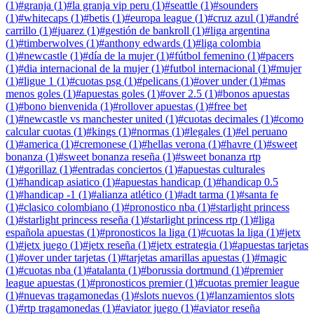
(
1
)
#
granja
(
1
)
#
la granja vip peru
(
1
)
#
seattle
(
1
)
#
sounders
(
1
)
#
whitecaps
(
1
)
#
betis
(
1
)
#
europa league
(
1
)
#
cruz azul
(
1
)
#
andré
carrillo
(
1
)
#
juarez
(
1
)
#
gestión de bankroll
(
1
)
#
liga argentina
(
1
)
#
timberwolves
(
1
)
#
anthony edwards
(
1
)
#
liga colombia
(
1
)
#
newcastle
(
1
)
#
día de la mujer
(
1
)
#
fútbol femenino
(
1
)
#
pacers
(
1
)
#
dia internacional de la mujer
(
1
)
#
futbol internacional
(
1
)
#
mujer
(
1
)
#
ligue 1
(
1
)
#
cuotas psg
(
1
)
#
pelicans
(
1
)
#
over under
(
1
)
#
mas
menos goles
(
1
)
#
apuestas goles
(
1
)
#
over 2.5
(
1
)
#
bonos apuestas
(
1
)
#
bono bienvenida
(
1
)
#
rollover apuestas
(
1
)
#
free bet
(
1
)
#
newcastle vs manchester united
(
1
)
#
cuotas decimales
(
1
)
#
como
calcular cuotas
(
1
)
#
kings
(
1
)
#
normas
(
1
)
#
legales
(
1
)
#
el peruano
(
1
)
#
america
(
1
)
#
cremonese
(
1
)
#
hellas verona
(
1
)
#
havre
(
1
)
#
sweet
bonanza
(
1
)
#
sweet bonanza reseña
(
1
)
#
sweet bonanza rtp
(
1
)
#
gorillaz
(
1
)
#
entradas conciertos
(
1
)
#
apuestas culturales
(
1
)
#
handicap asiatico
(
1
)
#
apuestas handicap
(
1
)
#
handicap 0.5
(
1
)
#
handicap -1
(
1
)
#
alianza atlético
(
1
)
#
adt tarma
(
1
)
#
santa fe
(
1
)
#
clasico colombiano
(
1
)
#
pronostico nba
(
1
)
#
starlight princess
(
1
)
#
starlight princess reseña
(
1
)
#
starlight princess rtp
(
1
)
#
liga
española apuestas
(
1
)
#
pronosticos la liga
(
1
)
#
cuotas la liga
(
1
)
#
jetx
(
1
)
#
jetx juego
(
1
)
#
jetx reseña
(
1
)
#
jetx estrategia
(
1
)
#
apuestas tarjetas
(
1
)
#
over under tarjetas
(
1
)
#
tarjetas amarillas apuestas
(
1
)
#
magic
(
1
)
#
cuotas nba
(
1
)
#
atalanta
(
1
)
#
borussia dortmund
(
1
)
#
premier
league apuestas
(
1
)
#
pronosticos premier
(
1
)
#
cuotas premier league
(
1
)
#
nuevas tragamonedas
(
1
)
#
slots nuevos
(
1
)
#
lanzamientos slots
(
1
)
#
rtp tragamonedas
(
1
)
#
aviator juego
(
1
)
#
aviator reseña