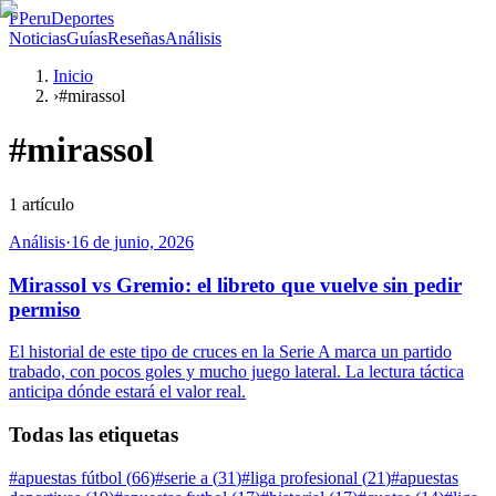
P
PeruDeportes
Noticias
Guías
Reseñas
Análisis
Inicio
›
#mirassol
#
mirassol
1
artículo
Análisis
·
16 de junio, 2026
Mirassol vs Gremio: el libreto que vuelve sin pedir
permiso
El historial de este tipo de cruces en la Serie A marca un partido
trabado, con pocos goles y mucho juego lateral. La lectura táctica
anticipa dónde estará el valor real.
Todas las etiquetas
#
apuestas fútbol
(
66
)
#
serie a
(
31
)
#
liga profesional
(
21
)
#
apuestas