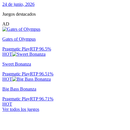
24 de junio, 2026
Juegos destacados
AD
Gates of Olympus
Pragmatic Play
RTP
96.5
%
HOT
Sweet Bonanza
Pragmatic Play
RTP
96.51
%
HOT
Big Bass Bonanza
Pragmatic Play
RTP
96.71
%
HOT
Ver todos los juegos