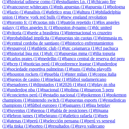
(
1
)
#
historial udinese como
(
1
)
#
estudiantes l.p.
(
1
)
#
chicago fire
(
1
)
#
vancouver whitecaps
(
1
)
#
mls apuestas
(
1
)
#
apuesta
(
1
)
#
bologna
(
1
)
#
lazio
(
1
)
#
analisis
(
1
)
#
atletico grau
(
1
)
#
altura
(
1
)
#
philadelphia
union
(
1
)
#
new york red bulls
(
1
)
#
new england revolution
(
1
)
#
toronto fc
(
1
)
#
cuotas mls
(
1
)
#
patrón repetido
(
1
)
#
los angeles
galaxy
(
1
)
#
los angeles fc
(
1
)
#
houston dynamo
(
1
)
#
dc united
(
1
)
#
vitoria
(
1
)
#
serie a brasileira
(
1
)
#
internacional vs cruzeiro
(
1
)
#
probabilidad implícita
(
1
)
#
apuestas sin cuotas
(
1
)
#
gimnasia m.
(
1
)
#
central cordoba de santiago
(
1
)
#
historico enfrentamientos
(
1
)
#
espanyol
(
1
)
#
athletic club
(
1
)
#
utc cajamarca
(
1
)
#
cf pachuca
(
1
)
#
historial liga mx
(
1
)
#
ufc
(
1
)
#
apuestas mma
(
1
)
#
ilia topuria
(
1
)
#
carlos prates
(
1
)
#
medellin
(
1
)
#
banco central de reserva del peru
(
1
)
#
bcrp
(
1
)
#
noticias perú
(
1
)
#
conference league
(
1
)
#
underdog
(
1
)
#
sociedade esportiva palmeiras
(
1
)
#
suns
(
1
)
#
nba playoffs
(
1
)
#
houston rockets
(
1
)
#
puebla
(
1
)
#
inter milan
(
1
)
#
coppa italia
(
1
)
#
juegos de casino
(
1
)
#
melgar
(
1
)
#
fútbol sudamericano
(
1
)
#
senadores
(
1
)
#
diputados
(
1
)
#
2026
(
1
)
#
gol
(
1
)
#
play-in nba
(
1
)
#
underdog nba
(
1
)
#
nacional
(
1
)
#
tolima
(
1
)
#
maroon 5 peru
(
1
)
#
conciertos perú
(
1
)
#
estadio nacional
(
1
)
#
pokemon
(
1
)
#
pokemon
champions
(
1
)
#
nintendo switch
(
1
)
#
apuestas esports
(
1
)
#
estadisticas
champions
(
1
)
#
fútbol europeo
(
1
)
#
jaguares
(
1
)
#
liga betplay
(
1
)
#
juventus
(
1
)
#
genoa
(
1
)
#
tabla de posiciones
(
1
)
#
tijuana
(
1
)
#
lebron james
(
1
)
#
belgrano
(
1
)
#
atletico rafaela
(
1
)
#
nets
(
1
)
#
atenas
(
1
)
#
perú
(
1
)
#
selección peruana
(
1
)
#
perú vs senegal
(
1
)
#
la tinka
(
1
)
#
sorteo
(
1
)
#
resultados
(
1
)
#
rayo vallecano