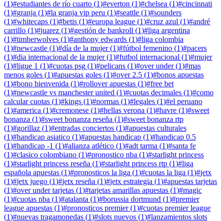
(
1
)
#
estudiantes de río cuarto
(
1
)
#
everton
(
1
)
#
chelsea
(
1
)
#
cincinnati
(
1
)
#
granja
(
1
)
#
la granja vip peru
(
1
)
#
seattle
(
1
)
#
sounders
(
1
)
#
whitecaps
(
1
)
#
betis
(
1
)
#
europa league
(
1
)
#
cruz azul
(
1
)
#
andré
carrillo
(
1
)
#
juarez
(
1
)
#
gestión de bankroll
(
1
)
#
liga argentina
(
1
)
#
timberwolves
(
1
)
#
anthony edwards
(
1
)
#
liga colombia
(
1
)
#
newcastle
(
1
)
#
día de la mujer
(
1
)
#
fútbol femenino
(
1
)
#
pacers
(
1
)
#
dia internacional de la mujer
(
1
)
#
futbol internacional
(
1
)
#
mujer
(
1
)
#
ligue 1
(
1
)
#
cuotas psg
(
1
)
#
pelicans
(
1
)
#
over under
(
1
)
#
mas
menos goles
(
1
)
#
apuestas goles
(
1
)
#
over 2.5
(
1
)
#
bonos apuestas
(
1
)
#
bono bienvenida
(
1
)
#
rollover apuestas
(
1
)
#
free bet
(
1
)
#
newcastle vs manchester united
(
1
)
#
cuotas decimales
(
1
)
#
como
calcular cuotas
(
1
)
#
kings
(
1
)
#
normas
(
1
)
#
legales
(
1
)
#
el peruano
(
1
)
#
america
(
1
)
#
cremonese
(
1
)
#
hellas verona
(
1
)
#
havre
(
1
)
#
sweet
bonanza
(
1
)
#
sweet bonanza reseña
(
1
)
#
sweet bonanza rtp
(
1
)
#
gorillaz
(
1
)
#
entradas conciertos
(
1
)
#
apuestas culturales
(
1
)
#
handicap asiatico
(
1
)
#
apuestas handicap
(
1
)
#
handicap 0.5
(
1
)
#
handicap -1
(
1
)
#
alianza atlético
(
1
)
#
adt tarma
(
1
)
#
santa fe
(
1
)
#
clasico colombiano
(
1
)
#
pronostico nba
(
1
)
#
starlight princess
(
1
)
#
starlight princess reseña
(
1
)
#
starlight princess rtp
(
1
)
#
liga
española apuestas
(
1
)
#
pronosticos la liga
(
1
)
#
cuotas la liga
(
1
)
#
jetx
(
1
)
#
jetx juego
(
1
)
#
jetx reseña
(
1
)
#
jetx estrategia
(
1
)
#
apuestas tarjetas
(
1
)
#
over under tarjetas
(
1
)
#
tarjetas amarillas apuestas
(
1
)
#
magic
(
1
)
#
cuotas nba
(
1
)
#
atalanta
(
1
)
#
borussia dortmund
(
1
)
#
premier
league apuestas
(
1
)
#
pronosticos premier
(
1
)
#
cuotas premier league
(
1
)
#
nuevas tragamonedas
(
1
)
#
slots nuevos
(
1
)
#
lanzamientos slots