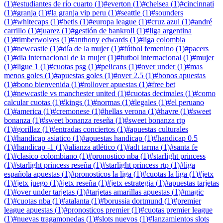
(
1
)
#
estudiantes de río cuarto
(
1
)
#
everton
(
1
)
#
chelsea
(
1
)
#
cincinnati
(
1
)
#
granja
(
1
)
#
la granja vip peru
(
1
)
#
seattle
(
1
)
#
sounders
(
1
)
#
whitecaps
(
1
)
#
betis
(
1
)
#
europa league
(
1
)
#
cruz azul
(
1
)
#
andré
carrillo
(
1
)
#
juarez
(
1
)
#
gestión de bankroll
(
1
)
#
liga argentina
(
1
)
#
timberwolves
(
1
)
#
anthony edwards
(
1
)
#
liga colombia
(
1
)
#
newcastle
(
1
)
#
día de la mujer
(
1
)
#
fútbol femenino
(
1
)
#
pacers
(
1
)
#
dia internacional de la mujer
(
1
)
#
futbol internacional
(
1
)
#
mujer
(
1
)
#
ligue 1
(
1
)
#
cuotas psg
(
1
)
#
pelicans
(
1
)
#
over under
(
1
)
#
mas
menos goles
(
1
)
#
apuestas goles
(
1
)
#
over 2.5
(
1
)
#
bonos apuestas
(
1
)
#
bono bienvenida
(
1
)
#
rollover apuestas
(
1
)
#
free bet
(
1
)
#
newcastle vs manchester united
(
1
)
#
cuotas decimales
(
1
)
#
como
calcular cuotas
(
1
)
#
kings
(
1
)
#
normas
(
1
)
#
legales
(
1
)
#
el peruano
(
1
)
#
america
(
1
)
#
cremonese
(
1
)
#
hellas verona
(
1
)
#
havre
(
1
)
#
sweet
bonanza
(
1
)
#
sweet bonanza reseña
(
1
)
#
sweet bonanza rtp
(
1
)
#
gorillaz
(
1
)
#
entradas conciertos
(
1
)
#
apuestas culturales
(
1
)
#
handicap asiatico
(
1
)
#
apuestas handicap
(
1
)
#
handicap 0.5
(
1
)
#
handicap -1
(
1
)
#
alianza atlético
(
1
)
#
adt tarma
(
1
)
#
santa fe
(
1
)
#
clasico colombiano
(
1
)
#
pronostico nba
(
1
)
#
starlight princess
(
1
)
#
starlight princess reseña
(
1
)
#
starlight princess rtp
(
1
)
#
liga
española apuestas
(
1
)
#
pronosticos la liga
(
1
)
#
cuotas la liga
(
1
)
#
jetx
(
1
)
#
jetx juego
(
1
)
#
jetx reseña
(
1
)
#
jetx estrategia
(
1
)
#
apuestas tarjetas
(
1
)
#
over under tarjetas
(
1
)
#
tarjetas amarillas apuestas
(
1
)
#
magic
(
1
)
#
cuotas nba
(
1
)
#
atalanta
(
1
)
#
borussia dortmund
(
1
)
#
premier
league apuestas
(
1
)
#
pronosticos premier
(
1
)
#
cuotas premier league
(
1
)
#
nuevas tragamonedas
(
1
)
#
slots nuevos
(
1
)
#
lanzamientos slots