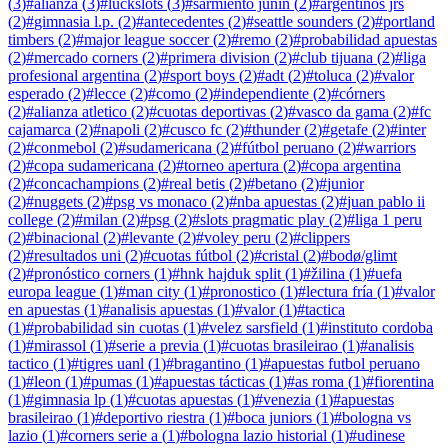
(
3
)
#
alianza
(
3
)
#
luckslots
(
3
)
#
sarmiento junin
(
2
)
#
argentinos jrs
(
2
)
#
gimnasia l.p.
(
2
)
#
antecedentes
(
2
)
#
seattle sounders
(
2
)
#
portland
timbers
(
2
)
#
major league soccer
(
2
)
#
remo
(
2
)
#
probabilidad apuestas
(
2
)
#
mercado corners
(
2
)
#
primera division
(
2
)
#
club tijuana
(
2
)
#
liga
profesional argentina
(
2
)
#
sport boys
(
2
)
#
adt
(
2
)
#
toluca
(
2
)
#
valor
esperado
(
2
)
#
lecce
(
2
)
#
como
(
2
)
#
independiente
(
2
)
#
córners
(
2
)
#
alianza atletico
(
2
)
#
cuotas deportivas
(
2
)
#
vasco da gama
(
2
)
#
fc
cajamarca
(
2
)
#
napoli
(
2
)
#
cusco fc
(
2
)
#
thunder
(
2
)
#
getafe
(
2
)
#
inter
(
2
)
#
conmebol
(
2
)
#
sudamericana
(
2
)
#
fútbol peruano
(
2
)
#
warriors
(
2
)
#
copa sudamericana
(
2
)
#
torneo apertura
(
2
)
#
copa argentina
(
2
)
#
concachampions
(
2
)
#
real betis
(
2
)
#
betano
(
2
)
#
junior
(
2
)
#
nuggets
(
2
)
#
psg vs monaco
(
2
)
#
nba apuestas
(
2
)
#
juan pablo ii
college
(
2
)
#
milan
(
2
)
#
psg
(
2
)
#
slots pragmatic play
(
2
)
#
liga 1 peru
(
2
)
#
binacional
(
2
)
#
levante
(
2
)
#
voley peru
(
2
)
#
clippers
(
2
)
#
resultados uni
(
2
)
#
cuotas fútbol
(
2
)
#
cristal
(
2
)
#
bodø/glimt
(
2
)
#
pronóstico corners
(
1
)
#
hnk hajduk split
(
1
)
#
žilina
(
1
)
#
uefa
europa league
(
1
)
#
man city
(
1
)
#
pronostico
(
1
)
#
lectura fría
(
1
)
#
valor
en apuestas
(
1
)
#
analisis apuestas
(
1
)
#
valor
(
1
)
#
tactica
(
1
)
#
probabilidad sin cuotas
(
1
)
#
velez sarsfield
(
1
)
#
instituto cordoba
(
1
)
#
mirassol
(
1
)
#
serie a previa
(
1
)
#
cuotas brasileirao
(
1
)
#
analisis
tactico
(
1
)
#
tigres uanl
(
1
)
#
bragantino
(
1
)
#
apuestas futbol peruano
(
1
)
#
leon
(
1
)
#
pumas
(
1
)
#
apuestas tácticas
(
1
)
#
as roma
(
1
)
#
fiorentina
(
1
)
#
gimnasia lp
(
1
)
#
cuotas apuestas
(
1
)
#
venezia
(
1
)
#
apuestas
brasileirao
(
1
)
#
deportivo riestra
(
1
)
#
boca juniors
(
1
)
#
bologna vs
lazio
(
1
)
#
corners serie a
(
1
)
#
bologna lazio historial
(
1
)
#
udinese