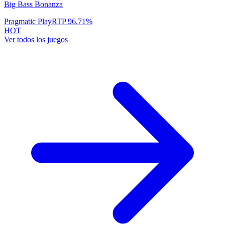
Big Bass Bonanza
Pragmatic Play
RTP
96.71
%
HOT
Ver todos los juegos