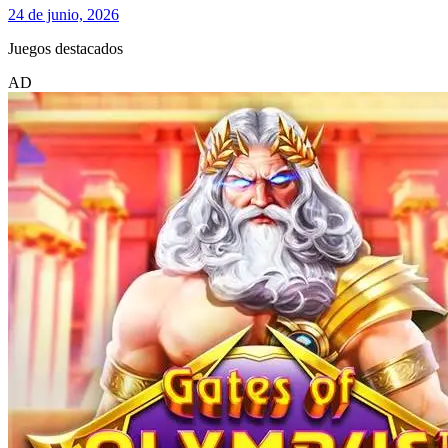
24 de junio, 2026
Juegos destacados
AD