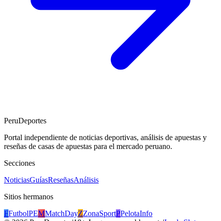
PeruDeportes
Portal independiente de noticias deportivas, análisis de apuestas y
reseñas de casas de apuestas para el mercado peruano.
Secciones
Noticias
Guías
Reseñas
Análisis
Sitios hermanos
F
FutbolPE
M
MatchDay
Z
ZonaSport
P
PelotaInfo