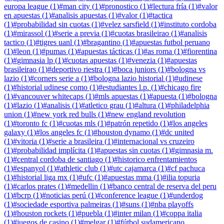
europa league
(
1
)
#
man city
(
1
)
#
pronostico
(
1
)
#
lectura fría
(
1
)
#
valor
en apuestas
(
1
)
#
analisis apuestas
(
1
)
#
valor
(
1
)
#
tactica
(
1
)
#
probabilidad sin cuotas
(
1
)
#
velez sarsfield
(
1
)
#
instituto cordoba
(
1
)
#
mirassol
(
1
)
#
serie a previa
(
1
)
#
cuotas brasileirao
(
1
)
#
analisis
tactico
(
1
)
#
tigres uanl
(
1
)
#
bragantino
(
1
)
#
apuestas futbol peruano
(
1
)
#
leon
(
1
)
#
pumas
(
1
)
#
apuestas tácticas
(
1
)
#
as roma
(
1
)
#
fiorentina
(
1
)
#
gimnasia lp
(
1
)
#
cuotas apuestas
(
1
)
#
venezia
(
1
)
#
apuestas
brasileirao
(
1
)
#
deportivo riestra
(
1
)
#
boca juniors
(
1
)
#
bologna vs
lazio
(
1
)
#
corners serie a
(
1
)
#
bologna lazio historial
(
1
)
#
udinese
(
1
)
#
historial udinese como
(
1
)
#
estudiantes l.p.
(
1
)
#
chicago fire
(
1
)
#
vancouver whitecaps
(
1
)
#
mls apuestas
(
1
)
#
apuesta
(
1
)
#
bologna
(
1
)
#
lazio
(
1
)
#
analisis
(
1
)
#
atletico grau
(
1
)
#
altura
(
1
)
#
philadelphia
union
(
1
)
#
new york red bulls
(
1
)
#
new england revolution
(
1
)
#
toronto fc
(
1
)
#
cuotas mls
(
1
)
#
patrón repetido
(
1
)
#
los angeles
galaxy
(
1
)
#
los angeles fc
(
1
)
#
houston dynamo
(
1
)
#
dc united
(
1
)
#
vitoria
(
1
)
#
serie a brasileira
(
1
)
#
internacional vs cruzeiro
(
1
)
#
probabilidad implícita
(
1
)
#
apuestas sin cuotas
(
1
)
#
gimnasia m.
(
1
)
#
central cordoba de santiago
(
1
)
#
historico enfrentamientos
(
1
)
#
espanyol
(
1
)
#
athletic club
(
1
)
#
utc cajamarca
(
1
)
#
cf pachuca
(
1
)
#
historial liga mx
(
1
)
#
ufc
(
1
)
#
apuestas mma
(
1
)
#
ilia topuria
(
1
)
#
carlos prates
(
1
)
#
medellin
(
1
)
#
banco central de reserva del peru
(
1
)
#
bcrp
(
1
)
#
noticias perú
(
1
)
#
conference league
(
1
)
#
underdog
(
1
)
#
sociedade esportiva palmeiras
(
1
)
#
suns
(
1
)
#
nba playoffs
(
1
)
#
houston rockets
(
1
)
#
puebla
(
1
)
#
inter milan
(
1
)
#
coppa italia
(
1
)
#
juegos de casino
(
1
)
#
melgar
(
1
)
#
fútbol sudamericano