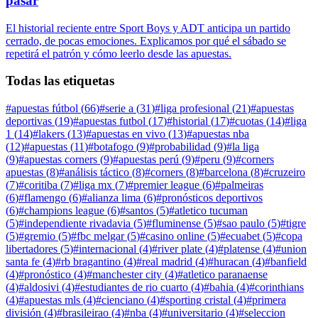
pasar
El historial reciente entre Sport Boys y ADT anticipa un partido
cerrado, de pocas emociones. Explicamos por qué el sábado se
repetirá el patrón y cómo leerlo desde las apuestas.
Todas las etiquetas
#
apuestas fútbol
(
66
)
#
serie a
(
31
)
#
liga profesional
(
21
)
#
apuestas
deportivas
(
19
)
#
apuestas futbol
(
17
)
#
historial
(
17
)
#
cuotas
(
14
)
#
liga
1
(
14
)
#
lakers
(
13
)
#
apuestas en vivo
(
13
)
#
apuestas nba
(
12
)
#
apuestas
(
11
)
#
botafogo
(
9
)
#
probabilidad
(
9
)
#
la liga
(
9
)
#
apuestas corners
(
9
)
#
apuestas perú
(
9
)
#
peru
(
9
)
#
corners
apuestas
(
8
)
#
análisis táctico
(
8
)
#
corners
(
8
)
#
barcelona
(
8
)
#
cruzeiro
(
7
)
#
coritiba
(
7
)
#
liga mx
(
7
)
#
premier league
(
6
)
#
palmeiras
(
6
)
#
flamengo
(
6
)
#
alianza lima
(
6
)
#
pronósticos deportivos
(
6
)
#
champions league
(
6
)
#
santos
(
5
)
#
atletico tucuman
(
5
)
#
independiente rivadavia
(
5
)
#
fluminense
(
5
)
#
sao paulo
(
5
)
#
tigre
(
5
)
#
gremio
(
5
)
#
fbc melgar
(
5
)
#
casino online
(
5
)
#
ecuabet
(
5
)
#
copa
libertadores
(
5
)
#
internacional
(
4
)
#
river plate
(
4
)
#
platense
(
4
)
#
union
santa fe
(
4
)
#
rb bragantino
(
4
)
#
real madrid
(
4
)
#
huracan
(
4
)
#
banfield
(
4
)
#
pronóstico
(
4
)
#
manchester city
(
4
)
#
atletico paranaense
(
4
)
#
aldosivi
(
4
)
#
estudiantes de rio cuarto
(
4
)
#
bahia
(
4
)
#
corinthians
(
4
)
#
apuestas mls
(
4
)
#
cienciano
(
4
)
#
sporting cristal
(
4
)
#
primera
división
(
4
)
#
brasileirao
(
4
)
#
nba
(
4
)
#
universitario
(
4
)
#
seleccion