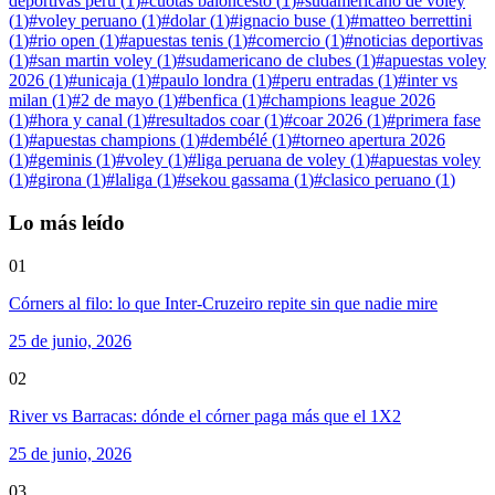
deportivas peru
(
1
)
#
cuotas baloncesto
(
1
)
#
sudamericano de voley
(
1
)
#
voley peruano
(
1
)
#
dolar
(
1
)
#
ignacio buse
(
1
)
#
matteo berrettini
(
1
)
#
rio open
(
1
)
#
apuestas tenis
(
1
)
#
comercio
(
1
)
#
noticias deportivas
(
1
)
#
san martin voley
(
1
)
#
sudamericano de clubes
(
1
)
#
apuestas voley
2026
(
1
)
#
unicaja
(
1
)
#
paulo londra
(
1
)
#
peru entradas
(
1
)
#
inter vs
milan
(
1
)
#
2 de mayo
(
1
)
#
benfica
(
1
)
#
champions league 2026
(
1
)
#
hora y canal
(
1
)
#
resultados coar
(
1
)
#
coar 2026
(
1
)
#
primera fase
(
1
)
#
apuestas champions
(
1
)
#
dembélé
(
1
)
#
torneo apertura 2026
(
1
)
#
geminis
(
1
)
#
voley
(
1
)
#
liga peruana de voley
(
1
)
#
apuestas voley
(
1
)
#
girona
(
1
)
#
laliga
(
1
)
#
sekou gassama
(
1
)
#
clasico peruano
(
1
)
Lo más leído
01
Córners al filo: lo que Inter-Cruzeiro repite sin que nadie mire
25 de junio, 2026
02
River vs Barracas: dónde el córner paga más que el 1X2
25 de junio, 2026
03