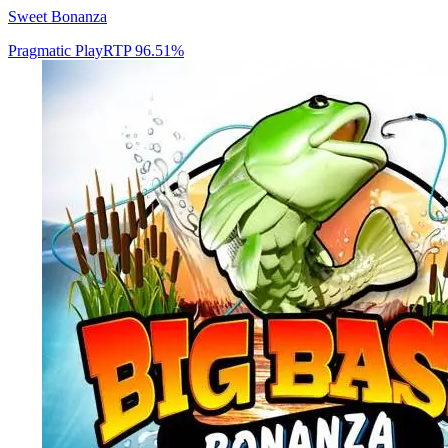
Sweet Bonanza
Pragmatic Play
RTP
96.51
%