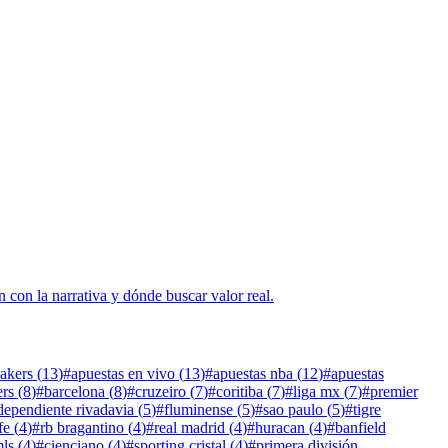
n con la narrativa y dónde buscar valor real.
lakers
(
13
)
#
apuestas en vivo
(
13
)
#
apuestas nba
(
12
)
#
apuestas
ers
(
8
)
#
barcelona
(
8
)
#
cruzeiro
(
7
)
#
coritiba
(
7
)
#
liga mx
(
7
)
#
premier
dependiente rivadavia
(
5
)
#
fluminense
(
5
)
#
sao paulo
(
5
)
#
tigre
fe
(
4
)
#
rb bragantino
(
4
)
#
real madrid
(
4
)
#
huracan
(
4
)
#
banfield
mls
(
4
)
#
cienciano
(
4
)
#
sporting cristal
(
4
)
#
primera división