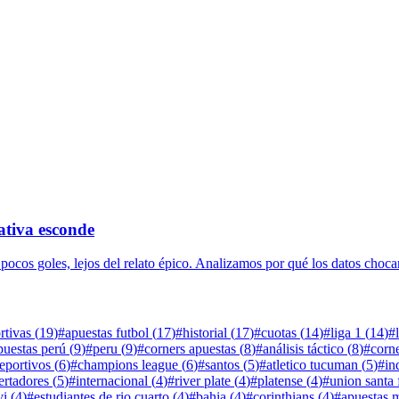
ativa esconde
 pocos goles, lejos del relato épico. Analizamos por qué los datos choca
rtivas
(
19
)
#
apuestas futbol
(
17
)
#
historial
(
17
)
#
cuotas
(
14
)
#
liga 1
(
14
)
#
puestas perú
(
9
)
#
peru
(
9
)
#
corners apuestas
(
8
)
#
análisis táctico
(
8
)
#
corn
eportivos
(
6
)
#
champions league
(
6
)
#
santos
(
5
)
#
atletico tucuman
(
5
)
#
in
ertadores
(
5
)
#
internacional
(
4
)
#
river plate
(
4
)
#
platense
(
4
)
#
union santa 
vi
(
4
)
#
estudiantes de rio cuarto
(
4
)
#
bahia
(
4
)
#
corinthians
(
4
)
#
apuestas 