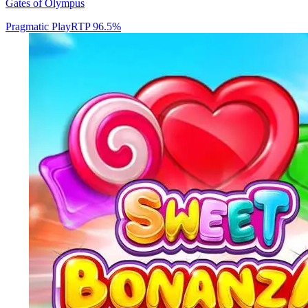
Gates of Olympus
Pragmatic Play
RTP
96.5
%