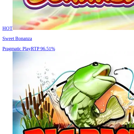
HOT
Sweet Bonanza
Pragmatic Play
RTP
96.51
%