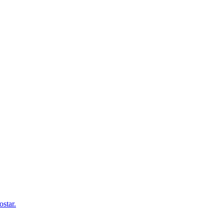
ostar.