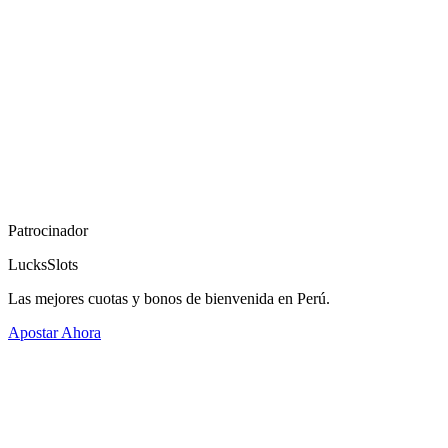
Patrocinador
LucksSlots
Las mejores cuotas y bonos de bienvenida en Perú.
Apostar Ahora