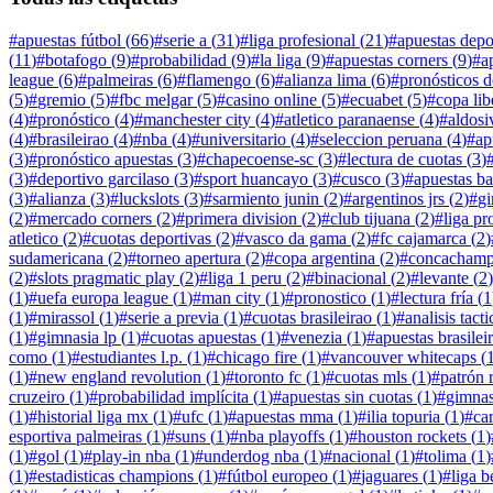
#
apuestas fútbol
(
66
)
#
serie a
(
31
)
#
liga profesional
(
21
)
#
apuestas depo
(
11
)
#
botafogo
(
9
)
#
probabilidad
(
9
)
#
la liga
(
9
)
#
apuestas corners
(
9
)
#
a
league
(
6
)
#
palmeiras
(
6
)
#
flamengo
(
6
)
#
alianza lima
(
6
)
#
pronósticos d
(
5
)
#
gremio
(
5
)
#
fbc melgar
(
5
)
#
casino online
(
5
)
#
ecuabet
(
5
)
#
copa lib
(
4
)
#
pronóstico
(
4
)
#
manchester city
(
4
)
#
atletico paranaense
(
4
)
#
aldosi
(
4
)
#
brasileirao
(
4
)
#
nba
(
4
)
#
universitario
(
4
)
#
seleccion peruana
(
4
)
#
ap
(
3
)
#
pronóstico apuestas
(
3
)
#
chapecoense-sc
(
3
)
#
lectura de cuotas
(
3
)
(
3
)
#
deportivo garcilaso
(
3
)
#
sport huancayo
(
3
)
#
cusco
(
3
)
#
apuestas ba
(
3
)
#
alianza
(
3
)
#
luckslots
(
3
)
#
sarmiento junin
(
2
)
#
argentinos jrs
(
2
)
#
gi
(
2
)
#
mercado corners
(
2
)
#
primera division
(
2
)
#
club tijuana
(
2
)
#
liga pr
atletico
(
2
)
#
cuotas deportivas
(
2
)
#
vasco da gama
(
2
)
#
fc cajamarca
(
2
)
sudamericana
(
2
)
#
torneo apertura
(
2
)
#
copa argentina
(
2
)
#
concachamp
(
2
)
#
slots pragmatic play
(
2
)
#
liga 1 peru
(
2
)
#
binacional
(
2
)
#
levante
(
2
)
(
1
)
#
uefa europa league
(
1
)
#
man city
(
1
)
#
pronostico
(
1
)
#
lectura fría
(
1
(
1
)
#
mirassol
(
1
)
#
serie a previa
(
1
)
#
cuotas brasileirao
(
1
)
#
analisis tacti
(
1
)
#
gimnasia lp
(
1
)
#
cuotas apuestas
(
1
)
#
venezia
(
1
)
#
apuestas brasilei
como
(
1
)
#
estudiantes l.p.
(
1
)
#
chicago fire
(
1
)
#
vancouver whitecaps
(
(
1
)
#
new england revolution
(
1
)
#
toronto fc
(
1
)
#
cuotas mls
(
1
)
#
patrón 
cruzeiro
(
1
)
#
probabilidad implícita
(
1
)
#
apuestas sin cuotas
(
1
)
#
gimnas
(
1
)
#
historial liga mx
(
1
)
#
ufc
(
1
)
#
apuestas mma
(
1
)
#
ilia topuria
(
1
)
#
car
esportiva palmeiras
(
1
)
#
suns
(
1
)
#
nba playoffs
(
1
)
#
houston rockets
(
1
)
(
1
)
#
gol
(
1
)
#
play-in nba
(
1
)
#
underdog nba
(
1
)
#
nacional
(
1
)
#
tolima
(
1
)
(
1
)
#
estadisticas champions
(
1
)
#
fútbol europeo
(
1
)
#
jaguares
(
1
)
#
liga b