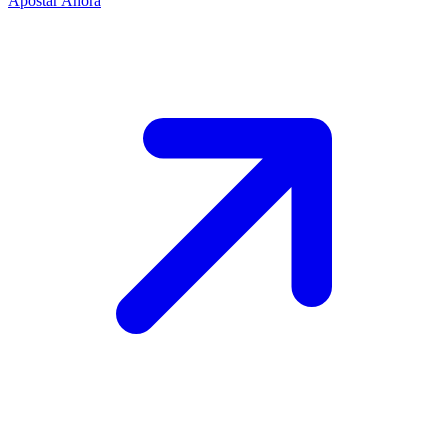
Apostar Ahora