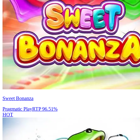
Sweet Bonanza
Pragmatic Play
RTP
96.51
%
HOT