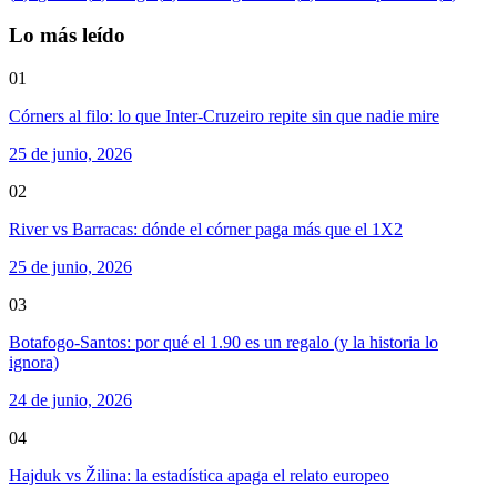
Lo más leído
01
Córners al filo: lo que Inter-Cruzeiro repite sin que nadie mire
25 de junio, 2026
02
River vs Barracas: dónde el córner paga más que el 1X2
25 de junio, 2026
03
Botafogo-Santos: por qué el 1.90 es un regalo (y la historia lo
ignora)
24 de junio, 2026
04
Hajduk vs Žilina: la estadística apaga el relato europeo