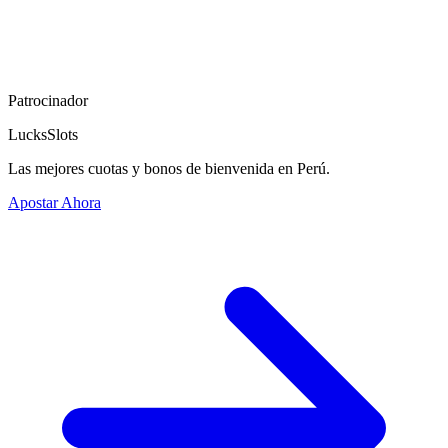
Patrocinador
LucksSlots
Las mejores cuotas y bonos de bienvenida en Perú.
Apostar Ahora