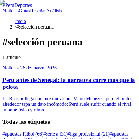
P
PeruDeportes
Noticias
Guías
Reseñas
Análisis
Inicio
›
#selección peruana
#
selección peruana
1
artículo
Noticias
·
26 de marzo, 2026
Perú antes de Senegal: la narrativa corre más que la
pelota
La Bicolor llega con aire nuevo por Mano Menezes, pero el ruido
alrededor tapa un dato incómodo: Perú suele sufrir cuando el rival
impone físico y ritmo.
Todas las etiquetas
#
apuestas fútbol
(
66
)
#
serie a
(
31
)
#
liga profesional
(
21
)
#
apuestas