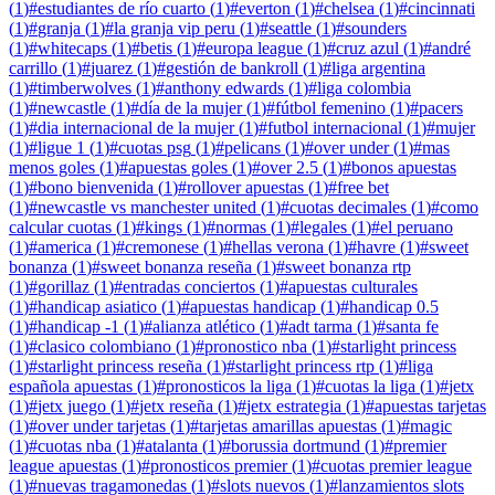
(
1
)
#
estudiantes de río cuarto
(
1
)
#
everton
(
1
)
#
chelsea
(
1
)
#
cincinnati
(
1
)
#
granja
(
1
)
#
la granja vip peru
(
1
)
#
seattle
(
1
)
#
sounders
(
1
)
#
whitecaps
(
1
)
#
betis
(
1
)
#
europa league
(
1
)
#
cruz azul
(
1
)
#
andré
carrillo
(
1
)
#
juarez
(
1
)
#
gestión de bankroll
(
1
)
#
liga argentina
(
1
)
#
timberwolves
(
1
)
#
anthony edwards
(
1
)
#
liga colombia
(
1
)
#
newcastle
(
1
)
#
día de la mujer
(
1
)
#
fútbol femenino
(
1
)
#
pacers
(
1
)
#
dia internacional de la mujer
(
1
)
#
futbol internacional
(
1
)
#
mujer
(
1
)
#
ligue 1
(
1
)
#
cuotas psg
(
1
)
#
pelicans
(
1
)
#
over under
(
1
)
#
mas
menos goles
(
1
)
#
apuestas goles
(
1
)
#
over 2.5
(
1
)
#
bonos apuestas
(
1
)
#
bono bienvenida
(
1
)
#
rollover apuestas
(
1
)
#
free bet
(
1
)
#
newcastle vs manchester united
(
1
)
#
cuotas decimales
(
1
)
#
como
calcular cuotas
(
1
)
#
kings
(
1
)
#
normas
(
1
)
#
legales
(
1
)
#
el peruano
(
1
)
#
america
(
1
)
#
cremonese
(
1
)
#
hellas verona
(
1
)
#
havre
(
1
)
#
sweet
bonanza
(
1
)
#
sweet bonanza reseña
(
1
)
#
sweet bonanza rtp
(
1
)
#
gorillaz
(
1
)
#
entradas conciertos
(
1
)
#
apuestas culturales
(
1
)
#
handicap asiatico
(
1
)
#
apuestas handicap
(
1
)
#
handicap 0.5
(
1
)
#
handicap -1
(
1
)
#
alianza atlético
(
1
)
#
adt tarma
(
1
)
#
santa fe
(
1
)
#
clasico colombiano
(
1
)
#
pronostico nba
(
1
)
#
starlight princess
(
1
)
#
starlight princess reseña
(
1
)
#
starlight princess rtp
(
1
)
#
liga
española apuestas
(
1
)
#
pronosticos la liga
(
1
)
#
cuotas la liga
(
1
)
#
jetx
(
1
)
#
jetx juego
(
1
)
#
jetx reseña
(
1
)
#
jetx estrategia
(
1
)
#
apuestas tarjetas
(
1
)
#
over under tarjetas
(
1
)
#
tarjetas amarillas apuestas
(
1
)
#
magic
(
1
)
#
cuotas nba
(
1
)
#
atalanta
(
1
)
#
borussia dortmund
(
1
)
#
premier
league apuestas
(
1
)
#
pronosticos premier
(
1
)
#
cuotas premier league
(
1
)
#
nuevas tragamonedas
(
1
)
#
slots nuevos
(
1
)
#
lanzamientos slots