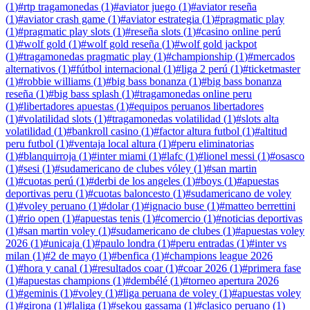
(
1
)
#
rtp tragamonedas
(
1
)
#
aviator juego
(
1
)
#
aviator reseña
(
1
)
#
aviator crash game
(
1
)
#
aviator estrategia
(
1
)
#
pragmatic play
(
1
)
#
pragmatic play slots
(
1
)
#
reseña slots
(
1
)
#
casino online perú
(
1
)
#
wolf gold
(
1
)
#
wolf gold reseña
(
1
)
#
wolf gold jackpot
(
1
)
#
tragamonedas pragmatic play
(
1
)
#
championship
(
1
)
#
mercados
alternativos
(
1
)
#
fútbol internacional
(
1
)
#
liga 2 perú
(
1
)
#
ticketmaster
(
1
)
#
robbie williams
(
1
)
#
big bass bonanza
(
1
)
#
big bass bonanza
reseña
(
1
)
#
big bass splash
(
1
)
#
tragamonedas online peru
(
1
)
#
libertadores apuestas
(
1
)
#
equipos peruanos libertadores
(
1
)
#
volatilidad slots
(
1
)
#
tragamonedas volatilidad
(
1
)
#
slots alta
volatilidad
(
1
)
#
bankroll casino
(
1
)
#
factor altura futbol
(
1
)
#
altitud
peru futbol
(
1
)
#
ventaja local altura
(
1
)
#
peru eliminatorias
(
1
)
#
blanquirroja
(
1
)
#
inter miami
(
1
)
#
lafc
(
1
)
#
lionel messi
(
1
)
#
osasco
(
1
)
#
sesi
(
1
)
#
sudamericano de clubes vóley
(
1
)
#
san martin
(
1
)
#
cuotas perú
(
1
)
#
derbi de los angeles
(
1
)
#
boys
(
1
)
#
apuestas
deportivas peru
(
1
)
#
cuotas baloncesto
(
1
)
#
sudamericano de voley
(
1
)
#
voley peruano
(
1
)
#
dolar
(
1
)
#
ignacio buse
(
1
)
#
matteo berrettini
(
1
)
#
rio open
(
1
)
#
apuestas tenis
(
1
)
#
comercio
(
1
)
#
noticias deportivas
(
1
)
#
san martin voley
(
1
)
#
sudamericano de clubes
(
1
)
#
apuestas voley
2026
(
1
)
#
unicaja
(
1
)
#
paulo londra
(
1
)
#
peru entradas
(
1
)
#
inter vs
milan
(
1
)
#
2 de mayo
(
1
)
#
benfica
(
1
)
#
champions league 2026
(
1
)
#
hora y canal
(
1
)
#
resultados coar
(
1
)
#
coar 2026
(
1
)
#
primera fase
(
1
)
#
apuestas champions
(
1
)
#
dembélé
(
1
)
#
torneo apertura 2026
(
1
)
#
geminis
(
1
)
#
voley
(
1
)
#
liga peruana de voley
(
1
)
#
apuestas voley
(
1
)
#
girona
(
1
)
#
laliga
(
1
)
#
sekou gassama
(
1
)
#
clasico peruano
(
1
)