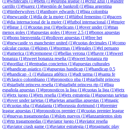
(
1
)
#
whitecaps
(
1
)
#
betis
(
1
)
#
europa league
(
1
)
#
cruz azul
(
1
)
#
andré
carrillo
(
1
)
#
juarez
(
1
)
#
gestión de bankroll
(
1
)
#
liga argentina
(
1
)
#
timberwolves
(
1
)
#
anthony edwards
(
1
)
#
liga colombia
(
1
)
#
newcastle
(
1
)
#
día de la mujer
(
1
)
#
fútbol femenino
(
1
)
#
pacers
(
1
)
#
dia internacional de la mujer
(
1
)
#
futbol internacional
(
1
)
#
mujer
(
1
)
#
ligue 1
(
1
)
#
cuotas psg
(
1
)
#
pelicans
(
1
)
#
over under
(
1
)
#
mas
menos goles
(
1
)
#
apuestas goles
(
1
)
#
over 2.5
(
1
)
#
bonos apuestas
(
1
)
#
bono bienvenida
(
1
)
#
rollover apuestas
(
1
)
#
free bet
(
1
)
#
newcastle vs manchester united
(
1
)
#
cuotas decimales
(
1
)
#
como
calcular cuotas
(
1
)
#
kings
(
1
)
#
normas
(
1
)
#
legales
(
1
)
#
el peruano
(
1
)
#
america
(
1
)
#
cremonese
(
1
)
#
hellas verona
(
1
)
#
havre
(
1
)
#
sweet
bonanza
(
1
)
#
sweet bonanza reseña
(
1
)
#
sweet bonanza rtp
(
1
)
#
gorillaz
(
1
)
#
entradas conciertos
(
1
)
#
apuestas culturales
(
1
)
#
handicap asiatico
(
1
)
#
apuestas handicap
(
1
)
#
handicap 0.5
(
1
)
#
handicap -1
(
1
)
#
alianza atlético
(
1
)
#
adt tarma
(
1
)
#
santa fe
(
1
)
#
clasico colombiano
(
1
)
#
pronostico nba
(
1
)
#
starlight princess
(
1
)
#
starlight princess reseña
(
1
)
#
starlight princess rtp
(
1
)
#
liga
española apuestas
(
1
)
#
pronosticos la liga
(
1
)
#
cuotas la liga
(
1
)
#
jetx
(
1
)
#
jetx juego
(
1
)
#
jetx reseña
(
1
)
#
jetx estrategia
(
1
)
#
apuestas tarjetas
(
1
)
#
over under tarjetas
(
1
)
#
tarjetas amarillas apuestas
(
1
)
#
magic
(
1
)
#
cuotas nba
(
1
)
#
atalanta
(
1
)
#
borussia dortmund
(
1
)
#
premier
league apuestas
(
1
)
#
pronosticos premier
(
1
)
#
cuotas premier league
(
1
)
#
nuevas tragamonedas
(
1
)
#
slots nuevos
(
1
)
#
lanzamientos slots
(
1
)
#
rtp tragamonedas
(
1
)
#
aviator juego
(
1
)
#
aviator reseña
(
1
)
#
aviator crash game
(
1
)
#
aviator estrategia
(
1
)
#
pragmatic play