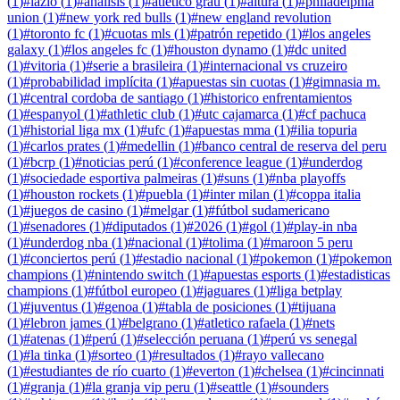
(
1
)
#
lazio
(
1
)
#
analisis
(
1
)
#
atletico grau
(
1
)
#
altura
(
1
)
#
philadelphia
union
(
1
)
#
new york red bulls
(
1
)
#
new england revolution
(
1
)
#
toronto fc
(
1
)
#
cuotas mls
(
1
)
#
patrón repetido
(
1
)
#
los angeles
galaxy
(
1
)
#
los angeles fc
(
1
)
#
houston dynamo
(
1
)
#
dc united
(
1
)
#
vitoria
(
1
)
#
serie a brasileira
(
1
)
#
internacional vs cruzeiro
(
1
)
#
probabilidad implícita
(
1
)
#
apuestas sin cuotas
(
1
)
#
gimnasia m.
(
1
)
#
central cordoba de santiago
(
1
)
#
historico enfrentamientos
(
1
)
#
espanyol
(
1
)
#
athletic club
(
1
)
#
utc cajamarca
(
1
)
#
cf pachuca
(
1
)
#
historial liga mx
(
1
)
#
ufc
(
1
)
#
apuestas mma
(
1
)
#
ilia topuria
(
1
)
#
carlos prates
(
1
)
#
medellin
(
1
)
#
banco central de reserva del peru
(
1
)
#
bcrp
(
1
)
#
noticias perú
(
1
)
#
conference league
(
1
)
#
underdog
(
1
)
#
sociedade esportiva palmeiras
(
1
)
#
suns
(
1
)
#
nba playoffs
(
1
)
#
houston rockets
(
1
)
#
puebla
(
1
)
#
inter milan
(
1
)
#
coppa italia
(
1
)
#
juegos de casino
(
1
)
#
melgar
(
1
)
#
fútbol sudamericano
(
1
)
#
senadores
(
1
)
#
diputados
(
1
)
#
2026
(
1
)
#
gol
(
1
)
#
play-in nba
(
1
)
#
underdog nba
(
1
)
#
nacional
(
1
)
#
tolima
(
1
)
#
maroon 5 peru
(
1
)
#
conciertos perú
(
1
)
#
estadio nacional
(
1
)
#
pokemon
(
1
)
#
pokemon
champions
(
1
)
#
nintendo switch
(
1
)
#
apuestas esports
(
1
)
#
estadisticas
champions
(
1
)
#
fútbol europeo
(
1
)
#
jaguares
(
1
)
#
liga betplay
(
1
)
#
juventus
(
1
)
#
genoa
(
1
)
#
tabla de posiciones
(
1
)
#
tijuana
(
1
)
#
lebron james
(
1
)
#
belgrano
(
1
)
#
atletico rafaela
(
1
)
#
nets
(
1
)
#
atenas
(
1
)
#
perú
(
1
)
#
selección peruana
(
1
)
#
perú vs senegal
(
1
)
#
la tinka
(
1
)
#
sorteo
(
1
)
#
resultados
(
1
)
#
rayo vallecano
(
1
)
#
estudiantes de río cuarto
(
1
)
#
everton
(
1
)
#
chelsea
(
1
)
#
cincinnati
(
1
)
#
granja
(
1
)
#
la granja vip peru
(
1
)
#
seattle
(
1
)
#
sounders