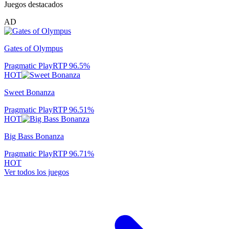
Juegos destacados
AD
Gates of Olympus
Pragmatic Play
RTP
96.5
%
HOT
Sweet Bonanza
Pragmatic Play
RTP
96.51
%
HOT
Big Bass Bonanza
Pragmatic Play
RTP
96.71
%
HOT
Ver todos los juegos