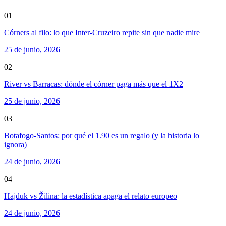
01
Córners al filo: lo que Inter-Cruzeiro repite sin que nadie mire
25 de junio, 2026
02
River vs Barracas: dónde el córner paga más que el 1X2
25 de junio, 2026
03
Botafogo-Santos: por qué el 1.90 es un regalo (y la historia lo
ignora)
24 de junio, 2026
04
Hajduk vs Žilina: la estadística apaga el relato europeo
24 de junio, 2026