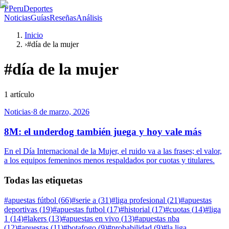
P
PeruDeportes
Noticias
Guías
Reseñas
Análisis
Inicio
›
#día de la mujer
#
día de la mujer
1
artículo
Noticias
·
8 de marzo, 2026
8M: el underdog también juega y hoy vale más
En el Día Internacional de la Mujer, el ruido va a las frases; el valor,
a los equipos femeninos menos respaldados por cuotas y titulares.
Todas las etiquetas
#
apuestas fútbol
(
66
)
#
serie a
(
31
)
#
liga profesional
(
21
)
#
apuestas
deportivas
(
19
)
#
apuestas futbol
(
17
)
#
historial
(
17
)
#
cuotas
(
14
)
#
liga
1
(
14
)
#
lakers
(
13
)
#
apuestas en vivo
(
13
)
#
apuestas nba
(
12
)
#
apuestas
(
11
)
#
botafogo
(
9
)
#
probabilidad
(
9
)
#
la liga