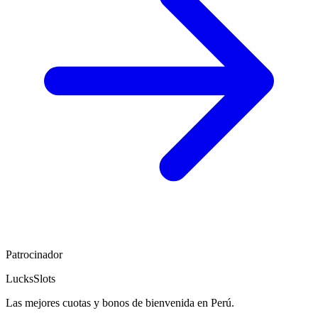
Patrocinador
LucksSlots
Las mejores cuotas y bonos de bienvenida en Perú.