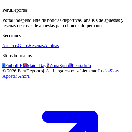
PeruDeportes
Portal independiente de noticias deportivas, análisis de apuestas y
reseñas de casas de apuestas para el mercado peruano.
Secciones
Noticias
Guías
Reseñas
Análisis
Sitios hermanos
F
FutbolPE
M
MatchDay
Z
ZonaSport
P
PelotaInfo
©
2026
PeruDeportes
|
18+ Juega responsablemente
|
LucksSlots
Apostar Ahora