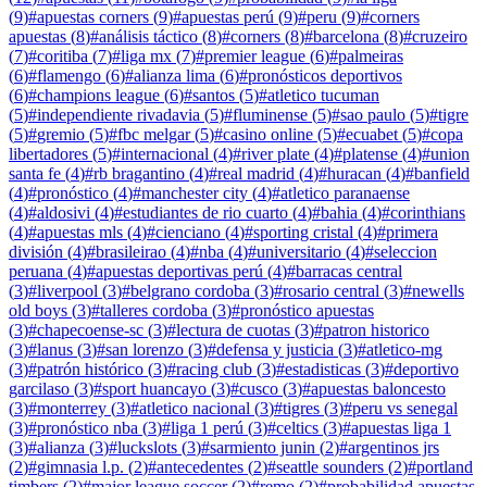
(
9
)
#
apuestas corners
(
9
)
#
apuestas perú
(
9
)
#
peru
(
9
)
#
corners
apuestas
(
8
)
#
análisis táctico
(
8
)
#
corners
(
8
)
#
barcelona
(
8
)
#
cruzeiro
(
7
)
#
coritiba
(
7
)
#
liga mx
(
7
)
#
premier league
(
6
)
#
palmeiras
(
6
)
#
flamengo
(
6
)
#
alianza lima
(
6
)
#
pronósticos deportivos
(
6
)
#
champions league
(
6
)
#
santos
(
5
)
#
atletico tucuman
(
5
)
#
independiente rivadavia
(
5
)
#
fluminense
(
5
)
#
sao paulo
(
5
)
#
tigre
(
5
)
#
gremio
(
5
)
#
fbc melgar
(
5
)
#
casino online
(
5
)
#
ecuabet
(
5
)
#
copa
libertadores
(
5
)
#
internacional
(
4
)
#
river plate
(
4
)
#
platense
(
4
)
#
union
santa fe
(
4
)
#
rb bragantino
(
4
)
#
real madrid
(
4
)
#
huracan
(
4
)
#
banfield
(
4
)
#
pronóstico
(
4
)
#
manchester city
(
4
)
#
atletico paranaense
(
4
)
#
aldosivi
(
4
)
#
estudiantes de rio cuarto
(
4
)
#
bahia
(
4
)
#
corinthians
(
4
)
#
apuestas mls
(
4
)
#
cienciano
(
4
)
#
sporting cristal
(
4
)
#
primera
división
(
4
)
#
brasileirao
(
4
)
#
nba
(
4
)
#
universitario
(
4
)
#
seleccion
peruana
(
4
)
#
apuestas deportivas perú
(
4
)
#
barracas central
(
3
)
#
liverpool
(
3
)
#
belgrano cordoba
(
3
)
#
rosario central
(
3
)
#
newells
old boys
(
3
)
#
talleres cordoba
(
3
)
#
pronóstico apuestas
(
3
)
#
chapecoense-sc
(
3
)
#
lectura de cuotas
(
3
)
#
patron historico
(
3
)
#
lanus
(
3
)
#
san lorenzo
(
3
)
#
defensa y justicia
(
3
)
#
atletico-mg
(
3
)
#
patrón histórico
(
3
)
#
racing club
(
3
)
#
estadisticas
(
3
)
#
deportivo
garcilaso
(
3
)
#
sport huancayo
(
3
)
#
cusco
(
3
)
#
apuestas baloncesto
(
3
)
#
monterrey
(
3
)
#
atletico nacional
(
3
)
#
tigres
(
3
)
#
peru vs senegal
(
3
)
#
pronóstico nba
(
3
)
#
liga 1 perú
(
3
)
#
celtics
(
3
)
#
apuestas liga 1
(
3
)
#
alianza
(
3
)
#
luckslots
(
3
)
#
sarmiento junin
(
2
)
#
argentinos jrs
(
2
)
#
gimnasia l.p.
(
2
)
#
antecedentes
(
2
)
#
seattle sounders
(
2
)
#
portland
timbers
(
2
)
#
major league soccer
(
2
)
#
remo
(
2
)
#
probabilidad apuestas