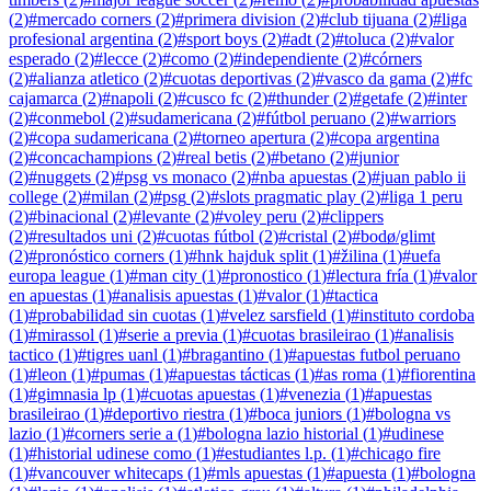
(
2
)
#
mercado corners
(
2
)
#
primera division
(
2
)
#
club tijuana
(
2
)
#
liga
profesional argentina
(
2
)
#
sport boys
(
2
)
#
adt
(
2
)
#
toluca
(
2
)
#
valor
esperado
(
2
)
#
lecce
(
2
)
#
como
(
2
)
#
independiente
(
2
)
#
córners
(
2
)
#
alianza atletico
(
2
)
#
cuotas deportivas
(
2
)
#
vasco da gama
(
2
)
#
fc
cajamarca
(
2
)
#
napoli
(
2
)
#
cusco fc
(
2
)
#
thunder
(
2
)
#
getafe
(
2
)
#
inter
(
2
)
#
conmebol
(
2
)
#
sudamericana
(
2
)
#
fútbol peruano
(
2
)
#
warriors
(
2
)
#
copa sudamericana
(
2
)
#
torneo apertura
(
2
)
#
copa argentina
(
2
)
#
concachampions
(
2
)
#
real betis
(
2
)
#
betano
(
2
)
#
junior
(
2
)
#
nuggets
(
2
)
#
psg vs monaco
(
2
)
#
nba apuestas
(
2
)
#
juan pablo ii
college
(
2
)
#
milan
(
2
)
#
psg
(
2
)
#
slots pragmatic play
(
2
)
#
liga 1 peru
(
2
)
#
binacional
(
2
)
#
levante
(
2
)
#
voley peru
(
2
)
#
clippers
(
2
)
#
resultados uni
(
2
)
#
cuotas fútbol
(
2
)
#
cristal
(
2
)
#
bodø/glimt
(
2
)
#
pronóstico corners
(
1
)
#
hnk hajduk split
(
1
)
#
žilina
(
1
)
#
uefa
europa league
(
1
)
#
man city
(
1
)
#
pronostico
(
1
)
#
lectura fría
(
1
)
#
valor
en apuestas
(
1
)
#
analisis apuestas
(
1
)
#
valor
(
1
)
#
tactica
(
1
)
#
probabilidad sin cuotas
(
1
)
#
velez sarsfield
(
1
)
#
instituto cordoba
(
1
)
#
mirassol
(
1
)
#
serie a previa
(
1
)
#
cuotas brasileirao
(
1
)
#
analisis
tactico
(
1
)
#
tigres uanl
(
1
)
#
bragantino
(
1
)
#
apuestas futbol peruano
(
1
)
#
leon
(
1
)
#
pumas
(
1
)
#
apuestas tácticas
(
1
)
#
as roma
(
1
)
#
fiorentina
(
1
)
#
gimnasia lp
(
1
)
#
cuotas apuestas
(
1
)
#
venezia
(
1
)
#
apuestas
brasileirao
(
1
)
#
deportivo riestra
(
1
)
#
boca juniors
(
1
)
#
bologna vs
lazio
(
1
)
#
corners serie a
(
1
)
#
bologna lazio historial
(
1
)
#
udinese
(
1
)
#
historial udinese como
(
1
)
#
estudiantes l.p.
(
1
)
#
chicago fire
(
1
)
#
vancouver whitecaps
(
1
)
#
mls apuestas
(
1
)
#
apuesta
(
1
)
#
bologna