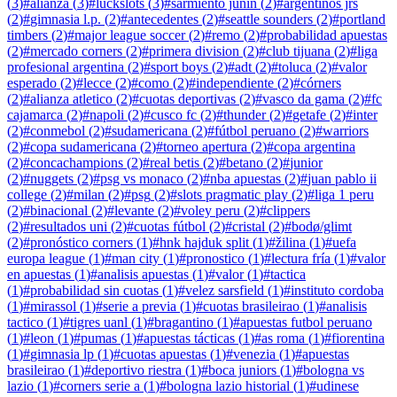
(
3
)
#
alianza
(
3
)
#
luckslots
(
3
)
#
sarmiento junin
(
2
)
#
argentinos jrs
(
2
)
#
gimnasia l.p.
(
2
)
#
antecedentes
(
2
)
#
seattle sounders
(
2
)
#
portland
timbers
(
2
)
#
major league soccer
(
2
)
#
remo
(
2
)
#
probabilidad apuestas
(
2
)
#
mercado corners
(
2
)
#
primera division
(
2
)
#
club tijuana
(
2
)
#
liga
profesional argentina
(
2
)
#
sport boys
(
2
)
#
adt
(
2
)
#
toluca
(
2
)
#
valor
esperado
(
2
)
#
lecce
(
2
)
#
como
(
2
)
#
independiente
(
2
)
#
córners
(
2
)
#
alianza atletico
(
2
)
#
cuotas deportivas
(
2
)
#
vasco da gama
(
2
)
#
fc
cajamarca
(
2
)
#
napoli
(
2
)
#
cusco fc
(
2
)
#
thunder
(
2
)
#
getafe
(
2
)
#
inter
(
2
)
#
conmebol
(
2
)
#
sudamericana
(
2
)
#
fútbol peruano
(
2
)
#
warriors
(
2
)
#
copa sudamericana
(
2
)
#
torneo apertura
(
2
)
#
copa argentina
(
2
)
#
concachampions
(
2
)
#
real betis
(
2
)
#
betano
(
2
)
#
junior
(
2
)
#
nuggets
(
2
)
#
psg vs monaco
(
2
)
#
nba apuestas
(
2
)
#
juan pablo ii
college
(
2
)
#
milan
(
2
)
#
psg
(
2
)
#
slots pragmatic play
(
2
)
#
liga 1 peru
(
2
)
#
binacional
(
2
)
#
levante
(
2
)
#
voley peru
(
2
)
#
clippers
(
2
)
#
resultados uni
(
2
)
#
cuotas fútbol
(
2
)
#
cristal
(
2
)
#
bodø/glimt
(
2
)
#
pronóstico corners
(
1
)
#
hnk hajduk split
(
1
)
#
žilina
(
1
)
#
uefa
europa league
(
1
)
#
man city
(
1
)
#
pronostico
(
1
)
#
lectura fría
(
1
)
#
valor
en apuestas
(
1
)
#
analisis apuestas
(
1
)
#
valor
(
1
)
#
tactica
(
1
)
#
probabilidad sin cuotas
(
1
)
#
velez sarsfield
(
1
)
#
instituto cordoba
(
1
)
#
mirassol
(
1
)
#
serie a previa
(
1
)
#
cuotas brasileirao
(
1
)
#
analisis
tactico
(
1
)
#
tigres uanl
(
1
)
#
bragantino
(
1
)
#
apuestas futbol peruano
(
1
)
#
leon
(
1
)
#
pumas
(
1
)
#
apuestas tácticas
(
1
)
#
as roma
(
1
)
#
fiorentina
(
1
)
#
gimnasia lp
(
1
)
#
cuotas apuestas
(
1
)
#
venezia
(
1
)
#
apuestas
brasileirao
(
1
)
#
deportivo riestra
(
1
)
#
boca juniors
(
1
)
#
bologna vs
lazio
(
1
)
#
corners serie a
(
1
)
#
bologna lazio historial
(
1
)
#
udinese