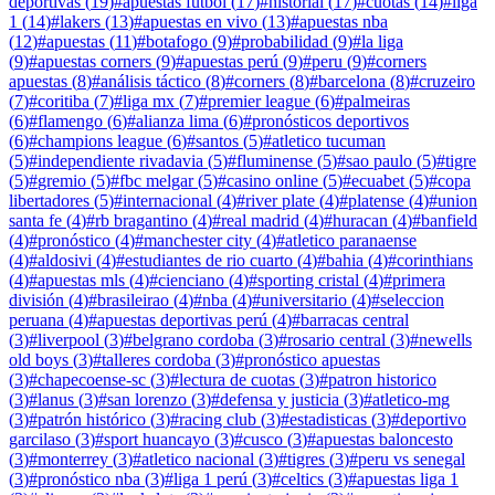
deportivas
(
19
)
#
apuestas futbol
(
17
)
#
historial
(
17
)
#
cuotas
(
14
)
#
liga
1
(
14
)
#
lakers
(
13
)
#
apuestas en vivo
(
13
)
#
apuestas nba
(
12
)
#
apuestas
(
11
)
#
botafogo
(
9
)
#
probabilidad
(
9
)
#
la liga
(
9
)
#
apuestas corners
(
9
)
#
apuestas perú
(
9
)
#
peru
(
9
)
#
corners
apuestas
(
8
)
#
análisis táctico
(
8
)
#
corners
(
8
)
#
barcelona
(
8
)
#
cruzeiro
(
7
)
#
coritiba
(
7
)
#
liga mx
(
7
)
#
premier league
(
6
)
#
palmeiras
(
6
)
#
flamengo
(
6
)
#
alianza lima
(
6
)
#
pronósticos deportivos
(
6
)
#
champions league
(
6
)
#
santos
(
5
)
#
atletico tucuman
(
5
)
#
independiente rivadavia
(
5
)
#
fluminense
(
5
)
#
sao paulo
(
5
)
#
tigre
(
5
)
#
gremio
(
5
)
#
fbc melgar
(
5
)
#
casino online
(
5
)
#
ecuabet
(
5
)
#
copa
libertadores
(
5
)
#
internacional
(
4
)
#
river plate
(
4
)
#
platense
(
4
)
#
union
santa fe
(
4
)
#
rb bragantino
(
4
)
#
real madrid
(
4
)
#
huracan
(
4
)
#
banfield
(
4
)
#
pronóstico
(
4
)
#
manchester city
(
4
)
#
atletico paranaense
(
4
)
#
aldosivi
(
4
)
#
estudiantes de rio cuarto
(
4
)
#
bahia
(
4
)
#
corinthians
(
4
)
#
apuestas mls
(
4
)
#
cienciano
(
4
)
#
sporting cristal
(
4
)
#
primera
división
(
4
)
#
brasileirao
(
4
)
#
nba
(
4
)
#
universitario
(
4
)
#
seleccion
peruana
(
4
)
#
apuestas deportivas perú
(
4
)
#
barracas central
(
3
)
#
liverpool
(
3
)
#
belgrano cordoba
(
3
)
#
rosario central
(
3
)
#
newells
old boys
(
3
)
#
talleres cordoba
(
3
)
#
pronóstico apuestas
(
3
)
#
chapecoense-sc
(
3
)
#
lectura de cuotas
(
3
)
#
patron historico
(
3
)
#
lanus
(
3
)
#
san lorenzo
(
3
)
#
defensa y justicia
(
3
)
#
atletico-mg
(
3
)
#
patrón histórico
(
3
)
#
racing club
(
3
)
#
estadisticas
(
3
)
#
deportivo
garcilaso
(
3
)
#
sport huancayo
(
3
)
#
cusco
(
3
)
#
apuestas baloncesto
(
3
)
#
monterrey
(
3
)
#
atletico nacional
(
3
)
#
tigres
(
3
)
#
peru vs senegal
(
3
)
#
pronóstico nba
(
3
)
#
liga 1 perú
(
3
)
#
celtics
(
3
)
#
apuestas liga 1