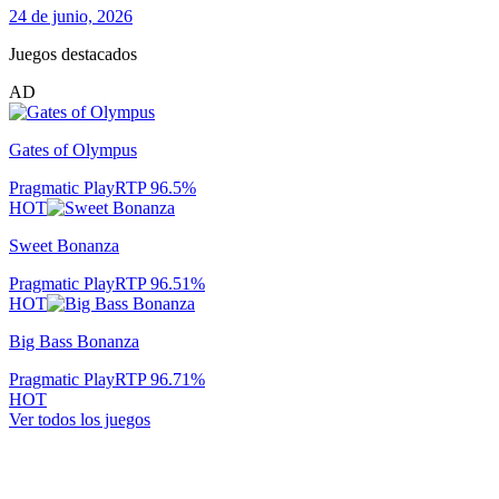
24 de junio, 2026
Juegos destacados
AD
Gates of Olympus
Pragmatic Play
RTP
96.5
%
HOT
Sweet Bonanza
Pragmatic Play
RTP
96.51
%
HOT
Big Bass Bonanza
Pragmatic Play
RTP
96.71
%
HOT
Ver todos los juegos