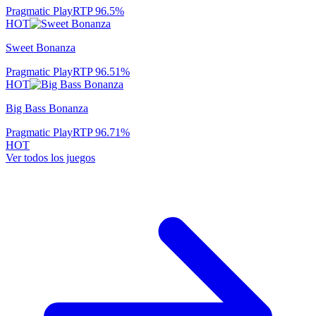
Pragmatic Play
RTP
96.5
%
HOT
Sweet Bonanza
Pragmatic Play
RTP
96.51
%
HOT
Big Bass Bonanza
Pragmatic Play
RTP
96.71
%
HOT
Ver todos los juegos