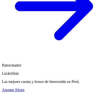
Patrocinador
LucksSlots
Las mejores cuotas y bonos de bienvenida en Perú.
Apostar Ahora