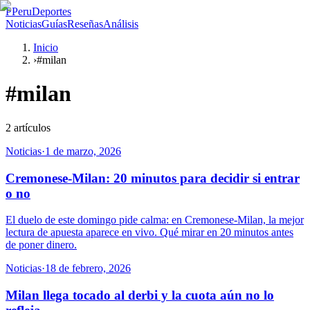
P
PeruDeportes
Noticias
Guías
Reseñas
Análisis
Inicio
›
#milan
#
milan
2
artículos
Noticias
·
1 de marzo, 2026
Cremonese-Milan: 20 minutos para decidir si entrar
o no
El duelo de este domingo pide calma: en Cremonese-Milan, la mejor
lectura de apuesta aparece en vivo. Qué mirar en 20 minutos antes
de poner dinero.
Noticias
·
18 de febrero, 2026
Milan llega tocado al derbi y la cuota aún no lo