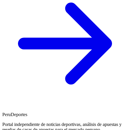
PeruDeportes
Portal independiente de noticias deportivas, análisis de apuestas y
reseñas de casas de apuestas para el mercado peruano.