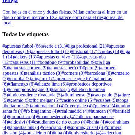
refleja
Con bajas en el once y dudas físicas, Milan enfrenta al Inter en un
duelo donde el mercado 1X2 parece corto para el riesgo real del
local.
Todas las etiquetas
#
apuestas fútbol
(
66
)
#
serie a
(
31
)
#
liga profesional
(
21
)
#
apuestas
deportivas
(
19
)
#
apuestas futbol
(
17
)
#
historial
(
17
)
#
cuotas
(
14
)
#
liga
1
(
14
)
#
lakers
(
13
)
#
apuestas en vivo
(
13
)
#
apuestas nba
(
12
)
#
apuestas
(
11
)
#
botafogo
(
9
)
#
probabilidad
(
9
)
#
la liga
(
9
)
#
apuestas corners
(
9
)
#
apuestas perú
(
9
)
#
peru
(
9
)
#
corners
apuestas
(
8
)
#
análisis táctico
(
8
)
#
corners
(
8
)
#
barcelona
(
8
)
#
cruzeiro
(
7
)
#
coritiba
(
7
)
#
liga mx
(
7
)
#
premier league
(
6
)
#
palmeiras
(
6
)
#
flamengo
(
6
)
#
alianza lima
(
6
)
#
pronósticos deportivos
(
6
)
#
champions league
(
6
)
#
santos
(
5
)
#
atletico tucuman
(
5
)
#
independiente rivadavia
(
5
)
#
fluminense
(
5
)
#
sao paulo
(
5
)
#
tigre
(
5
)
#
gremio
(
5
)
#
fbc melgar
(
5
)
#
casino online
(
5
)
#
ecuabet
(
5
)
#
copa
libertadores
(
5
)
#
internacional
(
4
)
#
river plate
(
4
)
#
platense
(
4
)
#
union
santa fe
(
4
)
#
rb bragantino
(
4
)
#
real madrid
(
4
)
#
huracan
(
4
)
#
banfield
(
4
)
#
pronóstico
(
4
)
#
manchester city
(
4
)
#
atletico paranaense
(
4
)
#
aldosivi
(
4
)
#
estudiantes de rio cuarto
(
4
)
#
bahia
(
4
)
#
corinthians
(
4
)
#
apuestas mls
(
4
)
#
cienciano
(
4
)
#
sporting cristal
(
4
)
#
primera
división
(
4
)
#
brasileirao
(
4
)
#
nba
(
4
)
#
universitario
(
4
)
#
seleccion