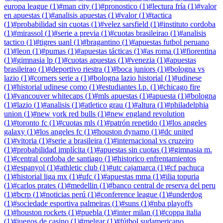
europa league
(
1
)
#
man city
(
1
)
#
pronostico
(
1
)
#
lectura fría
(
1
)
#
valor
en apuestas
(
1
)
#
analisis apuestas
(
1
)
#
valor
(
1
)
#
tactica
(
1
)
#
probabilidad sin cuotas
(
1
)
#
velez sarsfield
(
1
)
#
instituto cordoba
(
1
)
#
mirassol
(
1
)
#
serie a previa
(
1
)
#
cuotas brasileirao
(
1
)
#
analisis
tactico
(
1
)
#
tigres uanl
(
1
)
#
bragantino
(
1
)
#
apuestas futbol peruano
(
1
)
#
leon
(
1
)
#
pumas
(
1
)
#
apuestas tácticas
(
1
)
#
as roma
(
1
)
#
fiorentina
(
1
)
#
gimnasia lp
(
1
)
#
cuotas apuestas
(
1
)
#
venezia
(
1
)
#
apuestas
brasileirao
(
1
)
#
deportivo riestra
(
1
)
#
boca juniors
(
1
)
#
bologna vs
lazio
(
1
)
#
corners serie a
(
1
)
#
bologna lazio historial
(
1
)
#
udinese
(
1
)
#
historial udinese como
(
1
)
#
estudiantes l.p.
(
1
)
#
chicago fire
(
1
)
#
vancouver whitecaps
(
1
)
#
mls apuestas
(
1
)
#
apuesta
(
1
)
#
bologna
(
1
)
#
lazio
(
1
)
#
analisis
(
1
)
#
atletico grau
(
1
)
#
altura
(
1
)
#
philadelphia
union
(
1
)
#
new york red bulls
(
1
)
#
new england revolution
(
1
)
#
toronto fc
(
1
)
#
cuotas mls
(
1
)
#
patrón repetido
(
1
)
#
los angeles
galaxy
(
1
)
#
los angeles fc
(
1
)
#
houston dynamo
(
1
)
#
dc united
(
1
)
#
vitoria
(
1
)
#
serie a brasileira
(
1
)
#
internacional vs cruzeiro
(
1
)
#
probabilidad implícita
(
1
)
#
apuestas sin cuotas
(
1
)
#
gimnasia m.
(
1
)
#
central cordoba de santiago
(
1
)
#
historico enfrentamientos
(
1
)
#
espanyol
(
1
)
#
athletic club
(
1
)
#
utc cajamarca
(
1
)
#
cf pachuca
(
1
)
#
historial liga mx
(
1
)
#
ufc
(
1
)
#
apuestas mma
(
1
)
#
ilia topuria
(
1
)
#
carlos prates
(
1
)
#
medellin
(
1
)
#
banco central de reserva del peru
(
1
)
#
bcrp
(
1
)
#
noticias perú
(
1
)
#
conference league
(
1
)
#
underdog
(
1
)
#
sociedade esportiva palmeiras
(
1
)
#
suns
(
1
)
#
nba playoffs
(
1
)
#
houston rockets
(
1
)
#
puebla
(
1
)
#
inter milan
(
1
)
#
coppa italia
(
1
)
#
juegos de casino
(
1
)
#
melgar
(
1
)
#
fútbol sudamericano