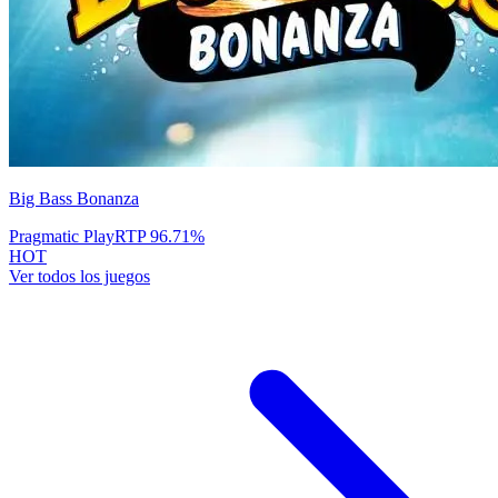
Big Bass Bonanza
Pragmatic Play
RTP
96.71
%
HOT
Ver todos los juegos