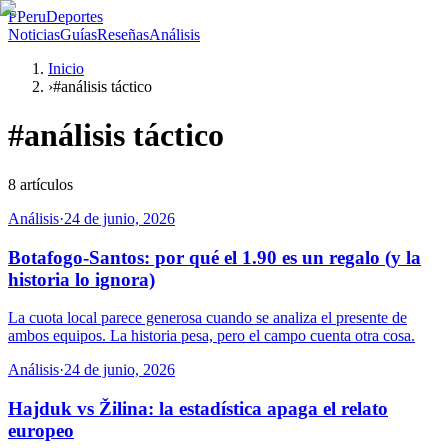
P
PeruDeportes
Noticias
Guías
Reseñas
Análisis
Inicio
›
#análisis táctico
#
análisis táctico
8
artículos
Análisis
·
24 de junio, 2026
Botafogo-Santos: por qué el 1.90 es un regalo (y la
historia lo ignora)
La cuota local parece generosa cuando se analiza el presente de
ambos equipos. La historia pesa, pero el campo cuenta otra cosa.
Análisis
·
24 de junio, 2026
Hajduk vs Žilina: la estadística apaga el relato
europeo