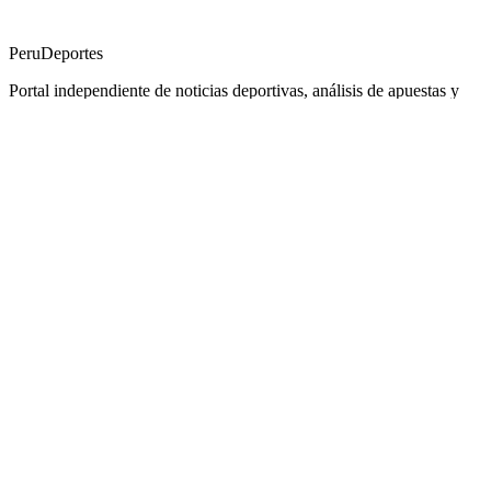
PeruDeportes
Portal independiente de noticias deportivas, análisis de apuestas y
reseñas de casas de apuestas para el mercado peruano.
Secciones
Noticias
Guías
Reseñas
Análisis
Sitios hermanos
F
FutbolPE
M
MatchDay
Z
ZonaSport
P
PelotaInfo
©
2026
PeruDeportes
|
18+ Juega responsablemente
|
LucksSlots
Apostar Ahora