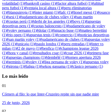
volatilidad
(
1
)
#
bankroll casino
(
1
)
#
factor altura futbol
(
1
)
#
altitud
peru futbol
(
1
)
#
ventaja local altura
(
1
)
#
peru eliminatorias
(
1
)
#
blanquirroja
(
1
)
#
inter miami
(
1
)
#
lafc
(
1
)
#
lionel messi
(
1
)
#
osasco
(
1
)
#
sesi
(
1
)
#
sudamericano de clubes vóley
(
1
)
#
san martin
(
1
)
#
cuotas perú
(
1
)
#
derbi de los angeles
(
1
)
#
boys
(
1
)
#
apuestas
deportivas peru
(
1
)
#
cuotas baloncesto
(
1
)
#
sudamericano de voley
(
1
)
#
voley peruano
(
1
)
#
dolar
(
1
)
#
ignacio buse
(
1
)
#
matteo berrettini
(
1
)
#
rio open
(
1
)
#
apuestas tenis
(
1
)
#
comercio
(
1
)
#
noticias deportivas
(
1
)
#
san martin voley
(
1
)
#
sudamericano de clubes
(
1
)
#
apuestas voley
2026
(
1
)
#
unicaja
(
1
)
#
paulo londra
(
1
)
#
peru entradas
(
1
)
#
inter vs
milan
(
1
)
#
2 de mayo
(
1
)
#
benfica
(
1
)
#
champions league 2026
(
1
)
#
hora y canal
(
1
)
#
resultados coar
(
1
)
#
coar 2026
(
1
)
#
primera fase
(
1
)
#
apuestas champions
(
1
)
#
dembélé
(
1
)
#
torneo apertura 2026
(
1
)
#
geminis
(
1
)
#
voley
(
1
)
#
liga peruana de voley
(
1
)
#
apuestas voley
(
1
)
#
girona
(
1
)
#
laliga
(
1
)
#
sekou gassama
(
1
)
#
clasico peruano
(
1
)
Lo más leído
01
Córners al filo: lo que Inter-Cruzeiro repite sin que nadie mire
25 de junio, 2026
02