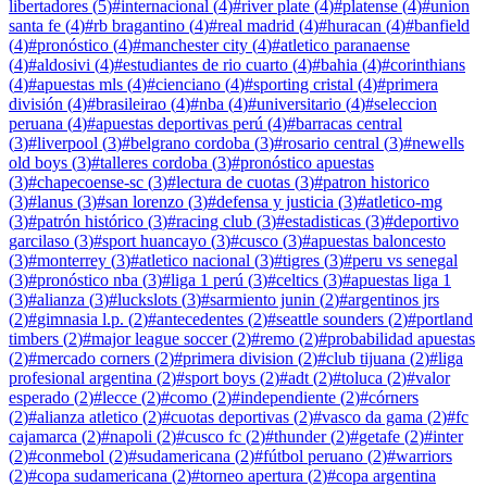
libertadores
(
5
)
#
internacional
(
4
)
#
river plate
(
4
)
#
platense
(
4
)
#
union
santa fe
(
4
)
#
rb bragantino
(
4
)
#
real madrid
(
4
)
#
huracan
(
4
)
#
banfield
(
4
)
#
pronóstico
(
4
)
#
manchester city
(
4
)
#
atletico paranaense
(
4
)
#
aldosivi
(
4
)
#
estudiantes de rio cuarto
(
4
)
#
bahia
(
4
)
#
corinthians
(
4
)
#
apuestas mls
(
4
)
#
cienciano
(
4
)
#
sporting cristal
(
4
)
#
primera
división
(
4
)
#
brasileirao
(
4
)
#
nba
(
4
)
#
universitario
(
4
)
#
seleccion
peruana
(
4
)
#
apuestas deportivas perú
(
4
)
#
barracas central
(
3
)
#
liverpool
(
3
)
#
belgrano cordoba
(
3
)
#
rosario central
(
3
)
#
newells
old boys
(
3
)
#
talleres cordoba
(
3
)
#
pronóstico apuestas
(
3
)
#
chapecoense-sc
(
3
)
#
lectura de cuotas
(
3
)
#
patron historico
(
3
)
#
lanus
(
3
)
#
san lorenzo
(
3
)
#
defensa y justicia
(
3
)
#
atletico-mg
(
3
)
#
patrón histórico
(
3
)
#
racing club
(
3
)
#
estadisticas
(
3
)
#
deportivo
garcilaso
(
3
)
#
sport huancayo
(
3
)
#
cusco
(
3
)
#
apuestas baloncesto
(
3
)
#
monterrey
(
3
)
#
atletico nacional
(
3
)
#
tigres
(
3
)
#
peru vs senegal
(
3
)
#
pronóstico nba
(
3
)
#
liga 1 perú
(
3
)
#
celtics
(
3
)
#
apuestas liga 1
(
3
)
#
alianza
(
3
)
#
luckslots
(
3
)
#
sarmiento junin
(
2
)
#
argentinos jrs
(
2
)
#
gimnasia l.p.
(
2
)
#
antecedentes
(
2
)
#
seattle sounders
(
2
)
#
portland
timbers
(
2
)
#
major league soccer
(
2
)
#
remo
(
2
)
#
probabilidad apuestas
(
2
)
#
mercado corners
(
2
)
#
primera division
(
2
)
#
club tijuana
(
2
)
#
liga
profesional argentina
(
2
)
#
sport boys
(
2
)
#
adt
(
2
)
#
toluca
(
2
)
#
valor
esperado
(
2
)
#
lecce
(
2
)
#
como
(
2
)
#
independiente
(
2
)
#
córners
(
2
)
#
alianza atletico
(
2
)
#
cuotas deportivas
(
2
)
#
vasco da gama
(
2
)
#
fc
cajamarca
(
2
)
#
napoli
(
2
)
#
cusco fc
(
2
)
#
thunder
(
2
)
#
getafe
(
2
)
#
inter
(
2
)
#
conmebol
(
2
)
#
sudamericana
(
2
)
#
fútbol peruano
(
2
)
#
warriors
(
2
)
#
copa sudamericana
(
2
)
#
torneo apertura
(
2
)
#
copa argentina