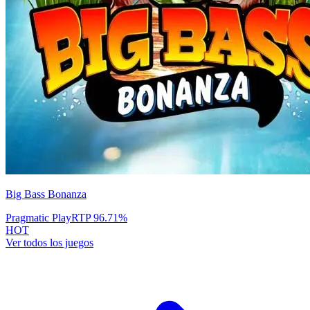
Big Bass Bonanza
Pragmatic Play
RTP
96.71
%
HOT
Ver todos los juegos