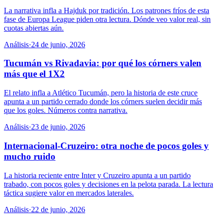
La narrativa infla a Hajduk por tradición. Los patrones fríos de esta
fase de Europa League piden otra lectura. Dónde veo valor real, sin
cuotas abiertas aún.
Análisis
·
24 de junio, 2026
Tucumán vs Rivadavia: por qué los córners valen
más que el 1X2
El relato infla a Atlético Tucumán, pero la historia de este cruce
apunta a un partido cerrado donde los córners suelen decidir más
que los goles. Números contra narrativa.
Análisis
·
23 de junio, 2026
Internacional-Cruzeiro: otra noche de pocos goles y
mucho ruido
La historia reciente entre Inter y Cruzeiro apunta a un partido
trabado, con pocos goles y decisiones en la pelota parada. La lectura
táctica sugiere valor en mercados laterales.
Análisis
·
22 de junio, 2026