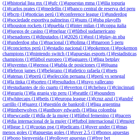
(
1
)
#
historial liga mx
(
1
)
#
ufc
(
1
)
#
apuestas mma
(
1
)
#
ilia topuria
(
1
)
#
carlos prates
(
1
)
#
medellin
(
1
)
#
banco central de reserva del peru
(
1
)
#
bcrp
(
1
)
#
noticias perú
(
1
)
#
conference league
(
1
)
#
underdog
(
1
)
#
sociedade esportiva palmeiras
(
1
)
#
suns
(
1
)
#
nba playoffs
(
1
)
#
houston rockets
(
1
)
#
puebla
(
1
)
#
inter milan
(
1
)
#
coppa italia
(
1
)
#
juegos de casino
(
1
)
#
melgar
(
1
)
#
fútbol sudamericano
(
1
)
#
senadores
(
1
)
#
diputados
(
1
)
#
2026
(
1
)
#
gol
(
1
)
#
play-in nba
(
1
)
#
underdog nba
(
1
)
#
nacional
(
1
)
#
tolima
(
1
)
#
maroon 5 peru
(
1
)
#
conciertos perú
(
1
)
#
estadio nacional
(
1
)
#
pokemon
(
1
)
#
pokemon
champions
(
1
)
#
nintendo switch
(
1
)
#
apuestas esports
(
1
)
#
estadisticas
champions
(
1
)
#
fútbol europeo
(
1
)
#
jaguares
(
1
)
#
liga betplay
(
1
)
#
juventus
(
1
)
#
genoa
(
1
)
#
tabla de posiciones
(
1
)
#
tijuana
(
1
)
#
lebron james
(
1
)
#
belgrano
(
1
)
#
atletico rafaela
(
1
)
#
nets
(
1
)
#
atenas
(
1
)
#
perú
(
1
)
#
selección peruana
(
1
)
#
perú vs senegal
(
1
)
#
la tinka
(
1
)
#
sorteo
(
1
)
#
resultados
(
1
)
#
rayo vallecano
(
1
)
#
estudiantes de río cuarto
(
1
)
#
everton
(
1
)
#
chelsea
(
1
)
#
cincinnati
(
1
)
#
granja
(
1
)
#
la granja vip peru
(
1
)
#
seattle
(
1
)
#
sounders
(
1
)
#
whitecaps
(
1
)
#
betis
(
1
)
#
europa league
(
1
)
#
cruz azul
(
1
)
#
andré
carrillo
(
1
)
#
juarez
(
1
)
#
gestión de bankroll
(
1
)
#
liga argentina
(
1
)
#
timberwolves
(
1
)
#
anthony edwards
(
1
)
#
liga colombia
(
1
)
#
newcastle
(
1
)
#
día de la mujer
(
1
)
#
fútbol femenino
(
1
)
#
pacers
(
1
)
#
dia internacional de la mujer
(
1
)
#
futbol internacional
(
1
)
#
mujer
(
1
)
#
ligue 1
(
1
)
#
cuotas psg
(
1
)
#
pelicans
(
1
)
#
over under
(
1
)
#
mas
menos goles
(
1
)
#
apuestas goles
(
1
)
#
over 2.5
(
1
)
#
bonos apuestas
(
1
)
#
bono bienvenida
(
1
)
#
rollover apuestas
(
1
)
#
free bet