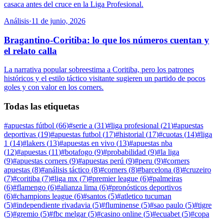
casaca antes del cruce en la Liga Profesional.
Análisis
·
11 de junio, 2026
Bragantino-Coritiba: lo que los números cuentan y
el relato calla
La narrativa popular sobreestima a Coritiba, pero los patrones
históricos y el estilo táctico visitante sugieren un partido de pocos
goles y con valor en los corners.
Todas las etiquetas
#
apuestas fútbol
(
66
)
#
serie a
(
31
)
#
liga profesional
(
21
)
#
apuestas
deportivas
(
19
)
#
apuestas futbol
(
17
)
#
historial
(
17
)
#
cuotas
(
14
)
#
liga
1
(
14
)
#
lakers
(
13
)
#
apuestas en vivo
(
13
)
#
apuestas nba
(
12
)
#
apuestas
(
11
)
#
botafogo
(
9
)
#
probabilidad
(
9
)
#
la liga
(
9
)
#
apuestas corners
(
9
)
#
apuestas perú
(
9
)
#
peru
(
9
)
#
corners
apuestas
(
8
)
#
análisis táctico
(
8
)
#
corners
(
8
)
#
barcelona
(
8
)
#
cruzeiro
(
7
)
#
coritiba
(
7
)
#
liga mx
(
7
)
#
premier league
(
6
)
#
palmeiras
(
6
)
#
flamengo
(
6
)
#
alianza lima
(
6
)
#
pronósticos deportivos
(
6
)
#
champions league
(
6
)
#
santos
(
5
)
#
atletico tucuman
(
5
)
#
independiente rivadavia
(
5
)
#
fluminense
(
5
)
#
sao paulo
(
5
)
#
tigre
(
5
)
#
gremio
(
5
)
#
fbc melgar
(
5
)
#
casino online
(
5
)
#
ecuabet
(
5
)
#
copa