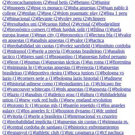
(
2
)
#
concachampions
(
2
)
#
real betis
(
2
)
#
betano
(
2
)
#
junior
(
2
)
#
nuggets
(
2
)
#
psg vs monaco
(
2
)
#
nba apuestas
(
2
)
#
juan pablo ii
college
(
2
)
#
milan
(
2
)
#
psg
(
2
)
#
slots pragmatic play
(
2
)
#
liga 1 peru
(
2
)
#
binacional
(
2
)
#
levante
(
2
)
#
voley peru
(
2
)
#
clippers
(
2
)
#
resultados uni
(
2
)
#
cuotas fútbol
(
2
)
#
cristal
(
2
)
#
bodø/glimt
(
2
)
#
pronóstico corners
(
1
)
#
hnk hajduk split
(
1
)
#
žilina
(
1
)
#
uefa
europa league
(
1
)
#
man city
(
1
)
#
pronostico
(
1
)
#
lectura fría
(
1
)
#
valor
en apuestas
(
1
)
#
analisis apuestas
(
1
)
#
valor
(
1
)
#
tactica
(
1
)
#
probabilidad sin cuotas
(
1
)
#
velez sarsfield
(
1
)
#
instituto cordoba
(
1
)
#
mirassol
(
1
)
#
serie a previa
(
1
)
#
cuotas brasileirao
(
1
)
#
analisis
tactico
(
1
)
#
tigres uanl
(
1
)
#
bragantino
(
1
)
#
apuestas futbol peruano
(
1
)
#
leon
(
1
)
#
pumas
(
1
)
#
apuestas tácticas
(
1
)
#
as roma
(
1
)
#
fiorentina
(
1
)
#
gimnasia lp
(
1
)
#
cuotas apuestas
(
1
)
#
venezia
(
1
)
#
apuestas
brasileirao
(
1
)
#
deportivo riestra
(
1
)
#
boca juniors
(
1
)
#
bologna vs
lazio
(
1
)
#
corners serie a
(
1
)
#
bologna lazio historial
(
1
)
#
udinese
(
1
)
#
historial udinese como
(
1
)
#
estudiantes l.p.
(
1
)
#
chicago fire
(
1
)
#
vancouver whitecaps
(
1
)
#
mls apuestas
(
1
)
#
apuesta
(
1
)
#
bologna
(
1
)
#
lazio
(
1
)
#
analisis
(
1
)
#
atletico grau
(
1
)
#
altura
(
1
)
#
philadelphia
union
(
1
)
#
new york red bulls
(
1
)
#
new england revolution
(
1
)
#
toronto fc
(
1
)
#
cuotas mls
(
1
)
#
patrón repetido
(
1
)
#
los angeles
galaxy
(
1
)
#
los angeles fc
(
1
)
#
houston dynamo
(
1
)
#
dc united
(
1
)
#
vitoria
(
1
)
#
serie a brasileira
(
1
)
#
internacional vs cruzeiro
(
1
)
#
probabilidad implícita
(
1
)
#
apuestas sin cuotas
(
1
)
#
gimnasia m.
(
1
)
#
central cordoba de santiago
(
1
)
#
historico enfrentamientos
(
1
)
#
espanyol
(
1
)
#
athletic club
(
1
)
#
utc cajamarca
(
1
)
#
cf pachuca