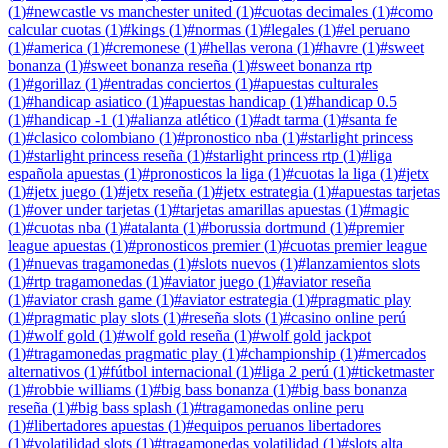
(
1
)
#
newcastle vs manchester united
(
1
)
#
cuotas decimales
(
1
)
#
como
calcular cuotas
(
1
)
#
kings
(
1
)
#
normas
(
1
)
#
legales
(
1
)
#
el peruano
(
1
)
#
america
(
1
)
#
cremonese
(
1
)
#
hellas verona
(
1
)
#
havre
(
1
)
#
sweet
bonanza
(
1
)
#
sweet bonanza reseña
(
1
)
#
sweet bonanza rtp
(
1
)
#
gorillaz
(
1
)
#
entradas conciertos
(
1
)
#
apuestas culturales
(
1
)
#
handicap asiatico
(
1
)
#
apuestas handicap
(
1
)
#
handicap 0.5
(
1
)
#
handicap -1
(
1
)
#
alianza atlético
(
1
)
#
adt tarma
(
1
)
#
santa fe
(
1
)
#
clasico colombiano
(
1
)
#
pronostico nba
(
1
)
#
starlight princess
(
1
)
#
starlight princess reseña
(
1
)
#
starlight princess rtp
(
1
)
#
liga
española apuestas
(
1
)
#
pronosticos la liga
(
1
)
#
cuotas la liga
(
1
)
#
jetx
(
1
)
#
jetx juego
(
1
)
#
jetx reseña
(
1
)
#
jetx estrategia
(
1
)
#
apuestas tarjetas
(
1
)
#
over under tarjetas
(
1
)
#
tarjetas amarillas apuestas
(
1
)
#
magic
(
1
)
#
cuotas nba
(
1
)
#
atalanta
(
1
)
#
borussia dortmund
(
1
)
#
premier
league apuestas
(
1
)
#
pronosticos premier
(
1
)
#
cuotas premier league
(
1
)
#
nuevas tragamonedas
(
1
)
#
slots nuevos
(
1
)
#
lanzamientos slots
(
1
)
#
rtp tragamonedas
(
1
)
#
aviator juego
(
1
)
#
aviator reseña
(
1
)
#
aviator crash game
(
1
)
#
aviator estrategia
(
1
)
#
pragmatic play
(
1
)
#
pragmatic play slots
(
1
)
#
reseña slots
(
1
)
#
casino online perú
(
1
)
#
wolf gold
(
1
)
#
wolf gold reseña
(
1
)
#
wolf gold jackpot
(
1
)
#
tragamonedas pragmatic play
(
1
)
#
championship
(
1
)
#
mercados
alternativos
(
1
)
#
fútbol internacional
(
1
)
#
liga 2 perú
(
1
)
#
ticketmaster
(
1
)
#
robbie williams
(
1
)
#
big bass bonanza
(
1
)
#
big bass bonanza
reseña
(
1
)
#
big bass splash
(
1
)
#
tragamonedas online peru
(
1
)
#
libertadores apuestas
(
1
)
#
equipos peruanos libertadores
(
1
)
#
volatilidad slots
(
1
)
#
tragamonedas volatilidad
(
1
)
#
slots alta