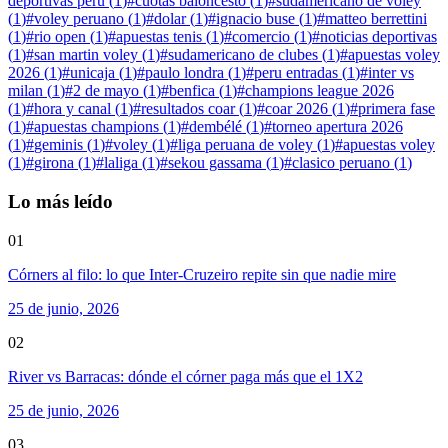
deportivas peru
(
1
)
#
cuotas baloncesto
(
1
)
#
sudamericano de voley
(
1
)
#
voley peruano
(
1
)
#
dolar
(
1
)
#
ignacio buse
(
1
)
#
matteo berrettini
(
1
)
#
rio open
(
1
)
#
apuestas tenis
(
1
)
#
comercio
(
1
)
#
noticias deportivas
(
1
)
#
san martin voley
(
1
)
#
sudamericano de clubes
(
1
)
#
apuestas voley
2026
(
1
)
#
unicaja
(
1
)
#
paulo londra
(
1
)
#
peru entradas
(
1
)
#
inter vs
milan
(
1
)
#
2 de mayo
(
1
)
#
benfica
(
1
)
#
champions league 2026
(
1
)
#
hora y canal
(
1
)
#
resultados coar
(
1
)
#
coar 2026
(
1
)
#
primera fase
(
1
)
#
apuestas champions
(
1
)
#
dembélé
(
1
)
#
torneo apertura 2026
(
1
)
#
geminis
(
1
)
#
voley
(
1
)
#
liga peruana de voley
(
1
)
#
apuestas voley
(
1
)
#
girona
(
1
)
#
laliga
(
1
)
#
sekou gassama
(
1
)
#
clasico peruano
(
1
)
Lo más leído
01
Córners al filo: lo que Inter-Cruzeiro repite sin que nadie mire
25 de junio, 2026
02
River vs Barracas: dónde el córner paga más que el 1X2
25 de junio, 2026
03