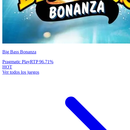
Big Bass Bonanza
Pragmatic Play
RTP
96.71
%
HOT
Ver todos los juegos