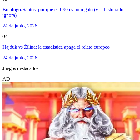
Botafogo-Santos: por qué el 1.90 es un regalo (y la historia lo
ignora)
24 de junio, 2026
04
Hajduk vs Žilina: la estadística apaga el relato europeo
24 de junio, 2026
Juegos destacados
AD