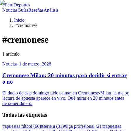
P
PeruDeportes
Noticias
Guías
Reseñas
Análisis
Inicio
›
#cremonese
#
cremonese
1
artículo
Noticias
·
1 de marzo, 2026
Cremonese-Milan: 20 minutos para decidir si entrar
o no
El duelo de este domingo pide calma: en Cremonese-Milan, la mejor
lectura de apuesta aparece en vivo. Qué mirar en 20 minutos antes
de poner dinero.
Todas las etiquetas
#
apuestas fútbol
(
66
)
#
serie a
(
31
)
#
liga profesional
(
21
)
#
apuestas