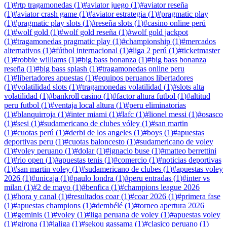
(
1
)
#
rtp tragamonedas
(
1
)
#
aviator juego
(
1
)
#
aviator reseña
(
1
)
#
aviator crash game
(
1
)
#
aviator estrategia
(
1
)
#
pragmatic play
(
1
)
#
pragmatic play slots
(
1
)
#
reseña slots
(
1
)
#
casino online perú
(
1
)
#
wolf gold
(
1
)
#
wolf gold reseña
(
1
)
#
wolf gold jackpot
(
1
)
#
tragamonedas pragmatic play
(
1
)
#
championship
(
1
)
#
mercados
alternativos
(
1
)
#
fútbol internacional
(
1
)
#
liga 2 perú
(
1
)
#
ticketmaster
(
1
)
#
robbie williams
(
1
)
#
big bass bonanza
(
1
)
#
big bass bonanza
reseña
(
1
)
#
big bass splash
(
1
)
#
tragamonedas online peru
(
1
)
#
libertadores apuestas
(
1
)
#
equipos peruanos libertadores
(
1
)
#
volatilidad slots
(
1
)
#
tragamonedas volatilidad
(
1
)
#
slots alta
volatilidad
(
1
)
#
bankroll casino
(
1
)
#
factor altura futbol
(
1
)
#
altitud
peru futbol
(
1
)
#
ventaja local altura
(
1
)
#
peru eliminatorias
(
1
)
#
blanquirroja
(
1
)
#
inter miami
(
1
)
#
lafc
(
1
)
#
lionel messi
(
1
)
#
osasco
(
1
)
#
sesi
(
1
)
#
sudamericano de clubes vóley
(
1
)
#
san martin
(
1
)
#
cuotas perú
(
1
)
#
derbi de los angeles
(
1
)
#
boys
(
1
)
#
apuestas
deportivas peru
(
1
)
#
cuotas baloncesto
(
1
)
#
sudamericano de voley
(
1
)
#
voley peruano
(
1
)
#
dolar
(
1
)
#
ignacio buse
(
1
)
#
matteo berrettini
(
1
)
#
rio open
(
1
)
#
apuestas tenis
(
1
)
#
comercio
(
1
)
#
noticias deportivas
(
1
)
#
san martin voley
(
1
)
#
sudamericano de clubes
(
1
)
#
apuestas voley
2026
(
1
)
#
unicaja
(
1
)
#
paulo londra
(
1
)
#
peru entradas
(
1
)
#
inter vs
milan
(
1
)
#
2 de mayo
(
1
)
#
benfica
(
1
)
#
champions league 2026
(
1
)
#
hora y canal
(
1
)
#
resultados coar
(
1
)
#
coar 2026
(
1
)
#
primera fase
(
1
)
#
apuestas champions
(
1
)
#
dembélé
(
1
)
#
torneo apertura 2026
(
1
)
#
geminis
(
1
)
#
voley
(
1
)
#
liga peruana de voley
(
1
)
#
apuestas voley
(
1
)
#
girona
(
1
)
#
laliga
(
1
)
#
sekou gassama
(
1
)
#
clasico peruano
(
1
)