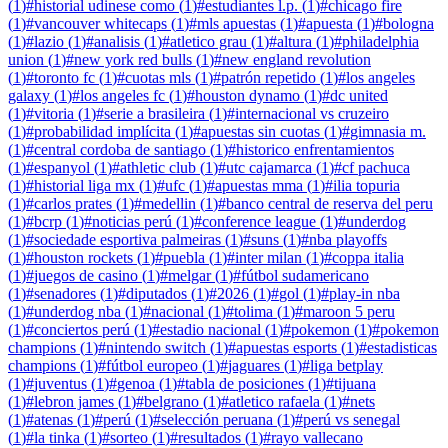
(
1
)
#
historial udinese como
(
1
)
#
estudiantes l.p.
(
1
)
#
chicago fire
(
1
)
#
vancouver whitecaps
(
1
)
#
mls apuestas
(
1
)
#
apuesta
(
1
)
#
bologna
(
1
)
#
lazio
(
1
)
#
analisis
(
1
)
#
atletico grau
(
1
)
#
altura
(
1
)
#
philadelphia
union
(
1
)
#
new york red bulls
(
1
)
#
new england revolution
(
1
)
#
toronto fc
(
1
)
#
cuotas mls
(
1
)
#
patrón repetido
(
1
)
#
los angeles
galaxy
(
1
)
#
los angeles fc
(
1
)
#
houston dynamo
(
1
)
#
dc united
(
1
)
#
vitoria
(
1
)
#
serie a brasileira
(
1
)
#
internacional vs cruzeiro
(
1
)
#
probabilidad implícita
(
1
)
#
apuestas sin cuotas
(
1
)
#
gimnasia m.
(
1
)
#
central cordoba de santiago
(
1
)
#
historico enfrentamientos
(
1
)
#
espanyol
(
1
)
#
athletic club
(
1
)
#
utc cajamarca
(
1
)
#
cf pachuca
(
1
)
#
historial liga mx
(
1
)
#
ufc
(
1
)
#
apuestas mma
(
1
)
#
ilia topuria
(
1
)
#
carlos prates
(
1
)
#
medellin
(
1
)
#
banco central de reserva del peru
(
1
)
#
bcrp
(
1
)
#
noticias perú
(
1
)
#
conference league
(
1
)
#
underdog
(
1
)
#
sociedade esportiva palmeiras
(
1
)
#
suns
(
1
)
#
nba playoffs
(
1
)
#
houston rockets
(
1
)
#
puebla
(
1
)
#
inter milan
(
1
)
#
coppa italia
(
1
)
#
juegos de casino
(
1
)
#
melgar
(
1
)
#
fútbol sudamericano
(
1
)
#
senadores
(
1
)
#
diputados
(
1
)
#
2026
(
1
)
#
gol
(
1
)
#
play-in nba
(
1
)
#
underdog nba
(
1
)
#
nacional
(
1
)
#
tolima
(
1
)
#
maroon 5 peru
(
1
)
#
conciertos perú
(
1
)
#
estadio nacional
(
1
)
#
pokemon
(
1
)
#
pokemon
champions
(
1
)
#
nintendo switch
(
1
)
#
apuestas esports
(
1
)
#
estadisticas
champions
(
1
)
#
fútbol europeo
(
1
)
#
jaguares
(
1
)
#
liga betplay
(
1
)
#
juventus
(
1
)
#
genoa
(
1
)
#
tabla de posiciones
(
1
)
#
tijuana
(
1
)
#
lebron james
(
1
)
#
belgrano
(
1
)
#
atletico rafaela
(
1
)
#
nets
(
1
)
#
atenas
(
1
)
#
perú
(
1
)
#
selección peruana
(
1
)
#
perú vs senegal
(
1
)
#
la tinka
(
1
)
#
sorteo
(
1
)
#
resultados
(
1
)
#
rayo vallecano