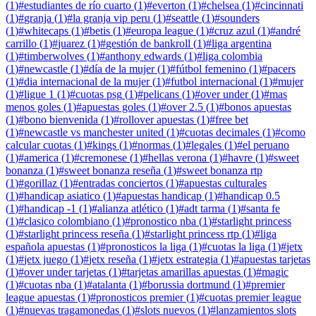
(
1
)
#
estudiantes de río cuarto
(
1
)
#
everton
(
1
)
#
chelsea
(
1
)
#
cincinnati
(
1
)
#
granja
(
1
)
#
la granja vip peru
(
1
)
#
seattle
(
1
)
#
sounders
(
1
)
#
whitecaps
(
1
)
#
betis
(
1
)
#
europa league
(
1
)
#
cruz azul
(
1
)
#
andré
carrillo
(
1
)
#
juarez
(
1
)
#
gestión de bankroll
(
1
)
#
liga argentina
(
1
)
#
timberwolves
(
1
)
#
anthony edwards
(
1
)
#
liga colombia
(
1
)
#
newcastle
(
1
)
#
día de la mujer
(
1
)
#
fútbol femenino
(
1
)
#
pacers
(
1
)
#
dia internacional de la mujer
(
1
)
#
futbol internacional
(
1
)
#
mujer
(
1
)
#
ligue 1
(
1
)
#
cuotas psg
(
1
)
#
pelicans
(
1
)
#
over under
(
1
)
#
mas
menos goles
(
1
)
#
apuestas goles
(
1
)
#
over 2.5
(
1
)
#
bonos apuestas
(
1
)
#
bono bienvenida
(
1
)
#
rollover apuestas
(
1
)
#
free bet
(
1
)
#
newcastle vs manchester united
(
1
)
#
cuotas decimales
(
1
)
#
como
calcular cuotas
(
1
)
#
kings
(
1
)
#
normas
(
1
)
#
legales
(
1
)
#
el peruano
(
1
)
#
america
(
1
)
#
cremonese
(
1
)
#
hellas verona
(
1
)
#
havre
(
1
)
#
sweet
bonanza
(
1
)
#
sweet bonanza reseña
(
1
)
#
sweet bonanza rtp
(
1
)
#
gorillaz
(
1
)
#
entradas conciertos
(
1
)
#
apuestas culturales
(
1
)
#
handicap asiatico
(
1
)
#
apuestas handicap
(
1
)
#
handicap 0.5
(
1
)
#
handicap -1
(
1
)
#
alianza atlético
(
1
)
#
adt tarma
(
1
)
#
santa fe
(
1
)
#
clasico colombiano
(
1
)
#
pronostico nba
(
1
)
#
starlight princess
(
1
)
#
starlight princess reseña
(
1
)
#
starlight princess rtp
(
1
)
#
liga
española apuestas
(
1
)
#
pronosticos la liga
(
1
)
#
cuotas la liga
(
1
)
#
jetx
(
1
)
#
jetx juego
(
1
)
#
jetx reseña
(
1
)
#
jetx estrategia
(
1
)
#
apuestas tarjetas
(
1
)
#
over under tarjetas
(
1
)
#
tarjetas amarillas apuestas
(
1
)
#
magic
(
1
)
#
cuotas nba
(
1
)
#
atalanta
(
1
)
#
borussia dortmund
(
1
)
#
premier
league apuestas
(
1
)
#
pronosticos premier
(
1
)
#
cuotas premier league
(
1
)
#
nuevas tragamonedas
(
1
)
#
slots nuevos
(
1
)
#
lanzamientos slots