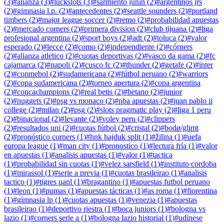
(
3
)
#
alianza
(
3
)
#
luckslots
(
3
)
#
sarmiento junin
(
2
)
#
argentinos jrs
(
2
)
#
gimnasia l.p.
(
2
)
#
antecedentes
(
2
)
#
seattle sounders
(
2
)
#
portland
timbers
(
2
)
#
major league soccer
(
2
)
#
remo
(
2
)
#
probabilidad apuestas
(
2
)
#
mercado corners
(
2
)
#
primera division
(
2
)
#
club tijuana
(
2
)
#
liga
profesional argentina
(
2
)
#
sport boys
(
2
)
#
adt
(
2
)
#
toluca
(
2
)
#
valor
esperado
(
2
)
#
lecce
(
2
)
#
como
(
2
)
#
independiente
(
2
)
#
córners
(
2
)
#
alianza atletico
(
2
)
#
cuotas deportivas
(
2
)
#
vasco da gama
(
2
)
#
fc
cajamarca
(
2
)
#
napoli
(
2
)
#
cusco fc
(
2
)
#
thunder
(
2
)
#
getafe
(
2
)
#
inter
(
2
)
#
conmebol
(
2
)
#
sudamericana
(
2
)
#
fútbol peruano
(
2
)
#
warriors
(
2
)
#
copa sudamericana
(
2
)
#
torneo apertura
(
2
)
#
copa argentina
(
2
)
#
concachampions
(
2
)
#
real betis
(
2
)
#
betano
(
2
)
#
junior
(
2
)
#
nuggets
(
2
)
#
psg vs monaco
(
2
)
#
nba apuestas
(
2
)
#
juan pablo ii
college
(
2
)
#
milan
(
2
)
#
psg
(
2
)
#
slots pragmatic play
(
2
)
#
liga 1 peru
(
2
)
#
binacional
(
2
)
#
levante
(
2
)
#
voley peru
(
2
)
#
clippers
(
2
)
#
resultados uni
(
2
)
#
cuotas fútbol
(
2
)
#
cristal
(
2
)
#
bodø/glimt
(
2
)
#
pronóstico corners
(
1
)
#
hnk hajduk split
(
1
)
#
žilina
(
1
)
#
uefa
europa league
(
1
)
#
man city
(
1
)
#
pronostico
(
1
)
#
lectura fría
(
1
)
#
valor
en apuestas
(
1
)
#
analisis apuestas
(
1
)
#
valor
(
1
)
#
tactica
(
1
)
#
probabilidad sin cuotas
(
1
)
#
velez sarsfield
(
1
)
#
instituto cordoba
(
1
)
#
mirassol
(
1
)
#
serie a previa
(
1
)
#
cuotas brasileirao
(
1
)
#
analisis
tactico
(
1
)
#
tigres uanl
(
1
)
#
bragantino
(
1
)
#
apuestas futbol peruano
(
1
)
#
leon
(
1
)
#
pumas
(
1
)
#
apuestas tácticas
(
1
)
#
as roma
(
1
)
#
fiorentina
(
1
)
#
gimnasia lp
(
1
)
#
cuotas apuestas
(
1
)
#
venezia
(
1
)
#
apuestas
brasileirao
(
1
)
#
deportivo riestra
(
1
)
#
boca juniors
(
1
)
#
bologna vs
lazio
(
1
)
#
corners serie a
(
1
)
#
bologna lazio historial
(
1
)
#
udinese