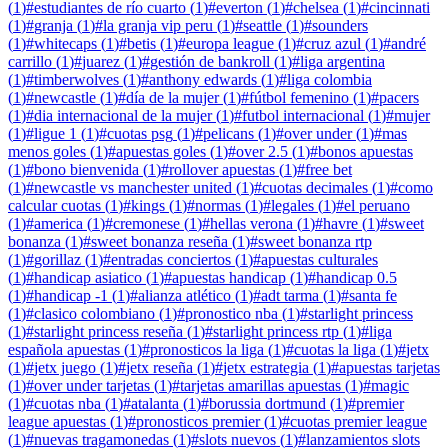
(
1
)
#
estudiantes de río cuarto
(
1
)
#
everton
(
1
)
#
chelsea
(
1
)
#
cincinnati
(
1
)
#
granja
(
1
)
#
la granja vip peru
(
1
)
#
seattle
(
1
)
#
sounders
(
1
)
#
whitecaps
(
1
)
#
betis
(
1
)
#
europa league
(
1
)
#
cruz azul
(
1
)
#
andré
carrillo
(
1
)
#
juarez
(
1
)
#
gestión de bankroll
(
1
)
#
liga argentina
(
1
)
#
timberwolves
(
1
)
#
anthony edwards
(
1
)
#
liga colombia
(
1
)
#
newcastle
(
1
)
#
día de la mujer
(
1
)
#
fútbol femenino
(
1
)
#
pacers
(
1
)
#
dia internacional de la mujer
(
1
)
#
futbol internacional
(
1
)
#
mujer
(
1
)
#
ligue 1
(
1
)
#
cuotas psg
(
1
)
#
pelicans
(
1
)
#
over under
(
1
)
#
mas
menos goles
(
1
)
#
apuestas goles
(
1
)
#
over 2.5
(
1
)
#
bonos apuestas
(
1
)
#
bono bienvenida
(
1
)
#
rollover apuestas
(
1
)
#
free bet
(
1
)
#
newcastle vs manchester united
(
1
)
#
cuotas decimales
(
1
)
#
como
calcular cuotas
(
1
)
#
kings
(
1
)
#
normas
(
1
)
#
legales
(
1
)
#
el peruano
(
1
)
#
america
(
1
)
#
cremonese
(
1
)
#
hellas verona
(
1
)
#
havre
(
1
)
#
sweet
bonanza
(
1
)
#
sweet bonanza reseña
(
1
)
#
sweet bonanza rtp
(
1
)
#
gorillaz
(
1
)
#
entradas conciertos
(
1
)
#
apuestas culturales
(
1
)
#
handicap asiatico
(
1
)
#
apuestas handicap
(
1
)
#
handicap 0.5
(
1
)
#
handicap -1
(
1
)
#
alianza atlético
(
1
)
#
adt tarma
(
1
)
#
santa fe
(
1
)
#
clasico colombiano
(
1
)
#
pronostico nba
(
1
)
#
starlight princess
(
1
)
#
starlight princess reseña
(
1
)
#
starlight princess rtp
(
1
)
#
liga
española apuestas
(
1
)
#
pronosticos la liga
(
1
)
#
cuotas la liga
(
1
)
#
jetx
(
1
)
#
jetx juego
(
1
)
#
jetx reseña
(
1
)
#
jetx estrategia
(
1
)
#
apuestas tarjetas
(
1
)
#
over under tarjetas
(
1
)
#
tarjetas amarillas apuestas
(
1
)
#
magic
(
1
)
#
cuotas nba
(
1
)
#
atalanta
(
1
)
#
borussia dortmund
(
1
)
#
premier
league apuestas
(
1
)
#
pronosticos premier
(
1
)
#
cuotas premier league
(
1
)
#
nuevas tragamonedas
(
1
)
#
slots nuevos
(
1
)
#
lanzamientos slots