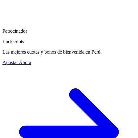
Patrocinador
LucksSlots
Las mejores cuotas y bonos de bienvenida en Perú.
Apostar Ahora