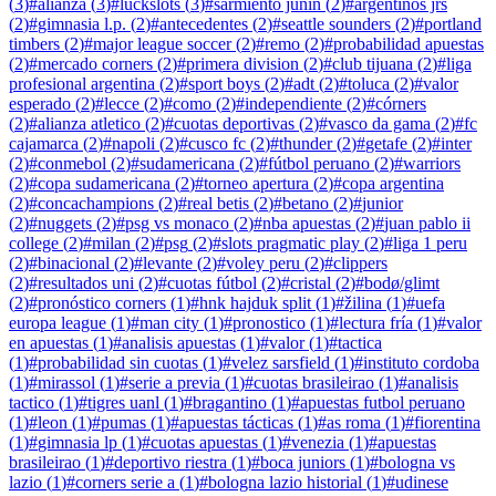
(
3
)
#
alianza
(
3
)
#
luckslots
(
3
)
#
sarmiento junin
(
2
)
#
argentinos jrs
(
2
)
#
gimnasia l.p.
(
2
)
#
antecedentes
(
2
)
#
seattle sounders
(
2
)
#
portland
timbers
(
2
)
#
major league soccer
(
2
)
#
remo
(
2
)
#
probabilidad apuestas
(
2
)
#
mercado corners
(
2
)
#
primera division
(
2
)
#
club tijuana
(
2
)
#
liga
profesional argentina
(
2
)
#
sport boys
(
2
)
#
adt
(
2
)
#
toluca
(
2
)
#
valor
esperado
(
2
)
#
lecce
(
2
)
#
como
(
2
)
#
independiente
(
2
)
#
córners
(
2
)
#
alianza atletico
(
2
)
#
cuotas deportivas
(
2
)
#
vasco da gama
(
2
)
#
fc
cajamarca
(
2
)
#
napoli
(
2
)
#
cusco fc
(
2
)
#
thunder
(
2
)
#
getafe
(
2
)
#
inter
(
2
)
#
conmebol
(
2
)
#
sudamericana
(
2
)
#
fútbol peruano
(
2
)
#
warriors
(
2
)
#
copa sudamericana
(
2
)
#
torneo apertura
(
2
)
#
copa argentina
(
2
)
#
concachampions
(
2
)
#
real betis
(
2
)
#
betano
(
2
)
#
junior
(
2
)
#
nuggets
(
2
)
#
psg vs monaco
(
2
)
#
nba apuestas
(
2
)
#
juan pablo ii
college
(
2
)
#
milan
(
2
)
#
psg
(
2
)
#
slots pragmatic play
(
2
)
#
liga 1 peru
(
2
)
#
binacional
(
2
)
#
levante
(
2
)
#
voley peru
(
2
)
#
clippers
(
2
)
#
resultados uni
(
2
)
#
cuotas fútbol
(
2
)
#
cristal
(
2
)
#
bodø/glimt
(
2
)
#
pronóstico corners
(
1
)
#
hnk hajduk split
(
1
)
#
žilina
(
1
)
#
uefa
europa league
(
1
)
#
man city
(
1
)
#
pronostico
(
1
)
#
lectura fría
(
1
)
#
valor
en apuestas
(
1
)
#
analisis apuestas
(
1
)
#
valor
(
1
)
#
tactica
(
1
)
#
probabilidad sin cuotas
(
1
)
#
velez sarsfield
(
1
)
#
instituto cordoba
(
1
)
#
mirassol
(
1
)
#
serie a previa
(
1
)
#
cuotas brasileirao
(
1
)
#
analisis
tactico
(
1
)
#
tigres uanl
(
1
)
#
bragantino
(
1
)
#
apuestas futbol peruano
(
1
)
#
leon
(
1
)
#
pumas
(
1
)
#
apuestas tácticas
(
1
)
#
as roma
(
1
)
#
fiorentina
(
1
)
#
gimnasia lp
(
1
)
#
cuotas apuestas
(
1
)
#
venezia
(
1
)
#
apuestas
brasileirao
(
1
)
#
deportivo riestra
(
1
)
#
boca juniors
(
1
)
#
bologna vs
lazio
(
1
)
#
corners serie a
(
1
)
#
bologna lazio historial
(
1
)
#
udinese