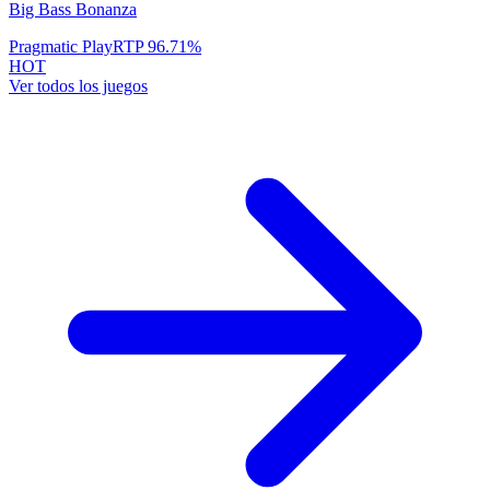
Big Bass Bonanza
Pragmatic Play
RTP
96.71
%
HOT
Ver todos los juegos