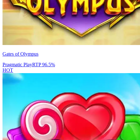
Gates of Olympus
Pragmatic Play
RTP
96.5
%
HOT