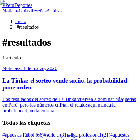
P
PeruDeportes
Noticias
Guías
Reseñas
Análisis
Inicio
›
#resultados
#
resultados
1
artículo
Noticias
·
23 de marzo, 2026
La Tinka: el sorteo vende sueño, la probabilidad
pone orden
Los resultados del sorteo de La Tinka vuelven a dominar búsquedas
en Perú, pero los números enfrían el relato: aquí manda la
probabilidad, no la euforia.
Todas las etiquetas
#
apuestas fútbol
(
66
)
#
serie a
(
31
)
#
liga profesional
(
21
)
#
apuestas