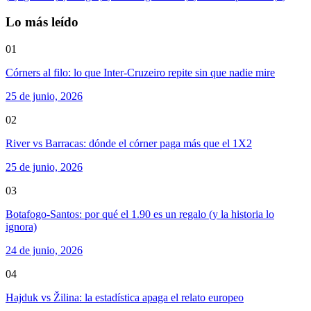
Lo más leído
01
Córners al filo: lo que Inter-Cruzeiro repite sin que nadie mire
25 de junio, 2026
02
River vs Barracas: dónde el córner paga más que el 1X2
25 de junio, 2026
03
Botafogo-Santos: por qué el 1.90 es un regalo (y la historia lo
ignora)
24 de junio, 2026
04
Hajduk vs Žilina: la estadística apaga el relato europeo