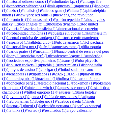
(
1
)
#
historial udinese como
(
1
)
#
estudiantes l.p.
(
1
)
#
chicago fire
(
1
)
#
vancouver whitecaps
(
1
)
#
mls apuestas
(
1
)
#
apuesta
(
1
)
#
bologna
(
1
)
#
lazio
(
1
)
#
analisis
(
1
)
#
atletico grau
(
1
)
#
altura
(
1
)
#
philadelphia
union
(
1
)
#
new york red bulls
(
1
)
#
new england revolution
(
1
)
#
toronto fc
(
1
)
#
cuotas mls
(
1
)
#
patrón repetido
(
1
)
#
los angeles
galaxy
(
1
)
#
los angeles fc
(
1
)
#
houston dynamo
(
1
)
#
dc united
(
1
)
#
vitoria
(
1
)
#
serie a brasileira
(
1
)
#
internacional vs cruzeiro
(
1
)
#
probabilidad implícita
(
1
)
#
apuestas sin cuotas
(
1
)
#
gimnasia m.
(
1
)
#
central cordoba de santiago
(
1
)
#
historico enfrentamientos
(
1
)
#
espanyol
(
1
)
#
athletic club
(
1
)
#
utc cajamarca
(
1
)
#
cf pachuca
(
1
)
#
historial liga mx
(
1
)
#
ufc
(
1
)
#
apuestas mma
(
1
)
#
ilia topuria
(
1
)
#
carlos prates
(
1
)
#
medellin
(
1
)
#
banco central de reserva del peru
(
1
)
#
bcrp
(
1
)
#
noticias perú
(
1
)
#
conference league
(
1
)
#
underdog
(
1
)
#
sociedade esportiva palmeiras
(
1
)
#
suns
(
1
)
#
nba playoffs
(
1
)
#
houston rockets
(
1
)
#
puebla
(
1
)
#
inter milan
(
1
)
#
coppa italia
(
1
)
#
juegos de casino
(
1
)
#
melgar
(
1
)
#
fútbol sudamericano
(
1
)
#
senadores
(
1
)
#
diputados
(
1
)
#
2026
(
1
)
#
gol
(
1
)
#
play-in nba
(
1
)
#
underdog nba
(
1
)
#
nacional
(
1
)
#
tolima
(
1
)
#
maroon 5 peru
(
1
)
#
conciertos perú
(
1
)
#
estadio nacional
(
1
)
#
pokemon
(
1
)
#
pokemon
champions
(
1
)
#
nintendo switch
(
1
)
#
apuestas esports
(
1
)
#
estadisticas
champions
(
1
)
#
fútbol europeo
(
1
)
#
jaguares
(
1
)
#
liga betplay
(
1
)
#
juventus
(
1
)
#
genoa
(
1
)
#
tabla de posiciones
(
1
)
#
tijuana
(
1
)
#
lebron james
(
1
)
#
belgrano
(
1
)
#
atletico rafaela
(
1
)
#
nets
(
1
)
#
atenas
(
1
)
#
perú
(
1
)
#
selección peruana
(
1
)
#
perú vs senegal
(
1
)
#
la tinka
(
1
)
#
sorteo
(
1
)
#
resultados
(
1
)
#
rayo vallecano