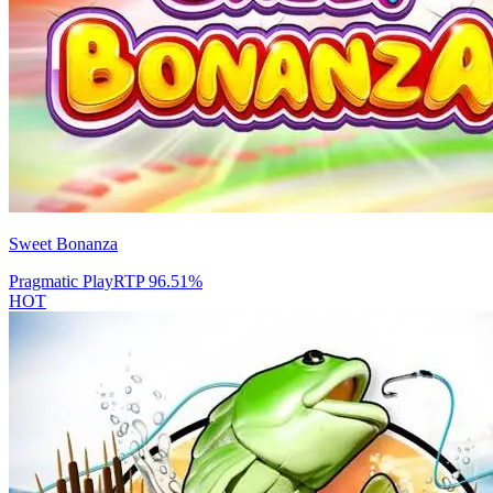
Sweet Bonanza
Pragmatic Play
RTP
96.51
%
HOT