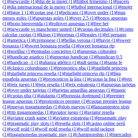
(
1
)
#
newcastle
(
1
)
#
día de la mujer
(
1
)
#
fútbol femenino
(
1
)
#
pacers
(
1
)
#
dia internacional de la mujer
(
1
)
#
futbol internacional
(
1
)
#
mujer
(
1
)
#
ligue 1
(
1
)
#
cuotas psg
(
1
)
#
pelicans
(
1
)
#
over under
(
1
)
#
mas
menos goles
(
1
)
#
apuestas goles
(
1
)
#
over 2.5
(
1
)
#
bonos apuestas
(
1
)
#
bono bienvenida
(
1
)
#
rollover apuestas
(
1
)
#
free bet
(
1
)
#
newcastle vs manchester united
(
1
)
#
cuotas decimales
(
1
)
#
como
calcular cuotas
(
1
)
#
kings
(
1
)
#
normas
(
1
)
#
legales
(
1
)
#
el peruano
(
1
)
#
america
(
1
)
#
cremonese
(
1
)
#
hellas verona
(
1
)
#
havre
(
1
)
#
sweet
bonanza
(
1
)
#
sweet bonanza reseña
(
1
)
#
sweet bonanza rtp
(
1
)
#
gorillaz
(
1
)
#
entradas conciertos
(
1
)
#
apuestas culturales
(
1
)
#
handicap asiatico
(
1
)
#
apuestas handicap
(
1
)
#
handicap 0.5
(
1
)
#
handicap -1
(
1
)
#
alianza atlético
(
1
)
#
adt tarma
(
1
)
#
santa fe
(
1
)
#
clasico colombiano
(
1
)
#
pronostico nba
(
1
)
#
starlight princess
(
1
)
#
starlight princess reseña
(
1
)
#
starlight princess rtp
(
1
)
#
liga
española apuestas
(
1
)
#
pronosticos la liga
(
1
)
#
cuotas la liga
(
1
)
#
jetx
(
1
)
#
jetx juego
(
1
)
#
jetx reseña
(
1
)
#
jetx estrategia
(
1
)
#
apuestas tarjetas
(
1
)
#
over under tarjetas
(
1
)
#
tarjetas amarillas apuestas
(
1
)
#
magic
(
1
)
#
cuotas nba
(
1
)
#
atalanta
(
1
)
#
borussia dortmund
(
1
)
#
premier
league apuestas
(
1
)
#
pronosticos premier
(
1
)
#
cuotas premier league
(
1
)
#
nuevas tragamonedas
(
1
)
#
slots nuevos
(
1
)
#
lanzamientos slots
(
1
)
#
rtp tragamonedas
(
1
)
#
aviator juego
(
1
)
#
aviator reseña
(
1
)
#
aviator crash game
(
1
)
#
aviator estrategia
(
1
)
#
pragmatic play
(
1
)
#
pragmatic play slots
(
1
)
#
reseña slots
(
1
)
#
casino online perú
(
1
)
#
wolf gold
(
1
)
#
wolf gold reseña
(
1
)
#
wolf gold jackpot
(
1
)
#
tragamonedas pragmatic play
(
1
)
#
championship
(
1
)
#
mercados