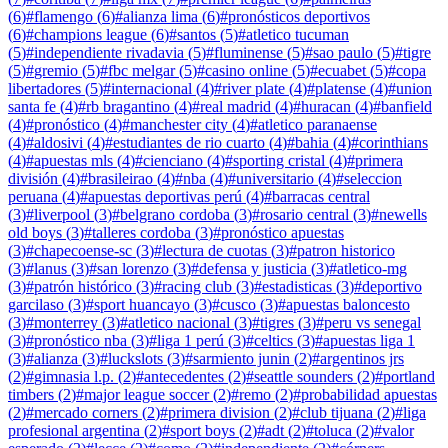
(
6
)
#
flamengo
(
6
)
#
alianza lima
(
6
)
#
pronósticos deportivos
(
6
)
#
champions league
(
6
)
#
santos
(
5
)
#
atletico tucuman
(
5
)
#
independiente rivadavia
(
5
)
#
fluminense
(
5
)
#
sao paulo
(
5
)
#
tigre
(
5
)
#
gremio
(
5
)
#
fbc melgar
(
5
)
#
casino online
(
5
)
#
ecuabet
(
5
)
#
copa
libertadores
(
5
)
#
internacional
(
4
)
#
river plate
(
4
)
#
platense
(
4
)
#
union
santa fe
(
4
)
#
rb bragantino
(
4
)
#
real madrid
(
4
)
#
huracan
(
4
)
#
banfield
(
4
)
#
pronóstico
(
4
)
#
manchester city
(
4
)
#
atletico paranaense
(
4
)
#
aldosivi
(
4
)
#
estudiantes de rio cuarto
(
4
)
#
bahia
(
4
)
#
corinthians
(
4
)
#
apuestas mls
(
4
)
#
cienciano
(
4
)
#
sporting cristal
(
4
)
#
primera
división
(
4
)
#
brasileirao
(
4
)
#
nba
(
4
)
#
universitario
(
4
)
#
seleccion
peruana
(
4
)
#
apuestas deportivas perú
(
4
)
#
barracas central
(
3
)
#
liverpool
(
3
)
#
belgrano cordoba
(
3
)
#
rosario central
(
3
)
#
newells
old boys
(
3
)
#
talleres cordoba
(
3
)
#
pronóstico apuestas
(
3
)
#
chapecoense-sc
(
3
)
#
lectura de cuotas
(
3
)
#
patron historico
(
3
)
#
lanus
(
3
)
#
san lorenzo
(
3
)
#
defensa y justicia
(
3
)
#
atletico-mg
(
3
)
#
patrón histórico
(
3
)
#
racing club
(
3
)
#
estadisticas
(
3
)
#
deportivo
garcilaso
(
3
)
#
sport huancayo
(
3
)
#
cusco
(
3
)
#
apuestas baloncesto
(
3
)
#
monterrey
(
3
)
#
atletico nacional
(
3
)
#
tigres
(
3
)
#
peru vs senegal
(
3
)
#
pronóstico nba
(
3
)
#
liga 1 perú
(
3
)
#
celtics
(
3
)
#
apuestas liga 1
(
3
)
#
alianza
(
3
)
#
luckslots
(
3
)
#
sarmiento junin
(
2
)
#
argentinos jrs
(
2
)
#
gimnasia l.p.
(
2
)
#
antecedentes
(
2
)
#
seattle sounders
(
2
)
#
portland
timbers
(
2
)
#
major league soccer
(
2
)
#
remo
(
2
)
#
probabilidad apuestas
(
2
)
#
mercado corners
(
2
)
#
primera division
(
2
)
#
club tijuana
(
2
)
#
liga
profesional argentina
(
2
)
#
sport boys
(
2
)
#
adt
(
2
)
#
toluca
(
2
)
#
valor