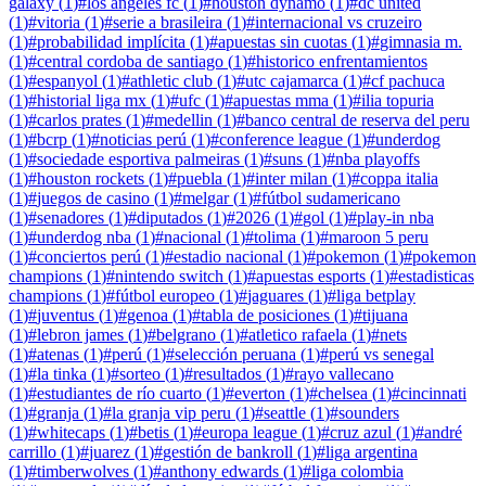
galaxy
(
1
)
#
los angeles fc
(
1
)
#
houston dynamo
(
1
)
#
dc united
(
1
)
#
vitoria
(
1
)
#
serie a brasileira
(
1
)
#
internacional vs cruzeiro
(
1
)
#
probabilidad implícita
(
1
)
#
apuestas sin cuotas
(
1
)
#
gimnasia m.
(
1
)
#
central cordoba de santiago
(
1
)
#
historico enfrentamientos
(
1
)
#
espanyol
(
1
)
#
athletic club
(
1
)
#
utc cajamarca
(
1
)
#
cf pachuca
(
1
)
#
historial liga mx
(
1
)
#
ufc
(
1
)
#
apuestas mma
(
1
)
#
ilia topuria
(
1
)
#
carlos prates
(
1
)
#
medellin
(
1
)
#
banco central de reserva del peru
(
1
)
#
bcrp
(
1
)
#
noticias perú
(
1
)
#
conference league
(
1
)
#
underdog
(
1
)
#
sociedade esportiva palmeiras
(
1
)
#
suns
(
1
)
#
nba playoffs
(
1
)
#
houston rockets
(
1
)
#
puebla
(
1
)
#
inter milan
(
1
)
#
coppa italia
(
1
)
#
juegos de casino
(
1
)
#
melgar
(
1
)
#
fútbol sudamericano
(
1
)
#
senadores
(
1
)
#
diputados
(
1
)
#
2026
(
1
)
#
gol
(
1
)
#
play-in nba
(
1
)
#
underdog nba
(
1
)
#
nacional
(
1
)
#
tolima
(
1
)
#
maroon 5 peru
(
1
)
#
conciertos perú
(
1
)
#
estadio nacional
(
1
)
#
pokemon
(
1
)
#
pokemon
champions
(
1
)
#
nintendo switch
(
1
)
#
apuestas esports
(
1
)
#
estadisticas
champions
(
1
)
#
fútbol europeo
(
1
)
#
jaguares
(
1
)
#
liga betplay
(
1
)
#
juventus
(
1
)
#
genoa
(
1
)
#
tabla de posiciones
(
1
)
#
tijuana
(
1
)
#
lebron james
(
1
)
#
belgrano
(
1
)
#
atletico rafaela
(
1
)
#
nets
(
1
)
#
atenas
(
1
)
#
perú
(
1
)
#
selección peruana
(
1
)
#
perú vs senegal
(
1
)
#
la tinka
(
1
)
#
sorteo
(
1
)
#
resultados
(
1
)
#
rayo vallecano
(
1
)
#
estudiantes de río cuarto
(
1
)
#
everton
(
1
)
#
chelsea
(
1
)
#
cincinnati
(
1
)
#
granja
(
1
)
#
la granja vip peru
(
1
)
#
seattle
(
1
)
#
sounders
(
1
)
#
whitecaps
(
1
)
#
betis
(
1
)
#
europa league
(
1
)
#
cruz azul
(
1
)
#
andré
carrillo
(
1
)
#
juarez
(
1
)
#
gestión de bankroll
(
1
)
#
liga argentina
(
1
)
#
timberwolves
(
1
)
#
anthony edwards
(
1
)
#
liga colombia