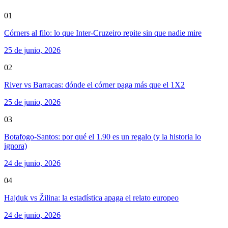
01
Córners al filo: lo que Inter-Cruzeiro repite sin que nadie mire
25 de junio, 2026
02
River vs Barracas: dónde el córner paga más que el 1X2
25 de junio, 2026
03
Botafogo-Santos: por qué el 1.90 es un regalo (y la historia lo
ignora)
24 de junio, 2026
04
Hajduk vs Žilina: la estadística apaga el relato europeo
24 de junio, 2026