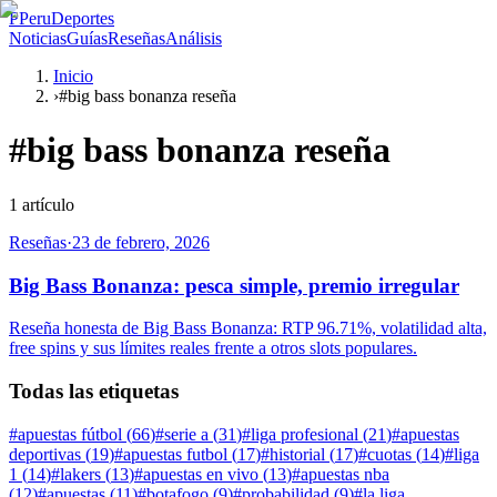
P
PeruDeportes
Noticias
Guías
Reseñas
Análisis
Inicio
›
#big bass bonanza reseña
#
big bass bonanza reseña
1
artículo
Reseñas
·
23 de febrero, 2026
Big Bass Bonanza: pesca simple, premio irregular
Reseña honesta de Big Bass Bonanza: RTP 96.71%, volatilidad alta,
free spins y sus límites reales frente a otros slots populares.
Todas las etiquetas
#
apuestas fútbol
(
66
)
#
serie a
(
31
)
#
liga profesional
(
21
)
#
apuestas
deportivas
(
19
)
#
apuestas futbol
(
17
)
#
historial
(
17
)
#
cuotas
(
14
)
#
liga
1
(
14
)
#
lakers
(
13
)
#
apuestas en vivo
(
13
)
#
apuestas nba
(
12
)
#
apuestas
(
11
)
#
botafogo
(
9
)
#
probabilidad
(
9
)
#
la liga