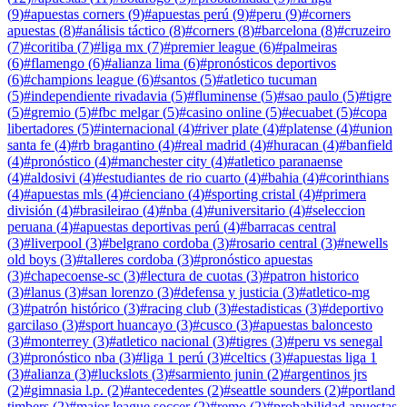
(
9
)
#
apuestas corners
(
9
)
#
apuestas perú
(
9
)
#
peru
(
9
)
#
corners
apuestas
(
8
)
#
análisis táctico
(
8
)
#
corners
(
8
)
#
barcelona
(
8
)
#
cruzeiro
(
7
)
#
coritiba
(
7
)
#
liga mx
(
7
)
#
premier league
(
6
)
#
palmeiras
(
6
)
#
flamengo
(
6
)
#
alianza lima
(
6
)
#
pronósticos deportivos
(
6
)
#
champions league
(
6
)
#
santos
(
5
)
#
atletico tucuman
(
5
)
#
independiente rivadavia
(
5
)
#
fluminense
(
5
)
#
sao paulo
(
5
)
#
tigre
(
5
)
#
gremio
(
5
)
#
fbc melgar
(
5
)
#
casino online
(
5
)
#
ecuabet
(
5
)
#
copa
libertadores
(
5
)
#
internacional
(
4
)
#
river plate
(
4
)
#
platense
(
4
)
#
union
santa fe
(
4
)
#
rb bragantino
(
4
)
#
real madrid
(
4
)
#
huracan
(
4
)
#
banfield
(
4
)
#
pronóstico
(
4
)
#
manchester city
(
4
)
#
atletico paranaense
(
4
)
#
aldosivi
(
4
)
#
estudiantes de rio cuarto
(
4
)
#
bahia
(
4
)
#
corinthians
(
4
)
#
apuestas mls
(
4
)
#
cienciano
(
4
)
#
sporting cristal
(
4
)
#
primera
división
(
4
)
#
brasileirao
(
4
)
#
nba
(
4
)
#
universitario
(
4
)
#
seleccion
peruana
(
4
)
#
apuestas deportivas perú
(
4
)
#
barracas central
(
3
)
#
liverpool
(
3
)
#
belgrano cordoba
(
3
)
#
rosario central
(
3
)
#
newells
old boys
(
3
)
#
talleres cordoba
(
3
)
#
pronóstico apuestas
(
3
)
#
chapecoense-sc
(
3
)
#
lectura de cuotas
(
3
)
#
patron historico
(
3
)
#
lanus
(
3
)
#
san lorenzo
(
3
)
#
defensa y justicia
(
3
)
#
atletico-mg
(
3
)
#
patrón histórico
(
3
)
#
racing club
(
3
)
#
estadisticas
(
3
)
#
deportivo
garcilaso
(
3
)
#
sport huancayo
(
3
)
#
cusco
(
3
)
#
apuestas baloncesto
(
3
)
#
monterrey
(
3
)
#
atletico nacional
(
3
)
#
tigres
(
3
)
#
peru vs senegal
(
3
)
#
pronóstico nba
(
3
)
#
liga 1 perú
(
3
)
#
celtics
(
3
)
#
apuestas liga 1
(
3
)
#
alianza
(
3
)
#
luckslots
(
3
)
#
sarmiento junin
(
2
)
#
argentinos jrs
(
2
)
#
gimnasia l.p.
(
2
)
#
antecedentes
(
2
)
#
seattle sounders
(
2
)
#
portland
timbers
(
2
)
#
major league soccer
(
2
)
#
remo
(
2
)
#
probabilidad apuestas