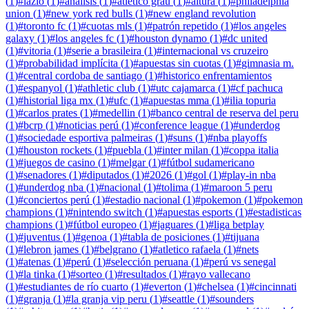
(
1
)
#
lazio
(
1
)
#
analisis
(
1
)
#
atletico grau
(
1
)
#
altura
(
1
)
#
philadelphia
union
(
1
)
#
new york red bulls
(
1
)
#
new england revolution
(
1
)
#
toronto fc
(
1
)
#
cuotas mls
(
1
)
#
patrón repetido
(
1
)
#
los angeles
galaxy
(
1
)
#
los angeles fc
(
1
)
#
houston dynamo
(
1
)
#
dc united
(
1
)
#
vitoria
(
1
)
#
serie a brasileira
(
1
)
#
internacional vs cruzeiro
(
1
)
#
probabilidad implícita
(
1
)
#
apuestas sin cuotas
(
1
)
#
gimnasia m.
(
1
)
#
central cordoba de santiago
(
1
)
#
historico enfrentamientos
(
1
)
#
espanyol
(
1
)
#
athletic club
(
1
)
#
utc cajamarca
(
1
)
#
cf pachuca
(
1
)
#
historial liga mx
(
1
)
#
ufc
(
1
)
#
apuestas mma
(
1
)
#
ilia topuria
(
1
)
#
carlos prates
(
1
)
#
medellin
(
1
)
#
banco central de reserva del peru
(
1
)
#
bcrp
(
1
)
#
noticias perú
(
1
)
#
conference league
(
1
)
#
underdog
(
1
)
#
sociedade esportiva palmeiras
(
1
)
#
suns
(
1
)
#
nba playoffs
(
1
)
#
houston rockets
(
1
)
#
puebla
(
1
)
#
inter milan
(
1
)
#
coppa italia
(
1
)
#
juegos de casino
(
1
)
#
melgar
(
1
)
#
fútbol sudamericano
(
1
)
#
senadores
(
1
)
#
diputados
(
1
)
#
2026
(
1
)
#
gol
(
1
)
#
play-in nba
(
1
)
#
underdog nba
(
1
)
#
nacional
(
1
)
#
tolima
(
1
)
#
maroon 5 peru
(
1
)
#
conciertos perú
(
1
)
#
estadio nacional
(
1
)
#
pokemon
(
1
)
#
pokemon
champions
(
1
)
#
nintendo switch
(
1
)
#
apuestas esports
(
1
)
#
estadisticas
champions
(
1
)
#
fútbol europeo
(
1
)
#
jaguares
(
1
)
#
liga betplay
(
1
)
#
juventus
(
1
)
#
genoa
(
1
)
#
tabla de posiciones
(
1
)
#
tijuana
(
1
)
#
lebron james
(
1
)
#
belgrano
(
1
)
#
atletico rafaela
(
1
)
#
nets
(
1
)
#
atenas
(
1
)
#
perú
(
1
)
#
selección peruana
(
1
)
#
perú vs senegal
(
1
)
#
la tinka
(
1
)
#
sorteo
(
1
)
#
resultados
(
1
)
#
rayo vallecano
(
1
)
#
estudiantes de río cuarto
(
1
)
#
everton
(
1
)
#
chelsea
(
1
)
#
cincinnati
(
1
)
#
granja
(
1
)
#
la granja vip peru
(
1
)
#
seattle
(
1
)
#
sounders