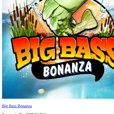
Big Bass Bonanza