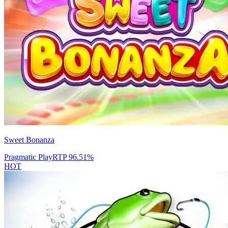
Sweet Bonanza
Pragmatic Play
RTP
96.51
%
HOT