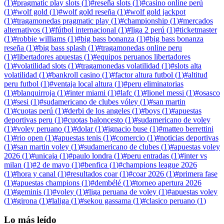
(
1
)
#
pragmatic play slots
(
1
)
#
reseña slots
(
1
)
#
casino online perú
(
1
)
#
wolf gold
(
1
)
#
wolf gold reseña
(
1
)
#
wolf gold jackpot
(
1
)
#
tragamonedas pragmatic play
(
1
)
#
championship
(
1
)
#
mercados
alternativos
(
1
)
#
fútbol internacional
(
1
)
#
liga 2 perú
(
1
)
#
ticketmaster
(
1
)
#
robbie williams
(
1
)
#
big bass bonanza
(
1
)
#
big bass bonanza
reseña
(
1
)
#
big bass splash
(
1
)
#
tragamonedas online peru
(
1
)
#
libertadores apuestas
(
1
)
#
equipos peruanos libertadores
(
1
)
#
volatilidad slots
(
1
)
#
tragamonedas volatilidad
(
1
)
#
slots alta
volatilidad
(
1
)
#
bankroll casino
(
1
)
#
factor altura futbol
(
1
)
#
altitud
peru futbol
(
1
)
#
ventaja local altura
(
1
)
#
peru eliminatorias
(
1
)
#
blanquirroja
(
1
)
#
inter miami
(
1
)
#
lafc
(
1
)
#
lionel messi
(
1
)
#
osasco
(
1
)
#
sesi
(
1
)
#
sudamericano de clubes vóley
(
1
)
#
san martin
(
1
)
#
cuotas perú
(
1
)
#
derbi de los angeles
(
1
)
#
boys
(
1
)
#
apuestas
deportivas peru
(
1
)
#
cuotas baloncesto
(
1
)
#
sudamericano de voley
(
1
)
#
voley peruano
(
1
)
#
dolar
(
1
)
#
ignacio buse
(
1
)
#
matteo berrettini
(
1
)
#
rio open
(
1
)
#
apuestas tenis
(
1
)
#
comercio
(
1
)
#
noticias deportivas
(
1
)
#
san martin voley
(
1
)
#
sudamericano de clubes
(
1
)
#
apuestas voley
2026
(
1
)
#
unicaja
(
1
)
#
paulo londra
(
1
)
#
peru entradas
(
1
)
#
inter vs
milan
(
1
)
#
2 de mayo
(
1
)
#
benfica
(
1
)
#
champions league 2026
(
1
)
#
hora y canal
(
1
)
#
resultados coar
(
1
)
#
coar 2026
(
1
)
#
primera fase
(
1
)
#
apuestas champions
(
1
)
#
dembélé
(
1
)
#
torneo apertura 2026
(
1
)
#
geminis
(
1
)
#
voley
(
1
)
#
liga peruana de voley
(
1
)
#
apuestas voley
(
1
)
#
girona
(
1
)
#
laliga
(
1
)
#
sekou gassama
(
1
)
#
clasico peruano
(
1
)
Lo más leído