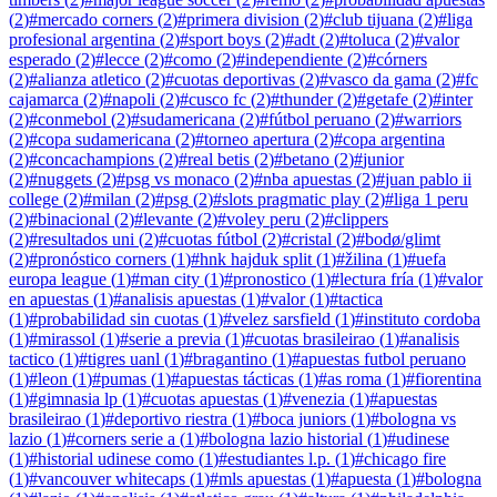
(
2
)
#
mercado corners
(
2
)
#
primera division
(
2
)
#
club tijuana
(
2
)
#
liga
profesional argentina
(
2
)
#
sport boys
(
2
)
#
adt
(
2
)
#
toluca
(
2
)
#
valor
esperado
(
2
)
#
lecce
(
2
)
#
como
(
2
)
#
independiente
(
2
)
#
córners
(
2
)
#
alianza atletico
(
2
)
#
cuotas deportivas
(
2
)
#
vasco da gama
(
2
)
#
fc
cajamarca
(
2
)
#
napoli
(
2
)
#
cusco fc
(
2
)
#
thunder
(
2
)
#
getafe
(
2
)
#
inter
(
2
)
#
conmebol
(
2
)
#
sudamericana
(
2
)
#
fútbol peruano
(
2
)
#
warriors
(
2
)
#
copa sudamericana
(
2
)
#
torneo apertura
(
2
)
#
copa argentina
(
2
)
#
concachampions
(
2
)
#
real betis
(
2
)
#
betano
(
2
)
#
junior
(
2
)
#
nuggets
(
2
)
#
psg vs monaco
(
2
)
#
nba apuestas
(
2
)
#
juan pablo ii
college
(
2
)
#
milan
(
2
)
#
psg
(
2
)
#
slots pragmatic play
(
2
)
#
liga 1 peru
(
2
)
#
binacional
(
2
)
#
levante
(
2
)
#
voley peru
(
2
)
#
clippers
(
2
)
#
resultados uni
(
2
)
#
cuotas fútbol
(
2
)
#
cristal
(
2
)
#
bodø/glimt
(
2
)
#
pronóstico corners
(
1
)
#
hnk hajduk split
(
1
)
#
žilina
(
1
)
#
uefa
europa league
(
1
)
#
man city
(
1
)
#
pronostico
(
1
)
#
lectura fría
(
1
)
#
valor
en apuestas
(
1
)
#
analisis apuestas
(
1
)
#
valor
(
1
)
#
tactica
(
1
)
#
probabilidad sin cuotas
(
1
)
#
velez sarsfield
(
1
)
#
instituto cordoba
(
1
)
#
mirassol
(
1
)
#
serie a previa
(
1
)
#
cuotas brasileirao
(
1
)
#
analisis
tactico
(
1
)
#
tigres uanl
(
1
)
#
bragantino
(
1
)
#
apuestas futbol peruano
(
1
)
#
leon
(
1
)
#
pumas
(
1
)
#
apuestas tácticas
(
1
)
#
as roma
(
1
)
#
fiorentina
(
1
)
#
gimnasia lp
(
1
)
#
cuotas apuestas
(
1
)
#
venezia
(
1
)
#
apuestas
brasileirao
(
1
)
#
deportivo riestra
(
1
)
#
boca juniors
(
1
)
#
bologna vs
lazio
(
1
)
#
corners serie a
(
1
)
#
bologna lazio historial
(
1
)
#
udinese
(
1
)
#
historial udinese como
(
1
)
#
estudiantes l.p.
(
1
)
#
chicago fire
(
1
)
#
vancouver whitecaps
(
1
)
#
mls apuestas
(
1
)
#
apuesta
(
1
)
#
bologna