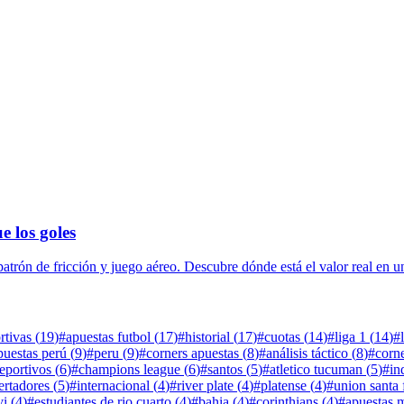
e los goles
 patrón de fricción y juego aéreo. Descubre dónde está el valor real en u
rtivas
(
19
)
#
apuestas futbol
(
17
)
#
historial
(
17
)
#
cuotas
(
14
)
#
liga 1
(
14
)
#
puestas perú
(
9
)
#
peru
(
9
)
#
corners apuestas
(
8
)
#
análisis táctico
(
8
)
#
corn
eportivos
(
6
)
#
champions league
(
6
)
#
santos
(
5
)
#
atletico tucuman
(
5
)
#
in
ertadores
(
5
)
#
internacional
(
4
)
#
river plate
(
4
)
#
platense
(
4
)
#
union santa 
vi
(
4
)
#
estudiantes de rio cuarto
(
4
)
#
bahia
(
4
)
#
corinthians
(
4
)
#
apuestas 