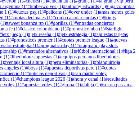
#
everton
(
1
)
#
chelsea
(
1
)
#
cincinnati
(
1
)
#
granja
(
1
)
#
la granja vip peru
a argentina
(
1
)
#
timberwolves
(
1
)
#
anthony edwards
(
1
)
#
liga colombia
ue 1
(
1
)
#
cuotas psg
(
1
)
#
pelicans
(
1
)
#
over under
(
1
)
#
mas menos goles
ed
(
1
)
#
cuotas decimales
(
1
)
#
como calcular cuotas
(
1
)
#
kings
(
1
)
#
sweet bonanza rtp
(
1
)
#
gorillaz
(
1
)
#
entradas conciertos
anta fe
(
1
)
#
clasico colombiano
(
1
)
#
pronostico nba
(
1
)
#
starlight
#
jetx juego
(
1
)
#
jetx reseña
(
1
)
#
jetx estrategia
(
1
)
#
apuestas tarjetas
tas
(
1
)
#
pronosticos premier
(
1
)
#
cuotas premier league
(
1
)
#
nuevas
aviator estrategia
(
1
)
#
pragmatic play
(
1
)
#
pragmatic play slots
pionship
(
1
)
#
mercados alternativos
(
1
)
#
fútbol internacional
(
1
)
#
liga 2
ru
(
1
)
#
libertadores apuestas
(
1
)
#
equipos peruanos libertadores
1
)
#
ventaja local altura
(
1
)
#
peru eliminatorias
(
1
)
#
blanquirroja
os angeles
(
1
)
#
boys
(
1
)
#
apuestas deportivas peru
(
1
)
#
cuotas
#
comercio
(
1
)
#
noticias deportivas
(
1
)
#
san martin voley
nfica
(
1
)
#
champions league 2026
(
1
)
#
hora y canal
(
1
)
#
resultados
de voley
(
1
)
#
apuestas voley
(
1
)
#
girona
(
1
)
#
laliga
(
1
)
#
sekou gassama