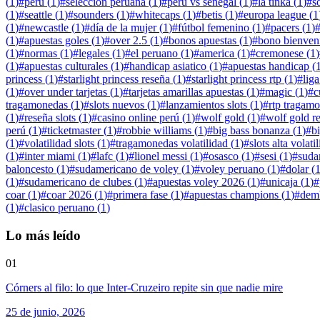
(
1
)
#
perú
(
1
)
#
selección peruana
(
1
)
#
perú vs senegal
(
1
)
#
la tinka
(
1
)
#
s
(
1
)
#
seattle
(
1
)
#
sounders
(
1
)
#
whitecaps
(
1
)
#
betis
(
1
)
#
europa league
(
1
(
1
)
#
newcastle
(
1
)
#
día de la mujer
(
1
)
#
fútbol femenino
(
1
)
#
pacers
(
1
)
(
1
)
#
apuestas goles
(
1
)
#
over 2.5
(
1
)
#
bonos apuestas
(
1
)
#
bono bienven
(
1
)
#
normas
(
1
)
#
legales
(
1
)
#
el peruano
(
1
)
#
america
(
1
)
#
cremonese
(
1
)
(
1
)
#
apuestas culturales
(
1
)
#
handicap asiatico
(
1
)
#
apuestas handicap
(
princess
(
1
)
#
starlight princess reseña
(
1
)
#
starlight princess rtp
(
1
)
#
lig
(
1
)
#
over under tarjetas
(
1
)
#
tarjetas amarillas apuestas
(
1
)
#
magic
(
1
)
#
c
tragamonedas
(
1
)
#
slots nuevos
(
1
)
#
lanzamientos slots
(
1
)
#
rtp tragam
(
1
)
#
reseña slots
(
1
)
#
casino online perú
(
1
)
#
wolf gold
(
1
)
#
wolf gold r
perú
(
1
)
#
ticketmaster
(
1
)
#
robbie williams
(
1
)
#
big bass bonanza
(
1
)
#
b
(
1
)
#
volatilidad slots
(
1
)
#
tragamonedas volatilidad
(
1
)
#
slots alta volati
(
1
)
#
inter miami
(
1
)
#
lafc
(
1
)
#
lionel messi
(
1
)
#
osasco
(
1
)
#
sesi
(
1
)
#
suda
baloncesto
(
1
)
#
sudamericano de voley
(
1
)
#
voley peruano
(
1
)
#
dolar
(
(
1
)
#
sudamericano de clubes
(
1
)
#
apuestas voley 2026
(
1
)
#
unicaja
(
1
)
#
coar
(
1
)
#
coar 2026
(
1
)
#
primera fase
(
1
)
#
apuestas champions
(
1
)
#
dem
(
1
)
#
clasico peruano
(
1
)
Lo más leído
01
Córners al filo: lo que Inter-Cruzeiro repite sin que nadie mire
25 de junio, 2026