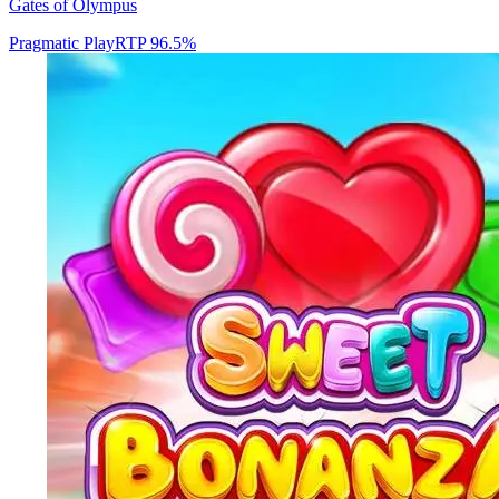
Gates of Olympus
Pragmatic Play
RTP
96.5
%