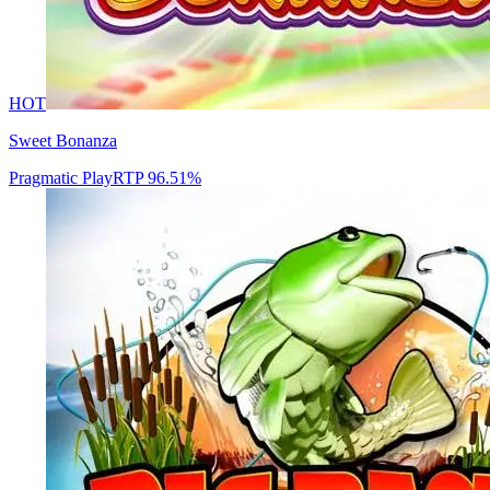
HOT
Sweet Bonanza
Pragmatic Play
RTP
96.51
%