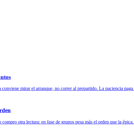
nutos
onviene mirar el arranque, no correr al prepartido. La paciencia paga
orden
 compro otra lectura: en fase de grupos pesa más el orden que la épica.