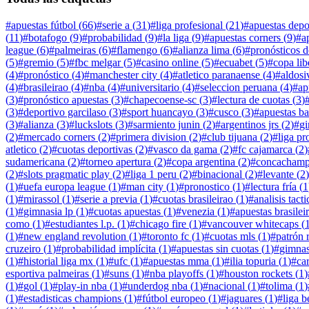
#
apuestas fútbol
(
66
)
#
serie a
(
31
)
#
liga profesional
(
21
)
#
apuestas depo
(
11
)
#
botafogo
(
9
)
#
probabilidad
(
9
)
#
la liga
(
9
)
#
apuestas corners
(
9
)
#
a
league
(
6
)
#
palmeiras
(
6
)
#
flamengo
(
6
)
#
alianza lima
(
6
)
#
pronósticos d
(
5
)
#
gremio
(
5
)
#
fbc melgar
(
5
)
#
casino online
(
5
)
#
ecuabet
(
5
)
#
copa lib
(
4
)
#
pronóstico
(
4
)
#
manchester city
(
4
)
#
atletico paranaense
(
4
)
#
aldosi
(
4
)
#
brasileirao
(
4
)
#
nba
(
4
)
#
universitario
(
4
)
#
seleccion peruana
(
4
)
#
ap
(
3
)
#
pronóstico apuestas
(
3
)
#
chapecoense-sc
(
3
)
#
lectura de cuotas
(
3
)
(
3
)
#
deportivo garcilaso
(
3
)
#
sport huancayo
(
3
)
#
cusco
(
3
)
#
apuestas ba
(
3
)
#
alianza
(
3
)
#
luckslots
(
3
)
#
sarmiento junin
(
2
)
#
argentinos jrs
(
2
)
#
gi
(
2
)
#
mercado corners
(
2
)
#
primera division
(
2
)
#
club tijuana
(
2
)
#
liga pr
atletico
(
2
)
#
cuotas deportivas
(
2
)
#
vasco da gama
(
2
)
#
fc cajamarca
(
2
)
sudamericana
(
2
)
#
torneo apertura
(
2
)
#
copa argentina
(
2
)
#
concachamp
(
2
)
#
slots pragmatic play
(
2
)
#
liga 1 peru
(
2
)
#
binacional
(
2
)
#
levante
(
2
)
(
1
)
#
uefa europa league
(
1
)
#
man city
(
1
)
#
pronostico
(
1
)
#
lectura fría
(
1
(
1
)
#
mirassol
(
1
)
#
serie a previa
(
1
)
#
cuotas brasileirao
(
1
)
#
analisis tacti
(
1
)
#
gimnasia lp
(
1
)
#
cuotas apuestas
(
1
)
#
venezia
(
1
)
#
apuestas brasilei
como
(
1
)
#
estudiantes l.p.
(
1
)
#
chicago fire
(
1
)
#
vancouver whitecaps
(
(
1
)
#
new england revolution
(
1
)
#
toronto fc
(
1
)
#
cuotas mls
(
1
)
#
patrón 
cruzeiro
(
1
)
#
probabilidad implícita
(
1
)
#
apuestas sin cuotas
(
1
)
#
gimnas
(
1
)
#
historial liga mx
(
1
)
#
ufc
(
1
)
#
apuestas mma
(
1
)
#
ilia topuria
(
1
)
#
car
esportiva palmeiras
(
1
)
#
suns
(
1
)
#
nba playoffs
(
1
)
#
houston rockets
(
1
)
(
1
)
#
gol
(
1
)
#
play-in nba
(
1
)
#
underdog nba
(
1
)
#
nacional
(
1
)
#
tolima
(
1
)
(
1
)
#
estadisticas champions
(
1
)
#
fútbol europeo
(
1
)
#
jaguares
(
1
)
#
liga b