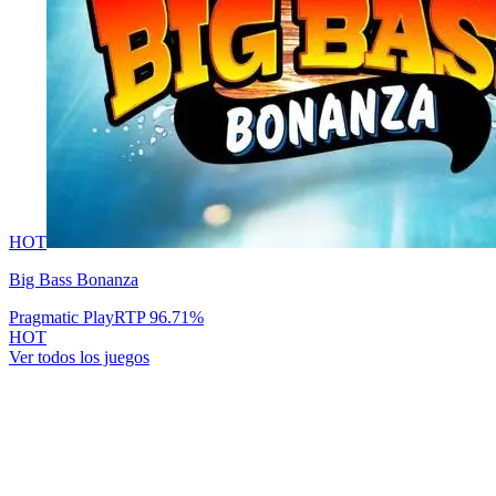
HOT
Big Bass Bonanza
Pragmatic Play
RTP
96.71
%
HOT
Ver todos los juegos