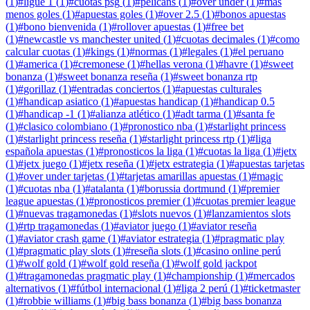
(
1
)
#
ligue 1
(
1
)
#
cuotas psg
(
1
)
#
pelicans
(
1
)
#
over under
(
1
)
#
mas
menos goles
(
1
)
#
apuestas goles
(
1
)
#
over 2.5
(
1
)
#
bonos apuestas
(
1
)
#
bono bienvenida
(
1
)
#
rollover apuestas
(
1
)
#
free bet
(
1
)
#
newcastle vs manchester united
(
1
)
#
cuotas decimales
(
1
)
#
como
calcular cuotas
(
1
)
#
kings
(
1
)
#
normas
(
1
)
#
legales
(
1
)
#
el peruano
(
1
)
#
america
(
1
)
#
cremonese
(
1
)
#
hellas verona
(
1
)
#
havre
(
1
)
#
sweet
bonanza
(
1
)
#
sweet bonanza reseña
(
1
)
#
sweet bonanza rtp
(
1
)
#
gorillaz
(
1
)
#
entradas conciertos
(
1
)
#
apuestas culturales
(
1
)
#
handicap asiatico
(
1
)
#
apuestas handicap
(
1
)
#
handicap 0.5
(
1
)
#
handicap -1
(
1
)
#
alianza atlético
(
1
)
#
adt tarma
(
1
)
#
santa fe
(
1
)
#
clasico colombiano
(
1
)
#
pronostico nba
(
1
)
#
starlight princess
(
1
)
#
starlight princess reseña
(
1
)
#
starlight princess rtp
(
1
)
#
liga
española apuestas
(
1
)
#
pronosticos la liga
(
1
)
#
cuotas la liga
(
1
)
#
jetx
(
1
)
#
jetx juego
(
1
)
#
jetx reseña
(
1
)
#
jetx estrategia
(
1
)
#
apuestas tarjetas
(
1
)
#
over under tarjetas
(
1
)
#
tarjetas amarillas apuestas
(
1
)
#
magic
(
1
)
#
cuotas nba
(
1
)
#
atalanta
(
1
)
#
borussia dortmund
(
1
)
#
premier
league apuestas
(
1
)
#
pronosticos premier
(
1
)
#
cuotas premier league
(
1
)
#
nuevas tragamonedas
(
1
)
#
slots nuevos
(
1
)
#
lanzamientos slots
(
1
)
#
rtp tragamonedas
(
1
)
#
aviator juego
(
1
)
#
aviator reseña
(
1
)
#
aviator crash game
(
1
)
#
aviator estrategia
(
1
)
#
pragmatic play
(
1
)
#
pragmatic play slots
(
1
)
#
reseña slots
(
1
)
#
casino online perú
(
1
)
#
wolf gold
(
1
)
#
wolf gold reseña
(
1
)
#
wolf gold jackpot
(
1
)
#
tragamonedas pragmatic play
(
1
)
#
championship
(
1
)
#
mercados
alternativos
(
1
)
#
fútbol internacional
(
1
)
#
liga 2 perú
(
1
)
#
ticketmaster
(
1
)
#
robbie williams
(
1
)
#
big bass bonanza
(
1
)
#
big bass bonanza