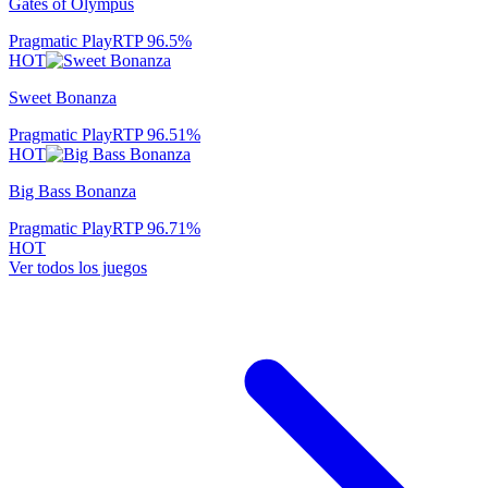
Gates of Olympus
Pragmatic Play
RTP
96.5
%
HOT
Sweet Bonanza
Pragmatic Play
RTP
96.51
%
HOT
Big Bass Bonanza
Pragmatic Play
RTP
96.71
%
HOT
Ver todos los juegos