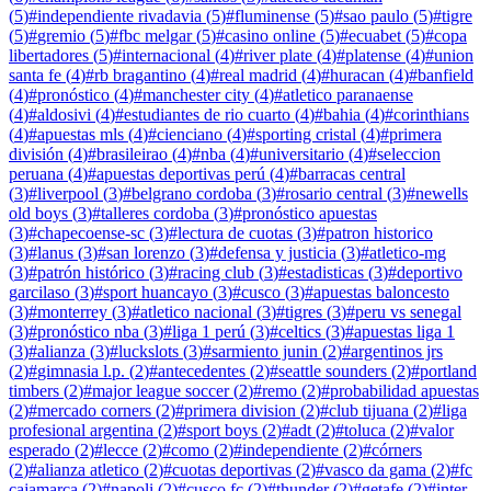
(
5
)
#
independiente rivadavia
(
5
)
#
fluminense
(
5
)
#
sao paulo
(
5
)
#
tigre
(
5
)
#
gremio
(
5
)
#
fbc melgar
(
5
)
#
casino online
(
5
)
#
ecuabet
(
5
)
#
copa
libertadores
(
5
)
#
internacional
(
4
)
#
river plate
(
4
)
#
platense
(
4
)
#
union
santa fe
(
4
)
#
rb bragantino
(
4
)
#
real madrid
(
4
)
#
huracan
(
4
)
#
banfield
(
4
)
#
pronóstico
(
4
)
#
manchester city
(
4
)
#
atletico paranaense
(
4
)
#
aldosivi
(
4
)
#
estudiantes de rio cuarto
(
4
)
#
bahia
(
4
)
#
corinthians
(
4
)
#
apuestas mls
(
4
)
#
cienciano
(
4
)
#
sporting cristal
(
4
)
#
primera
división
(
4
)
#
brasileirao
(
4
)
#
nba
(
4
)
#
universitario
(
4
)
#
seleccion
peruana
(
4
)
#
apuestas deportivas perú
(
4
)
#
barracas central
(
3
)
#
liverpool
(
3
)
#
belgrano cordoba
(
3
)
#
rosario central
(
3
)
#
newells
old boys
(
3
)
#
talleres cordoba
(
3
)
#
pronóstico apuestas
(
3
)
#
chapecoense-sc
(
3
)
#
lectura de cuotas
(
3
)
#
patron historico
(
3
)
#
lanus
(
3
)
#
san lorenzo
(
3
)
#
defensa y justicia
(
3
)
#
atletico-mg
(
3
)
#
patrón histórico
(
3
)
#
racing club
(
3
)
#
estadisticas
(
3
)
#
deportivo
garcilaso
(
3
)
#
sport huancayo
(
3
)
#
cusco
(
3
)
#
apuestas baloncesto
(
3
)
#
monterrey
(
3
)
#
atletico nacional
(
3
)
#
tigres
(
3
)
#
peru vs senegal
(
3
)
#
pronóstico nba
(
3
)
#
liga 1 perú
(
3
)
#
celtics
(
3
)
#
apuestas liga 1
(
3
)
#
alianza
(
3
)
#
luckslots
(
3
)
#
sarmiento junin
(
2
)
#
argentinos jrs
(
2
)
#
gimnasia l.p.
(
2
)
#
antecedentes
(
2
)
#
seattle sounders
(
2
)
#
portland
timbers
(
2
)
#
major league soccer
(
2
)
#
remo
(
2
)
#
probabilidad apuestas
(
2
)
#
mercado corners
(
2
)
#
primera division
(
2
)
#
club tijuana
(
2
)
#
liga
profesional argentina
(
2
)
#
sport boys
(
2
)
#
adt
(
2
)
#
toluca
(
2
)
#
valor
esperado
(
2
)
#
lecce
(
2
)
#
como
(
2
)
#
independiente
(
2
)
#
córners
(
2
)
#
alianza atletico
(
2
)
#
cuotas deportivas
(
2
)
#
vasco da gama
(
2
)
#
fc
cajamarca
(
2
)
#
napoli
(
2
)
#
cusco fc
(
2
)
#
thunder
(
2
)
#
getafe
(
2
)
#
inter