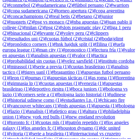
(
2
)
#
conmebol
(
2
)
#
sudamericana
(
2
)
#
fútbol peruano
(
2
)
#
warriors
(
2
)
#
copa sudamericana
(
2
)
#
torneo apertura
(
2
)
#
copa argentina
(
2
)
#
concachampions
(
2
)
#
real betis
(
2
)
#
betano
(
2
)
#
junior
(
2
)
#
nuggets
(
2
)
#
psg vs monaco
(
2
)
#
nba apuestas
(
2
)
#
juan pablo ii
college
(
2
)
#
milan
(
2
)
#
psg
(
2
)
#
slots pragmatic play
(
2
)
#
liga 1 peru
(
2
)
#
binacional
(
2
)
#
levante
(
2
)
#
voley peru
(
2
)
#
clippers
(
2
)
#
resultados uni
(
2
)
#
cuotas fútbol
(
2
)
#
cristal
(
2
)
#
bodø/glimt
(
2
)
#
pronóstico corners
(
1
)
#
hnk hajduk split
(
1
)
#
žilina
(
1
)
#
uefa
europa league
(
1
)
#
man city
(
1
)
#
pronostico
(
1
)
#
lectura fría
(
1
)
#
valor
en apuestas
(
1
)
#
analisis apuestas
(
1
)
#
valor
(
1
)
#
tactica
(
1
)
#
probabilidad sin cuotas
(
1
)
#
velez sarsfield
(
1
)
#
instituto cordoba
(
1
)
#
mirassol
(
1
)
#
serie a previa
(
1
)
#
cuotas brasileirao
(
1
)
#
analisis
tactico
(
1
)
#
tigres uanl
(
1
)
#
bragantino
(
1
)
#
apuestas futbol peruano
(
1
)
#
leon
(
1
)
#
pumas
(
1
)
#
apuestas tácticas
(
1
)
#
as roma
(
1
)
#
fiorentina
(
1
)
#
gimnasia lp
(
1
)
#
cuotas apuestas
(
1
)
#
venezia
(
1
)
#
apuestas
brasileirao
(
1
)
#
deportivo riestra
(
1
)
#
boca juniors
(
1
)
#
bologna vs
lazio
(
1
)
#
corners serie a
(
1
)
#
bologna lazio historial
(
1
)
#
udinese
(
1
)
#
historial udinese como
(
1
)
#
estudiantes l.p.
(
1
)
#
chicago fire
(
1
)
#
vancouver whitecaps
(
1
)
#
mls apuestas
(
1
)
#
apuesta
(
1
)
#
bologna
(
1
)
#
lazio
(
1
)
#
analisis
(
1
)
#
atletico grau
(
1
)
#
altura
(
1
)
#
philadelphia
union
(
1
)
#
new york red bulls
(
1
)
#
new england revolution
(
1
)
#
toronto fc
(
1
)
#
cuotas mls
(
1
)
#
patrón repetido
(
1
)
#
los angeles
galaxy
(
1
)
#
los angeles fc
(
1
)
#
houston dynamo
(
1
)
#
dc united
(
1
)
#
vitoria
(
1
)
#
serie a brasileira
(
1
)
#
internacional vs cruzeiro