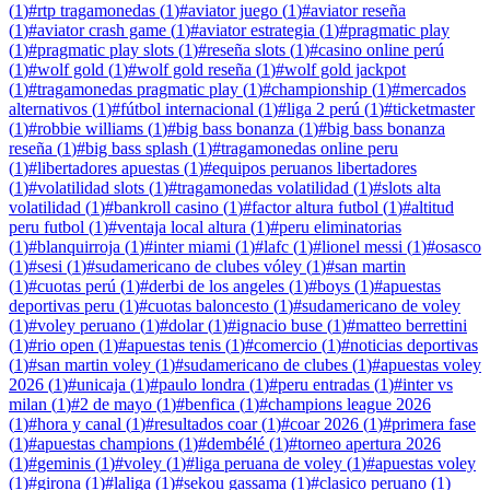
(
1
)
#
rtp tragamonedas
(
1
)
#
aviator juego
(
1
)
#
aviator reseña
(
1
)
#
aviator crash game
(
1
)
#
aviator estrategia
(
1
)
#
pragmatic play
(
1
)
#
pragmatic play slots
(
1
)
#
reseña slots
(
1
)
#
casino online perú
(
1
)
#
wolf gold
(
1
)
#
wolf gold reseña
(
1
)
#
wolf gold jackpot
(
1
)
#
tragamonedas pragmatic play
(
1
)
#
championship
(
1
)
#
mercados
alternativos
(
1
)
#
fútbol internacional
(
1
)
#
liga 2 perú
(
1
)
#
ticketmaster
(
1
)
#
robbie williams
(
1
)
#
big bass bonanza
(
1
)
#
big bass bonanza
reseña
(
1
)
#
big bass splash
(
1
)
#
tragamonedas online peru
(
1
)
#
libertadores apuestas
(
1
)
#
equipos peruanos libertadores
(
1
)
#
volatilidad slots
(
1
)
#
tragamonedas volatilidad
(
1
)
#
slots alta
volatilidad
(
1
)
#
bankroll casino
(
1
)
#
factor altura futbol
(
1
)
#
altitud
peru futbol
(
1
)
#
ventaja local altura
(
1
)
#
peru eliminatorias
(
1
)
#
blanquirroja
(
1
)
#
inter miami
(
1
)
#
lafc
(
1
)
#
lionel messi
(
1
)
#
osasco
(
1
)
#
sesi
(
1
)
#
sudamericano de clubes vóley
(
1
)
#
san martin
(
1
)
#
cuotas perú
(
1
)
#
derbi de los angeles
(
1
)
#
boys
(
1
)
#
apuestas
deportivas peru
(
1
)
#
cuotas baloncesto
(
1
)
#
sudamericano de voley
(
1
)
#
voley peruano
(
1
)
#
dolar
(
1
)
#
ignacio buse
(
1
)
#
matteo berrettini
(
1
)
#
rio open
(
1
)
#
apuestas tenis
(
1
)
#
comercio
(
1
)
#
noticias deportivas
(
1
)
#
san martin voley
(
1
)
#
sudamericano de clubes
(
1
)
#
apuestas voley
2026
(
1
)
#
unicaja
(
1
)
#
paulo londra
(
1
)
#
peru entradas
(
1
)
#
inter vs
milan
(
1
)
#
2 de mayo
(
1
)
#
benfica
(
1
)
#
champions league 2026
(
1
)
#
hora y canal
(
1
)
#
resultados coar
(
1
)
#
coar 2026
(
1
)
#
primera fase
(
1
)
#
apuestas champions
(
1
)
#
dembélé
(
1
)
#
torneo apertura 2026
(
1
)
#
geminis
(
1
)
#
voley
(
1
)
#
liga peruana de voley
(
1
)
#
apuestas voley
(
1
)
#
girona
(
1
)
#
laliga
(
1
)
#
sekou gassama
(
1
)
#
clasico peruano
(
1
)