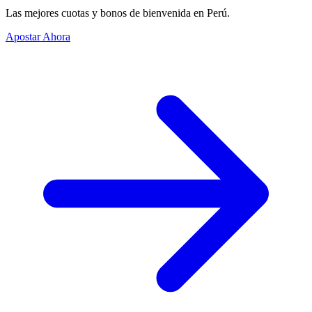
Las mejores cuotas y bonos de bienvenida en Perú.
Apostar Ahora