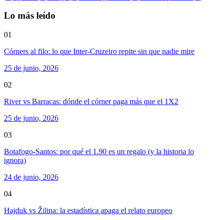
Lo más leído
01
Córners al filo: lo que Inter-Cruzeiro repite sin que nadie mire
25 de junio, 2026
02
River vs Barracas: dónde el córner paga más que el 1X2
25 de junio, 2026
03
Botafogo-Santos: por qué el 1.90 es un regalo (y la historia lo
ignora)
24 de junio, 2026
04
Hajduk vs Žilina: la estadística apaga el relato europeo