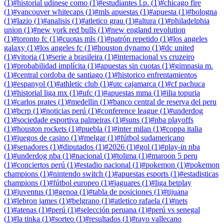
(
1
)
#
historial udinese como
(
1
)
#
estudiantes l.p.
(
1
)
#
chicago fire
(
1
)
#
vancouver whitecaps
(
1
)
#
mls apuestas
(
1
)
#
apuesta
(
1
)
#
bologna
(
1
)
#
lazio
(
1
)
#
analisis
(
1
)
#
atletico grau
(
1
)
#
altura
(
1
)
#
philadelphia
union
(
1
)
#
new york red bulls
(
1
)
#
new england revolution
(
1
)
#
toronto fc
(
1
)
#
cuotas mls
(
1
)
#
patrón repetido
(
1
)
#
los angeles
galaxy
(
1
)
#
los angeles fc
(
1
)
#
houston dynamo
(
1
)
#
dc united
(
1
)
#
vitoria
(
1
)
#
serie a brasileira
(
1
)
#
internacional vs cruzeiro
(
1
)
#
probabilidad implícita
(
1
)
#
apuestas sin cuotas
(
1
)
#
gimnasia m.
(
1
)
#
central cordoba de santiago
(
1
)
#
historico enfrentamientos
(
1
)
#
espanyol
(
1
)
#
athletic club
(
1
)
#
utc cajamarca
(
1
)
#
cf pachuca
(
1
)
#
historial liga mx
(
1
)
#
ufc
(
1
)
#
apuestas mma
(
1
)
#
ilia topuria
(
1
)
#
carlos prates
(
1
)
#
medellin
(
1
)
#
banco central de reserva del peru
(
1
)
#
bcrp
(
1
)
#
noticias perú
(
1
)
#
conference league
(
1
)
#
underdog
(
1
)
#
sociedade esportiva palmeiras
(
1
)
#
suns
(
1
)
#
nba playoffs
(
1
)
#
houston rockets
(
1
)
#
puebla
(
1
)
#
inter milan
(
1
)
#
coppa italia
(
1
)
#
juegos de casino
(
1
)
#
melgar
(
1
)
#
fútbol sudamericano
(
1
)
#
senadores
(
1
)
#
diputados
(
1
)
#
2026
(
1
)
#
gol
(
1
)
#
play-in nba
(
1
)
#
underdog nba
(
1
)
#
nacional
(
1
)
#
tolima
(
1
)
#
maroon 5 peru
(
1
)
#
conciertos perú
(
1
)
#
estadio nacional
(
1
)
#
pokemon
(
1
)
#
pokemon
champions
(
1
)
#
nintendo switch
(
1
)
#
apuestas esports
(
1
)
#
estadisticas
champions
(
1
)
#
fútbol europeo
(
1
)
#
jaguares
(
1
)
#
liga betplay
(
1
)
#
juventus
(
1
)
#
genoa
(
1
)
#
tabla de posiciones
(
1
)
#
tijuana
(
1
)
#
lebron james
(
1
)
#
belgrano
(
1
)
#
atletico rafaela
(
1
)
#
nets
(
1
)
#
atenas
(
1
)
#
perú
(
1
)
#
selección peruana
(
1
)
#
perú vs senegal
(
1
)
#
la tinka
(
1
)
#
sorteo
(
1
)
#
resultados
(
1
)
#
rayo vallecano