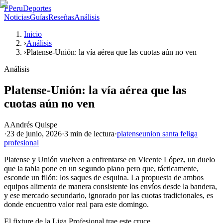
P
PeruDeportes
Noticias
Guías
Reseñas
Análisis
Inicio
›
Análisis
›
Platense-Unión: la vía aérea que las cuotas aún no ven
Análisis
Platense-Unión: la vía aérea que las
cuotas aún no ven
A
Andrés Quispe
·
23 de junio, 2026
·
3 min
de lectura
·
platense
union santa fe
liga
profesional
Platense y Unión vuelven a enfrentarse en Vicente López, un duelo
que la tabla pone en un segundo plano pero que, tácticamente,
esconde un filón: los saques de esquina. La propuesta de ambos
equipos alimenta de manera consistente los envíos desde la bandera,
y ese mercado secundario, ignorado por las cuotas tradicionales, es
donde encuentro valor real para este domingo.
El fixture de la Liga Profesional trae este cruce