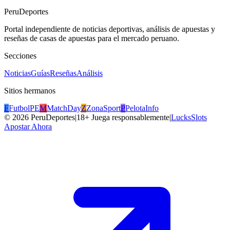
PeruDeportes
Portal independiente de noticias deportivas, análisis de apuestas y
reseñas de casas de apuestas para el mercado peruano.
Secciones
Noticias
Guías
Reseñas
Análisis
Sitios hermanos
F
FutbolPE
M
MatchDay
Z
ZonaSport
P
PelotaInfo
©
2026
PeruDeportes
|
18+ Juega responsablemente
|
LucksSlots
Apostar Ahora