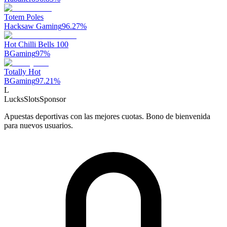
Totem Poles
Hacksaw Gaming
96.27
%
Hot Chilli Bells 100
BGaming
97
%
Totally Hot
BGaming
97.21
%
L
LucksSlots
Sponsor
Apuestas deportivas con las mejores cuotas. Bono de bienvenida
para nuevos usuarios.