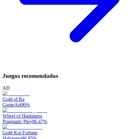
Juegos recomendados
AD
Gold of Ra
GameArt
96
%
Wheel of Happiness
Pragmatic Play
96.47
%
Gold Koi Fortune
Habanero
96.85
%