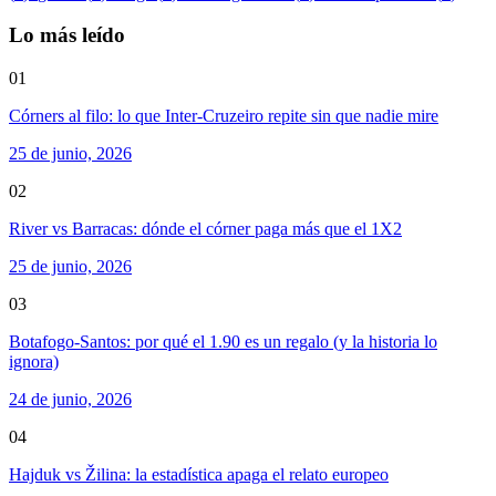
Lo más leído
01
Córners al filo: lo que Inter-Cruzeiro repite sin que nadie mire
25 de junio, 2026
02
River vs Barracas: dónde el córner paga más que el 1X2
25 de junio, 2026
03
Botafogo-Santos: por qué el 1.90 es un regalo (y la historia lo
ignora)
24 de junio, 2026
04
Hajduk vs Žilina: la estadística apaga el relato europeo