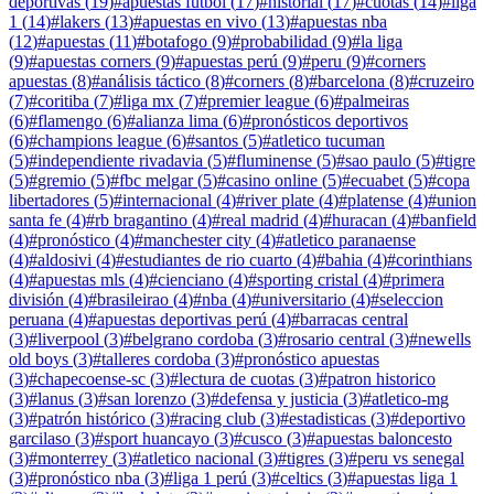
deportivas
(
19
)
#
apuestas futbol
(
17
)
#
historial
(
17
)
#
cuotas
(
14
)
#
liga
1
(
14
)
#
lakers
(
13
)
#
apuestas en vivo
(
13
)
#
apuestas nba
(
12
)
#
apuestas
(
11
)
#
botafogo
(
9
)
#
probabilidad
(
9
)
#
la liga
(
9
)
#
apuestas corners
(
9
)
#
apuestas perú
(
9
)
#
peru
(
9
)
#
corners
apuestas
(
8
)
#
análisis táctico
(
8
)
#
corners
(
8
)
#
barcelona
(
8
)
#
cruzeiro
(
7
)
#
coritiba
(
7
)
#
liga mx
(
7
)
#
premier league
(
6
)
#
palmeiras
(
6
)
#
flamengo
(
6
)
#
alianza lima
(
6
)
#
pronósticos deportivos
(
6
)
#
champions league
(
6
)
#
santos
(
5
)
#
atletico tucuman
(
5
)
#
independiente rivadavia
(
5
)
#
fluminense
(
5
)
#
sao paulo
(
5
)
#
tigre
(
5
)
#
gremio
(
5
)
#
fbc melgar
(
5
)
#
casino online
(
5
)
#
ecuabet
(
5
)
#
copa
libertadores
(
5
)
#
internacional
(
4
)
#
river plate
(
4
)
#
platense
(
4
)
#
union
santa fe
(
4
)
#
rb bragantino
(
4
)
#
real madrid
(
4
)
#
huracan
(
4
)
#
banfield
(
4
)
#
pronóstico
(
4
)
#
manchester city
(
4
)
#
atletico paranaense
(
4
)
#
aldosivi
(
4
)
#
estudiantes de rio cuarto
(
4
)
#
bahia
(
4
)
#
corinthians
(
4
)
#
apuestas mls
(
4
)
#
cienciano
(
4
)
#
sporting cristal
(
4
)
#
primera
división
(
4
)
#
brasileirao
(
4
)
#
nba
(
4
)
#
universitario
(
4
)
#
seleccion
peruana
(
4
)
#
apuestas deportivas perú
(
4
)
#
barracas central
(
3
)
#
liverpool
(
3
)
#
belgrano cordoba
(
3
)
#
rosario central
(
3
)
#
newells
old boys
(
3
)
#
talleres cordoba
(
3
)
#
pronóstico apuestas
(
3
)
#
chapecoense-sc
(
3
)
#
lectura de cuotas
(
3
)
#
patron historico
(
3
)
#
lanus
(
3
)
#
san lorenzo
(
3
)
#
defensa y justicia
(
3
)
#
atletico-mg
(
3
)
#
patrón histórico
(
3
)
#
racing club
(
3
)
#
estadisticas
(
3
)
#
deportivo
garcilaso
(
3
)
#
sport huancayo
(
3
)
#
cusco
(
3
)
#
apuestas baloncesto
(
3
)
#
monterrey
(
3
)
#
atletico nacional
(
3
)
#
tigres
(
3
)
#
peru vs senegal
(
3
)
#
pronóstico nba
(
3
)
#
liga 1 perú
(
3
)
#
celtics
(
3
)
#
apuestas liga 1