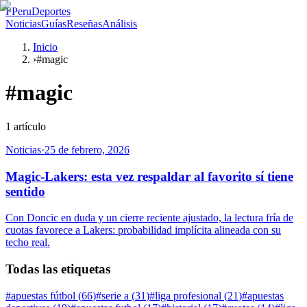
P
PeruDeportes
Noticias
Guías
Reseñas
Análisis
Inicio
›
#magic
#
magic
1
artículo
Noticias
·
25 de febrero, 2026
Magic-Lakers: esta vez respaldar al favorito sí tiene
sentido
Con Doncic en duda y un cierre reciente ajustado, la lectura fría de
cuotas favorece a Lakers: probabilidad implícita alineada con su
techo real.
Todas las etiquetas
#
apuestas fútbol
(
66
)
#
serie a
(
31
)
#
liga profesional
(
21
)
#
apuestas