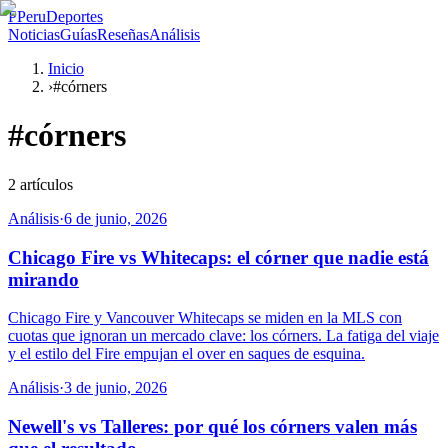
P
PeruDeportes
Noticias
Guías
Reseñas
Análisis
Inicio
›
#córners
#
córners
2
artículos
Análisis
·
6 de junio, 2026
Chicago Fire vs Whitecaps: el córner que nadie está
mirando
Chicago Fire y Vancouver Whitecaps se miden en la MLS con
cuotas que ignoran un mercado clave: los córners. La fatiga del viaje
y el estilo del Fire empujan el over en saques de esquina.
Análisis
·
3 de junio, 2026
Newell's vs Talleres: por qué los córners valen más