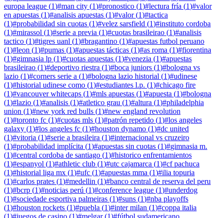
europa league
(
1
)
#
man city
(
1
)
#
pronostico
(
1
)
#
lectura fría
(
1
)
#
valor
en apuestas
(
1
)
#
analisis apuestas
(
1
)
#
valor
(
1
)
#
tactica
(
1
)
#
probabilidad sin cuotas
(
1
)
#
velez sarsfield
(
1
)
#
instituto cordoba
(
1
)
#
mirassol
(
1
)
#
serie a previa
(
1
)
#
cuotas brasileirao
(
1
)
#
analisis
tactico
(
1
)
#
tigres uanl
(
1
)
#
bragantino
(
1
)
#
apuestas futbol peruano
(
1
)
#
leon
(
1
)
#
pumas
(
1
)
#
apuestas tácticas
(
1
)
#
as roma
(
1
)
#
fiorentina
(
1
)
#
gimnasia lp
(
1
)
#
cuotas apuestas
(
1
)
#
venezia
(
1
)
#
apuestas
brasileirao
(
1
)
#
deportivo riestra
(
1
)
#
boca juniors
(
1
)
#
bologna vs
lazio
(
1
)
#
corners serie a
(
1
)
#
bologna lazio historial
(
1
)
#
udinese
(
1
)
#
historial udinese como
(
1
)
#
estudiantes l.p.
(
1
)
#
chicago fire
(
1
)
#
vancouver whitecaps
(
1
)
#
mls apuestas
(
1
)
#
apuesta
(
1
)
#
bologna
(
1
)
#
lazio
(
1
)
#
analisis
(
1
)
#
atletico grau
(
1
)
#
altura
(
1
)
#
philadelphia
union
(
1
)
#
new york red bulls
(
1
)
#
new england revolution
(
1
)
#
toronto fc
(
1
)
#
cuotas mls
(
1
)
#
patrón repetido
(
1
)
#
los angeles
galaxy
(
1
)
#
los angeles fc
(
1
)
#
houston dynamo
(
1
)
#
dc united
(
1
)
#
vitoria
(
1
)
#
serie a brasileira
(
1
)
#
internacional vs cruzeiro
(
1
)
#
probabilidad implícita
(
1
)
#
apuestas sin cuotas
(
1
)
#
gimnasia m.
(
1
)
#
central cordoba de santiago
(
1
)
#
historico enfrentamientos
(
1
)
#
espanyol
(
1
)
#
athletic club
(
1
)
#
utc cajamarca
(
1
)
#
cf pachuca
(
1
)
#
historial liga mx
(
1
)
#
ufc
(
1
)
#
apuestas mma
(
1
)
#
ilia topuria
(
1
)
#
carlos prates
(
1
)
#
medellin
(
1
)
#
banco central de reserva del peru
(
1
)
#
bcrp
(
1
)
#
noticias perú
(
1
)
#
conference league
(
1
)
#
underdog
(
1
)
#
sociedade esportiva palmeiras
(
1
)
#
suns
(
1
)
#
nba playoffs
(
1
)
#
houston rockets
(
1
)
#
puebla
(
1
)
#
inter milan
(
1
)
#
coppa italia
(
1
)
#
juegos de casino
(
1
)
#
melgar
(
1
)
#
fútbol sudamericano