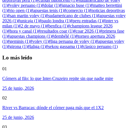
deportivas peru
(
1
)
#
cuotas baloncesto
(
1
)
#
sudamericano de voley
(
1
)
#
voley peruano
(
1
)
#
dolar
(
1
)
#
ignacio buse
(
1
)
#
matteo berrettini
(
1
)
#
rio open
(
1
)
#
apuestas tenis
(
1
)
#
comercio
(
1
)
#
noticias deportivas
(
1
)
#
san martin voley
(
1
)
#
sudamericano de clubes
(
1
)
#
apuestas voley
2026
(
1
)
#
unicaja
(
1
)
#
paulo londra
(
1
)
#
peru entradas
(
1
)
#
inter vs
milan
(
1
)
#
2 de mayo
(
1
)
#
benfica
(
1
)
#
champions league 2026
(
1
)
#
hora y canal
(
1
)
#
resultados coar
(
1
)
#
coar 2026
(
1
)
#
primera fase
(
1
)
#
apuestas champions
(
1
)
#
dembélé
(
1
)
#
torneo apertura 2026
(
1
)
#
geminis
(
1
)
#
voley
(
1
)
#
liga peruana de voley
(
1
)
#
apuestas voley
(
1
)
#
girona
(
1
)
#
laliga
(
1
)
#
sekou gassama
(
1
)
#
clasico peruano
(
1
)
Lo más leído
01
Córners al filo: lo que Inter-Cruzeiro repite sin que nadie mire
25 de junio, 2026
02
River vs Barracas: dónde el córner paga más que el 1X2
25 de junio, 2026
03