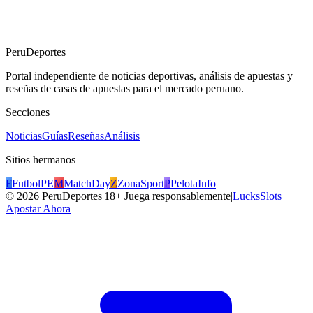
PeruDeportes
Portal independiente de noticias deportivas, análisis de apuestas y
reseñas de casas de apuestas para el mercado peruano.
Secciones
Noticias
Guías
Reseñas
Análisis
Sitios hermanos
F
FutbolPE
M
MatchDay
Z
ZonaSport
P
PelotaInfo
©
2026
PeruDeportes
|
18+ Juega responsablemente
|
LucksSlots
Apostar Ahora