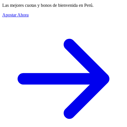
Las mejores cuotas y bonos de bienvenida en Perú.
Apostar Ahora