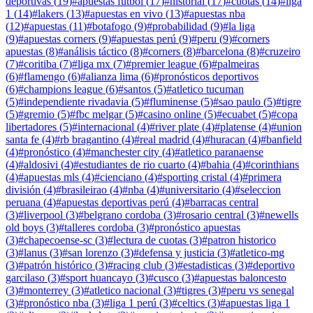
deportivas
(
19
)
#
apuestas futbol
(
17
)
#
historial
(
17
)
#
cuotas
(
14
)
#
liga
1
(
14
)
#
lakers
(
13
)
#
apuestas en vivo
(
13
)
#
apuestas nba
(
12
)
#
apuestas
(
11
)
#
botafogo
(
9
)
#
probabilidad
(
9
)
#
la liga
(
9
)
#
apuestas corners
(
9
)
#
apuestas perú
(
9
)
#
peru
(
9
)
#
corners
apuestas
(
8
)
#
análisis táctico
(
8
)
#
corners
(
8
)
#
barcelona
(
8
)
#
cruzeiro
(
7
)
#
coritiba
(
7
)
#
liga mx
(
7
)
#
premier league
(
6
)
#
palmeiras
(
6
)
#
flamengo
(
6
)
#
alianza lima
(
6
)
#
pronósticos deportivos
(
6
)
#
champions league
(
6
)
#
santos
(
5
)
#
atletico tucuman
(
5
)
#
independiente rivadavia
(
5
)
#
fluminense
(
5
)
#
sao paulo
(
5
)
#
tigre
(
5
)
#
gremio
(
5
)
#
fbc melgar
(
5
)
#
casino online
(
5
)
#
ecuabet
(
5
)
#
copa
libertadores
(
5
)
#
internacional
(
4
)
#
river plate
(
4
)
#
platense
(
4
)
#
union
santa fe
(
4
)
#
rb bragantino
(
4
)
#
real madrid
(
4
)
#
huracan
(
4
)
#
banfield
(
4
)
#
pronóstico
(
4
)
#
manchester city
(
4
)
#
atletico paranaense
(
4
)
#
aldosivi
(
4
)
#
estudiantes de rio cuarto
(
4
)
#
bahia
(
4
)
#
corinthians
(
4
)
#
apuestas mls
(
4
)
#
cienciano
(
4
)
#
sporting cristal
(
4
)
#
primera
división
(
4
)
#
brasileirao
(
4
)
#
nba
(
4
)
#
universitario
(
4
)
#
seleccion
peruana
(
4
)
#
apuestas deportivas perú
(
4
)
#
barracas central
(
3
)
#
liverpool
(
3
)
#
belgrano cordoba
(
3
)
#
rosario central
(
3
)
#
newells
old boys
(
3
)
#
talleres cordoba
(
3
)
#
pronóstico apuestas
(
3
)
#
chapecoense-sc
(
3
)
#
lectura de cuotas
(
3
)
#
patron historico
(
3
)
#
lanus
(
3
)
#
san lorenzo
(
3
)
#
defensa y justicia
(
3
)
#
atletico-mg
(
3
)
#
patrón histórico
(
3
)
#
racing club
(
3
)
#
estadisticas
(
3
)
#
deportivo
garcilaso
(
3
)
#
sport huancayo
(
3
)
#
cusco
(
3
)
#
apuestas baloncesto
(
3
)
#
monterrey
(
3
)
#
atletico nacional
(
3
)
#
tigres
(
3
)
#
peru vs senegal
(
3
)
#
pronóstico nba
(
3
)
#
liga 1 perú
(
3
)
#
celtics
(
3
)
#
apuestas liga 1