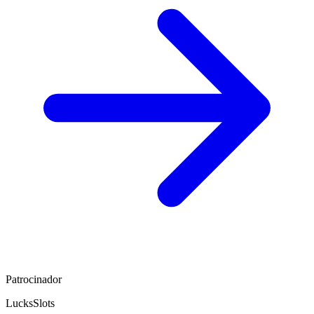
Patrocinador
LucksSlots