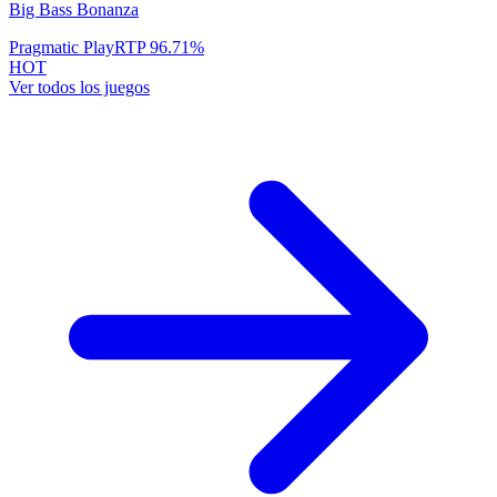
Big Bass Bonanza
Pragmatic Play
RTP
96.71
%
HOT
Ver todos los juegos