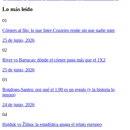
Lo más leído
01
Córners al filo: lo que Inter-Cruzeiro repite sin que nadie mire
25 de junio, 2026
02
River vs Barracas: dónde el córner paga más que el 1X2
25 de junio, 2026
03
Botafogo-Santos: por qué el 1.90 es un regalo (y la historia lo
ignora)
24 de junio, 2026
04
Hajduk vs Žilina: la estadística apaga el relato europeo