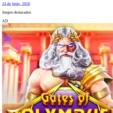
24 de junio, 2026
Juegos destacados
AD