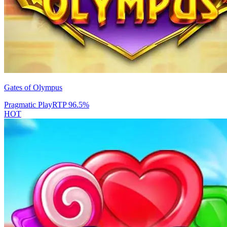
Gates of Olympus
Pragmatic Play
RTP
96.5
%
HOT