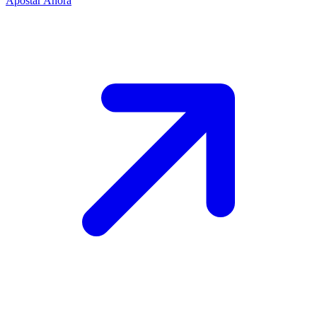
Apostar Ahora