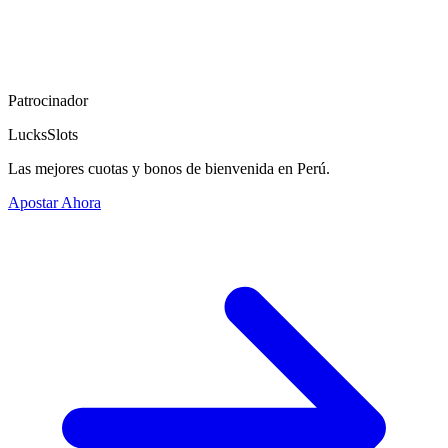
Patrocinador
LucksSlots
Las mejores cuotas y bonos de bienvenida en Perú.
Apostar Ahora