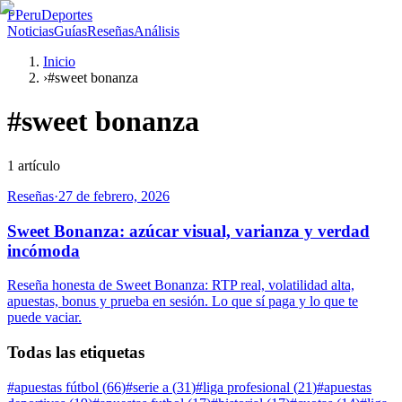
P
PeruDeportes
Noticias
Guías
Reseñas
Análisis
Inicio
›
#sweet bonanza
#
sweet bonanza
1
artículo
Reseñas
·
27 de febrero, 2026
Sweet Bonanza: azúcar visual, varianza y verdad
incómoda
Reseña honesta de Sweet Bonanza: RTP real, volatilidad alta,
apuestas, bonus y prueba en sesión. Lo que sí paga y lo que te
puede vaciar.
Todas las etiquetas
#
apuestas fútbol
(
66
)
#
serie a
(
31
)
#
liga profesional
(
21
)
#
apuestas