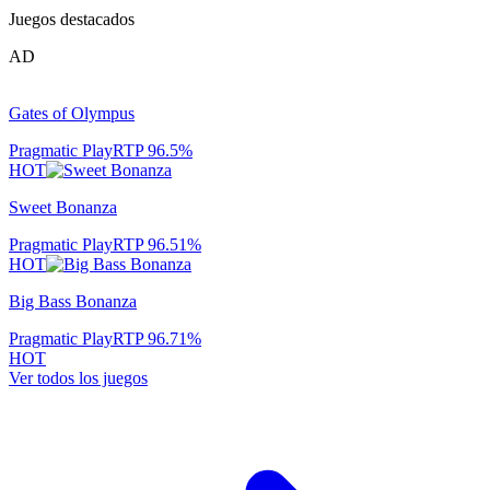
Juegos destacados
AD
Gates of Olympus
Pragmatic Play
RTP
96.5
%
HOT
Sweet Bonanza
Pragmatic Play
RTP
96.51
%
HOT
Big Bass Bonanza
Pragmatic Play
RTP
96.71
%
HOT
Ver todos los juegos