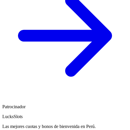
Patrocinador
LucksSlots
Las mejores cuotas y bonos de bienvenida en Perú.