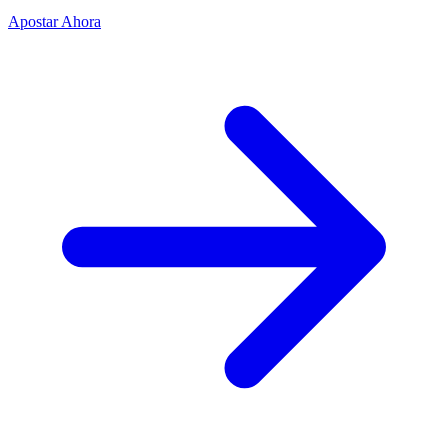
Apostar Ahora