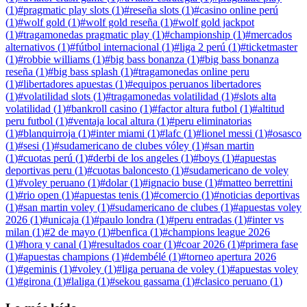
(
1
)
#
pragmatic play slots
(
1
)
#
reseña slots
(
1
)
#
casino online perú
(
1
)
#
wolf gold
(
1
)
#
wolf gold reseña
(
1
)
#
wolf gold jackpot
(
1
)
#
tragamonedas pragmatic play
(
1
)
#
championship
(
1
)
#
mercados
alternativos
(
1
)
#
fútbol internacional
(
1
)
#
liga 2 perú
(
1
)
#
ticketmaster
(
1
)
#
robbie williams
(
1
)
#
big bass bonanza
(
1
)
#
big bass bonanza
reseña
(
1
)
#
big bass splash
(
1
)
#
tragamonedas online peru
(
1
)
#
libertadores apuestas
(
1
)
#
equipos peruanos libertadores
(
1
)
#
volatilidad slots
(
1
)
#
tragamonedas volatilidad
(
1
)
#
slots alta
volatilidad
(
1
)
#
bankroll casino
(
1
)
#
factor altura futbol
(
1
)
#
altitud
peru futbol
(
1
)
#
ventaja local altura
(
1
)
#
peru eliminatorias
(
1
)
#
blanquirroja
(
1
)
#
inter miami
(
1
)
#
lafc
(
1
)
#
lionel messi
(
1
)
#
osasco
(
1
)
#
sesi
(
1
)
#
sudamericano de clubes vóley
(
1
)
#
san martin
(
1
)
#
cuotas perú
(
1
)
#
derbi de los angeles
(
1
)
#
boys
(
1
)
#
apuestas
deportivas peru
(
1
)
#
cuotas baloncesto
(
1
)
#
sudamericano de voley
(
1
)
#
voley peruano
(
1
)
#
dolar
(
1
)
#
ignacio buse
(
1
)
#
matteo berrettini
(
1
)
#
rio open
(
1
)
#
apuestas tenis
(
1
)
#
comercio
(
1
)
#
noticias deportivas
(
1
)
#
san martin voley
(
1
)
#
sudamericano de clubes
(
1
)
#
apuestas voley
2026
(
1
)
#
unicaja
(
1
)
#
paulo londra
(
1
)
#
peru entradas
(
1
)
#
inter vs
milan
(
1
)
#
2 de mayo
(
1
)
#
benfica
(
1
)
#
champions league 2026
(
1
)
#
hora y canal
(
1
)
#
resultados coar
(
1
)
#
coar 2026
(
1
)
#
primera fase
(
1
)
#
apuestas champions
(
1
)
#
dembélé
(
1
)
#
torneo apertura 2026
(
1
)
#
geminis
(
1
)
#
voley
(
1
)
#
liga peruana de voley
(
1
)
#
apuestas voley
(
1
)
#
girona
(
1
)
#
laliga
(
1
)
#
sekou gassama
(
1
)
#
clasico peruano
(
1
)