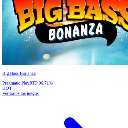
Big Bass Bonanza
Pragmatic Play
RTP
96.71
%
HOT
Ver todos los juegos