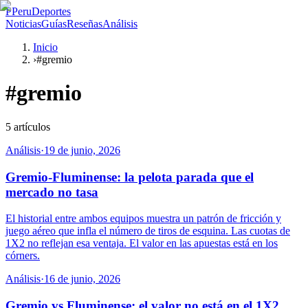
P
PeruDeportes
Noticias
Guías
Reseñas
Análisis
Inicio
›
#gremio
#
gremio
5
artículos
Análisis
·
19 de junio, 2026
Gremio-Fluminense: la pelota parada que el
mercado no tasa
El historial entre ambos equipos muestra un patrón de fricción y
juego aéreo que infla el número de tiros de esquina. Las cuotas de
1X2 no reflejan esa ventaja. El valor en las apuestas está en los
córners.
Análisis
·
16 de junio, 2026
Gremio vs Fluminense: el valor no está en el 1X2