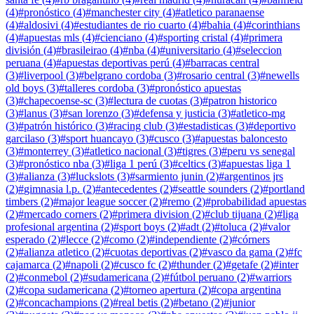
(
4
)
#
pronóstico
(
4
)
#
manchester city
(
4
)
#
atletico paranaense
(
4
)
#
aldosivi
(
4
)
#
estudiantes de rio cuarto
(
4
)
#
bahia
(
4
)
#
corinthians
(
4
)
#
apuestas mls
(
4
)
#
cienciano
(
4
)
#
sporting cristal
(
4
)
#
primera
división
(
4
)
#
brasileirao
(
4
)
#
nba
(
4
)
#
universitario
(
4
)
#
seleccion
peruana
(
4
)
#
apuestas deportivas perú
(
4
)
#
barracas central
(
3
)
#
liverpool
(
3
)
#
belgrano cordoba
(
3
)
#
rosario central
(
3
)
#
newells
old boys
(
3
)
#
talleres cordoba
(
3
)
#
pronóstico apuestas
(
3
)
#
chapecoense-sc
(
3
)
#
lectura de cuotas
(
3
)
#
patron historico
(
3
)
#
lanus
(
3
)
#
san lorenzo
(
3
)
#
defensa y justicia
(
3
)
#
atletico-mg
(
3
)
#
patrón histórico
(
3
)
#
racing club
(
3
)
#
estadisticas
(
3
)
#
deportivo
garcilaso
(
3
)
#
sport huancayo
(
3
)
#
cusco
(
3
)
#
apuestas baloncesto
(
3
)
#
monterrey
(
3
)
#
atletico nacional
(
3
)
#
tigres
(
3
)
#
peru vs senegal
(
3
)
#
pronóstico nba
(
3
)
#
liga 1 perú
(
3
)
#
celtics
(
3
)
#
apuestas liga 1
(
3
)
#
alianza
(
3
)
#
luckslots
(
3
)
#
sarmiento junin
(
2
)
#
argentinos jrs
(
2
)
#
gimnasia l.p.
(
2
)
#
antecedentes
(
2
)
#
seattle sounders
(
2
)
#
portland
timbers
(
2
)
#
major league soccer
(
2
)
#
remo
(
2
)
#
probabilidad apuestas
(
2
)
#
mercado corners
(
2
)
#
primera division
(
2
)
#
club tijuana
(
2
)
#
liga
profesional argentina
(
2
)
#
sport boys
(
2
)
#
adt
(
2
)
#
toluca
(
2
)
#
valor
esperado
(
2
)
#
lecce
(
2
)
#
como
(
2
)
#
independiente
(
2
)
#
córners
(
2
)
#
alianza atletico
(
2
)
#
cuotas deportivas
(
2
)
#
vasco da gama
(
2
)
#
fc
cajamarca
(
2
)
#
napoli
(
2
)
#
cusco fc
(
2
)
#
thunder
(
2
)
#
getafe
(
2
)
#
inter
(
2
)
#
conmebol
(
2
)
#
sudamericana
(
2
)
#
fútbol peruano
(
2
)
#
warriors
(
2
)
#
copa sudamericana
(
2
)
#
torneo apertura
(
2
)
#
copa argentina
(
2
)
#
concachampions
(
2
)
#
real betis
(
2
)
#
betano
(
2
)
#
junior