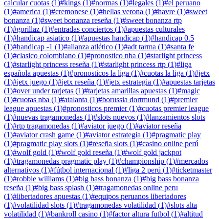
calcular cuotas
(
1
)
#
kings
(
1
)
#
normas
(
1
)
#
legales
(
1
)
#
el peruano
(
1
)
#
america
(
1
)
#
cremonese
(
1
)
#
hellas verona
(
1
)
#
havre
(
1
)
#
sweet
bonanza
(
1
)
#
sweet bonanza reseña
(
1
)
#
sweet bonanza rtp
(
1
)
#
gorillaz
(
1
)
#
entradas conciertos
(
1
)
#
apuestas culturales
(
1
)
#
handicap asiatico
(
1
)
#
apuestas handicap
(
1
)
#
handicap 0.5
(
1
)
#
handicap -1
(
1
)
#
alianza atlético
(
1
)
#
adt tarma
(
1
)
#
santa fe
(
1
)
#
clasico colombiano
(
1
)
#
pronostico nba
(
1
)
#
starlight princess
(
1
)
#
starlight princess reseña
(
1
)
#
starlight princess rtp
(
1
)
#
liga
española apuestas
(
1
)
#
pronosticos la liga
(
1
)
#
cuotas la liga
(
1
)
#
jetx
(
1
)
#
jetx juego
(
1
)
#
jetx reseña
(
1
)
#
jetx estrategia
(
1
)
#
apuestas tarjetas
(
1
)
#
over under tarjetas
(
1
)
#
tarjetas amarillas apuestas
(
1
)
#
magic
(
1
)
#
cuotas nba
(
1
)
#
atalanta
(
1
)
#
borussia dortmund
(
1
)
#
premier
league apuestas
(
1
)
#
pronosticos premier
(
1
)
#
cuotas premier league
(
1
)
#
nuevas tragamonedas
(
1
)
#
slots nuevos
(
1
)
#
lanzamientos slots
(
1
)
#
rtp tragamonedas
(
1
)
#
aviator juego
(
1
)
#
aviator reseña
(
1
)
#
aviator crash game
(
1
)
#
aviator estrategia
(
1
)
#
pragmatic play
(
1
)
#
pragmatic play slots
(
1
)
#
reseña slots
(
1
)
#
casino online perú
(
1
)
#
wolf gold
(
1
)
#
wolf gold reseña
(
1
)
#
wolf gold jackpot
(
1
)
#
tragamonedas pragmatic play
(
1
)
#
championship
(
1
)
#
mercados
alternativos
(
1
)
#
fútbol internacional
(
1
)
#
liga 2 perú
(
1
)
#
ticketmaster
(
1
)
#
robbie williams
(
1
)
#
big bass bonanza
(
1
)
#
big bass bonanza
reseña
(
1
)
#
big bass splash
(
1
)
#
tragamonedas online peru
(
1
)
#
libertadores apuestas
(
1
)
#
equipos peruanos libertadores
(
1
)
#
volatilidad slots
(
1
)
#
tragamonedas volatilidad
(
1
)
#
slots alta
volatilidad
(
1
)
#
bankroll casino
(
1
)
#
factor altura futbol
(
1
)
#
altitud