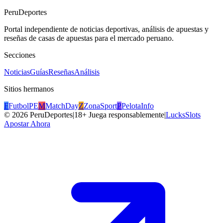
PeruDeportes
Portal independiente de noticias deportivas, análisis de apuestas y
reseñas de casas de apuestas para el mercado peruano.
Secciones
Noticias
Guías
Reseñas
Análisis
Sitios hermanos
F
FutbolPE
M
MatchDay
Z
ZonaSport
P
PelotaInfo
©
2026
PeruDeportes
|
18+ Juega responsablemente
|
LucksSlots
Apostar Ahora