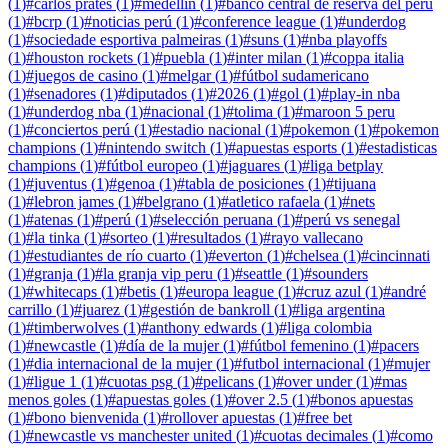
(
1
)
#
carlos prates
(
1
)
#
medellin
(
1
)
#
banco central de reserva del peru
(
1
)
#
bcrp
(
1
)
#
noticias perú
(
1
)
#
conference league
(
1
)
#
underdog
(
1
)
#
sociedade esportiva palmeiras
(
1
)
#
suns
(
1
)
#
nba playoffs
(
1
)
#
houston rockets
(
1
)
#
puebla
(
1
)
#
inter milan
(
1
)
#
coppa italia
(
1
)
#
juegos de casino
(
1
)
#
melgar
(
1
)
#
fútbol sudamericano
(
1
)
#
senadores
(
1
)
#
diputados
(
1
)
#
2026
(
1
)
#
gol
(
1
)
#
play-in nba
(
1
)
#
underdog nba
(
1
)
#
nacional
(
1
)
#
tolima
(
1
)
#
maroon 5 peru
(
1
)
#
conciertos perú
(
1
)
#
estadio nacional
(
1
)
#
pokemon
(
1
)
#
pokemon
champions
(
1
)
#
nintendo switch
(
1
)
#
apuestas esports
(
1
)
#
estadisticas
champions
(
1
)
#
fútbol europeo
(
1
)
#
jaguares
(
1
)
#
liga betplay
(
1
)
#
juventus
(
1
)
#
genoa
(
1
)
#
tabla de posiciones
(
1
)
#
tijuana
(
1
)
#
lebron james
(
1
)
#
belgrano
(
1
)
#
atletico rafaela
(
1
)
#
nets
(
1
)
#
atenas
(
1
)
#
perú
(
1
)
#
selección peruana
(
1
)
#
perú vs senegal
(
1
)
#
la tinka
(
1
)
#
sorteo
(
1
)
#
resultados
(
1
)
#
rayo vallecano
(
1
)
#
estudiantes de río cuarto
(
1
)
#
everton
(
1
)
#
chelsea
(
1
)
#
cincinnati
(
1
)
#
granja
(
1
)
#
la granja vip peru
(
1
)
#
seattle
(
1
)
#
sounders
(
1
)
#
whitecaps
(
1
)
#
betis
(
1
)
#
europa league
(
1
)
#
cruz azul
(
1
)
#
andré
carrillo
(
1
)
#
juarez
(
1
)
#
gestión de bankroll
(
1
)
#
liga argentina
(
1
)
#
timberwolves
(
1
)
#
anthony edwards
(
1
)
#
liga colombia
(
1
)
#
newcastle
(
1
)
#
día de la mujer
(
1
)
#
fútbol femenino
(
1
)
#
pacers
(
1
)
#
dia internacional de la mujer
(
1
)
#
futbol internacional
(
1
)
#
mujer
(
1
)
#
ligue 1
(
1
)
#
cuotas psg
(
1
)
#
pelicans
(
1
)
#
over under
(
1
)
#
mas
menos goles
(
1
)
#
apuestas goles
(
1
)
#
over 2.5
(
1
)
#
bonos apuestas
(
1
)
#
bono bienvenida
(
1
)
#
rollover apuestas
(
1
)
#
free bet
(
1
)
#
newcastle vs manchester united
(
1
)
#
cuotas decimales
(
1
)
#
como