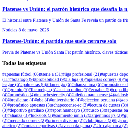
Platense vs Unión: el patrón histórico que desafía la 
El historial entre Platense y Unión de Santa Fe revela un patrón de fri
Noticias
·
8 de mayo, 2026
Platense-Unión: el partido que suele cerrarse solo
Previa de Platense vs Unión Santa Fe: patrón histórico, claves tácticas 
Todas las etiquetas
#
apuestas fútbol
(
66
)
#
serie a
(
31
)
#
liga profesional
(
21
)
#
apuestas depo
(
11
)
#
botafogo
(
9
)
#
probabilidad
(
9
)
#
la liga
(
9
)
#
apuestas corners
(
9
)
#
a
league
(
6
)
#
palmeiras
(
6
)
#
flamengo
(
6
)
#
alianza lima
(
6
)
#
pronósticos d
(
5
)
#
gremio
(
5
)
#
fbc melgar
(
5
)
#
casino online
(
5
)
#
ecuabet
(
5
)
#
copa lib
(
4
)
#
pronóstico
(
4
)
#
manchester city
(
4
)
#
atletico paranaense
(
4
)
#
aldosi
(
4
)
#
brasileirao
(
4
)
#
nba
(
4
)
#
universitario
(
4
)
#
seleccion peruana
(
4
)
#
ap
(
3
)
#
pronóstico apuestas
(
3
)
#
chapecoense-sc
(
3
)
#
lectura de cuotas
(
3
)
(
3
)
#
deportivo garcilaso
(
3
)
#
sport huancayo
(
3
)
#
cusco
(
3
)
#
apuestas ba
(
3
)
#
alianza
(
3
)
#
luckslots
(
3
)
#
sarmiento junin
(
2
)
#
argentinos jrs
(
2
)
#
gi
(
2
)
#
mercado corners
(
2
)
#
primera division
(
2
)
#
club tijuana
(
2
)
#
liga pr
atletico
(
2
)
#
cuotas deportivas
(
2
)
#
vasco da gama
(
2
)
#
fc cajamarca
(
2
)