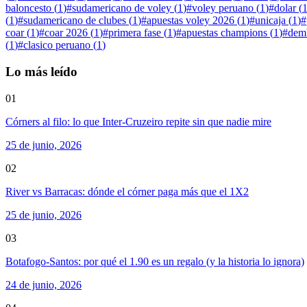
baloncesto
(
1
)
#
sudamericano de voley
(
1
)
#
voley peruano
(
1
)
#
dolar
(
(
1
)
#
sudamericano de clubes
(
1
)
#
apuestas voley 2026
(
1
)
#
unicaja
(
1
)
#
coar
(
1
)
#
coar 2026
(
1
)
#
primera fase
(
1
)
#
apuestas champions
(
1
)
#
dem
(
1
)
#
clasico peruano
(
1
)
Lo más leído
01
Córners al filo: lo que Inter-Cruzeiro repite sin que nadie mire
25 de junio, 2026
02
River vs Barracas: dónde el córner paga más que el 1X2
25 de junio, 2026
03
Botafogo-Santos: por qué el 1.90 es un regalo (y la historia lo ignora)
24 de junio, 2026