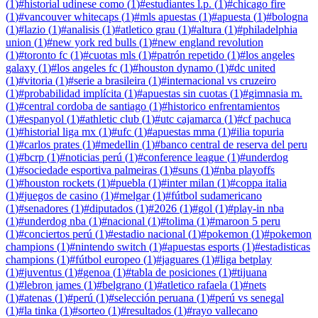
(
1
)
#
historial udinese como
(
1
)
#
estudiantes l.p.
(
1
)
#
chicago fire
(
1
)
#
vancouver whitecaps
(
1
)
#
mls apuestas
(
1
)
#
apuesta
(
1
)
#
bologna
(
1
)
#
lazio
(
1
)
#
analisis
(
1
)
#
atletico grau
(
1
)
#
altura
(
1
)
#
philadelphia
union
(
1
)
#
new york red bulls
(
1
)
#
new england revolution
(
1
)
#
toronto fc
(
1
)
#
cuotas mls
(
1
)
#
patrón repetido
(
1
)
#
los angeles
galaxy
(
1
)
#
los angeles fc
(
1
)
#
houston dynamo
(
1
)
#
dc united
(
1
)
#
vitoria
(
1
)
#
serie a brasileira
(
1
)
#
internacional vs cruzeiro
(
1
)
#
probabilidad implícita
(
1
)
#
apuestas sin cuotas
(
1
)
#
gimnasia m.
(
1
)
#
central cordoba de santiago
(
1
)
#
historico enfrentamientos
(
1
)
#
espanyol
(
1
)
#
athletic club
(
1
)
#
utc cajamarca
(
1
)
#
cf pachuca
(
1
)
#
historial liga mx
(
1
)
#
ufc
(
1
)
#
apuestas mma
(
1
)
#
ilia topuria
(
1
)
#
carlos prates
(
1
)
#
medellin
(
1
)
#
banco central de reserva del peru
(
1
)
#
bcrp
(
1
)
#
noticias perú
(
1
)
#
conference league
(
1
)
#
underdog
(
1
)
#
sociedade esportiva palmeiras
(
1
)
#
suns
(
1
)
#
nba playoffs
(
1
)
#
houston rockets
(
1
)
#
puebla
(
1
)
#
inter milan
(
1
)
#
coppa italia
(
1
)
#
juegos de casino
(
1
)
#
melgar
(
1
)
#
fútbol sudamericano
(
1
)
#
senadores
(
1
)
#
diputados
(
1
)
#
2026
(
1
)
#
gol
(
1
)
#
play-in nba
(
1
)
#
underdog nba
(
1
)
#
nacional
(
1
)
#
tolima
(
1
)
#
maroon 5 peru
(
1
)
#
conciertos perú
(
1
)
#
estadio nacional
(
1
)
#
pokemon
(
1
)
#
pokemon
champions
(
1
)
#
nintendo switch
(
1
)
#
apuestas esports
(
1
)
#
estadisticas
champions
(
1
)
#
fútbol europeo
(
1
)
#
jaguares
(
1
)
#
liga betplay
(
1
)
#
juventus
(
1
)
#
genoa
(
1
)
#
tabla de posiciones
(
1
)
#
tijuana
(
1
)
#
lebron james
(
1
)
#
belgrano
(
1
)
#
atletico rafaela
(
1
)
#
nets
(
1
)
#
atenas
(
1
)
#
perú
(
1
)
#
selección peruana
(
1
)
#
perú vs senegal
(
1
)
#
la tinka
(
1
)
#
sorteo
(
1
)
#
resultados
(
1
)
#
rayo vallecano