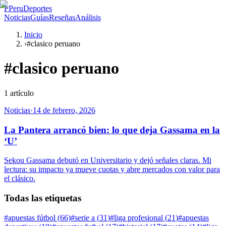
P
PeruDeportes
Noticias
Guías
Reseñas
Análisis
Inicio
›
#clasico peruano
#
clasico peruano
1
artículo
Noticias
·
14 de febrero, 2026
La Pantera arrancó bien: lo que deja Gassama en la
‘U’
Sekou Gassama debutó en Universitario y dejó señales claras. Mi
lectura: su impacto ya mueve cuotas y abre mercados con valor para
el clásico.
Todas las etiquetas
#
apuestas fútbol
(
66
)
#
serie a
(
31
)
#
liga profesional
(
21
)
#
apuestas