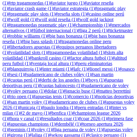
(
1
)
#
rtp tragamonedas
(
1
)
#
aviator juego
(
1
)
#
aviator reseña
(
1
)
#
aviator crash game
(
1
)
#
aviator estrategia
(
1
)
#
pragmatic play
(
1
)
#
pragmatic play slots
(
1
)
#
reseña slots
(
1
)
#
casino online perú
(
1
)
#
wolf gold
(
1
)
#
wolf gold reseña
(
1
)
#
wolf gold jackpot
(
1
)
#
tragamonedas pragmatic play
(
1
)
#
championship
(
1
)
#
mercados
alternativos
(
1
)
#
fútbol internacional
(
1
)
#
liga 2 perú
(
1
)
#
ticketmaster
(
1
)
#
robbie williams
(
1
)
#
big bass bonanza
(
1
)
#
big bass bonanza
reseña
(
1
)
#
big bass splash
(
1
)
#
tragamonedas online peru
(
1
)
#
libertadores apuestas
(
1
)
#
equipos peruanos libertadores
(
1
)
#
volatilidad slots
(
1
)
#
tragamonedas volatilidad
(
1
)
#
slots alta
volatilidad
(
1
)
#
bankroll casino
(
1
)
#
factor altura futbol
(
1
)
#
altitud
peru futbol
(
1
)
#
ventaja local altura
(
1
)
#
peru eliminatorias
(
1
)
#
blanquirroja
(
1
)
#
inter miami
(
1
)
#
lafc
(
1
)
#
lionel messi
(
1
)
#
osasco
(
1
)
#
sesi
(
1
)
#
sudamericano de clubes vóley
(
1
)
#
san martin
(
1
)
#
cuotas perú
(
1
)
#
derbi de los angeles
(
1
)
#
boys
(
1
)
#
apuestas
deportivas peru
(
1
)
#
cuotas baloncesto
(
1
)
#
sudamericano de voley
(
1
)
#
voley peruano
(
1
)
#
dolar
(
1
)
#
ignacio buse
(
1
)
#
matteo berrettini
(
1
)
#
rio open
(
1
)
#
apuestas tenis
(
1
)
#
comercio
(
1
)
#
noticias deportivas
(
1
)
#
san martin voley
(
1
)
#
sudamericano de clubes
(
1
)
#
apuestas voley
2026
(
1
)
#
unicaja
(
1
)
#
paulo londra
(
1
)
#
peru entradas
(
1
)
#
inter vs
milan
(
1
)
#
2 de mayo
(
1
)
#
benfica
(
1
)
#
champions league 2026
(
1
)
#
hora y canal
(
1
)
#
resultados coar
(
1
)
#
coar 2026
(
1
)
#
primera fase
(
1
)
#
apuestas champions
(
1
)
#
dembélé
(
1
)
#
torneo apertura 2026
(
1
)
#
geminis
(
1
)
#
voley
(
1
)
#
liga peruana de voley
(
1
)
#
apuestas voley
(
1
)
#
girona
(
1
)
#
laliga
(
1
)
#
sekou gassama
(
1
)
#
clasico peruano
(
1
)