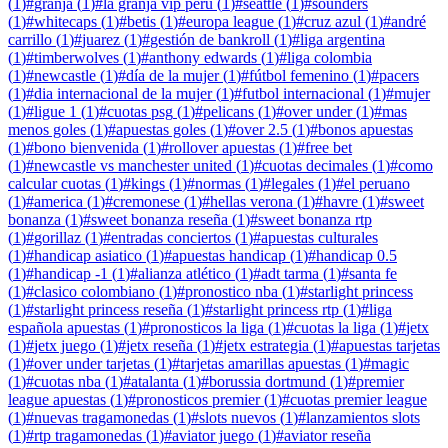
(
1
)
#
granja
(
1
)
#
la granja vip peru
(
1
)
#
seattle
(
1
)
#
sounders
(
1
)
#
whitecaps
(
1
)
#
betis
(
1
)
#
europa league
(
1
)
#
cruz azul
(
1
)
#
andré
carrillo
(
1
)
#
juarez
(
1
)
#
gestión de bankroll
(
1
)
#
liga argentina
(
1
)
#
timberwolves
(
1
)
#
anthony edwards
(
1
)
#
liga colombia
(
1
)
#
newcastle
(
1
)
#
día de la mujer
(
1
)
#
fútbol femenino
(
1
)
#
pacers
(
1
)
#
dia internacional de la mujer
(
1
)
#
futbol internacional
(
1
)
#
mujer
(
1
)
#
ligue 1
(
1
)
#
cuotas psg
(
1
)
#
pelicans
(
1
)
#
over under
(
1
)
#
mas
menos goles
(
1
)
#
apuestas goles
(
1
)
#
over 2.5
(
1
)
#
bonos apuestas
(
1
)
#
bono bienvenida
(
1
)
#
rollover apuestas
(
1
)
#
free bet
(
1
)
#
newcastle vs manchester united
(
1
)
#
cuotas decimales
(
1
)
#
como
calcular cuotas
(
1
)
#
kings
(
1
)
#
normas
(
1
)
#
legales
(
1
)
#
el peruano
(
1
)
#
america
(
1
)
#
cremonese
(
1
)
#
hellas verona
(
1
)
#
havre
(
1
)
#
sweet
bonanza
(
1
)
#
sweet bonanza reseña
(
1
)
#
sweet bonanza rtp
(
1
)
#
gorillaz
(
1
)
#
entradas conciertos
(
1
)
#
apuestas culturales
(
1
)
#
handicap asiatico
(
1
)
#
apuestas handicap
(
1
)
#
handicap 0.5
(
1
)
#
handicap -1
(
1
)
#
alianza atlético
(
1
)
#
adt tarma
(
1
)
#
santa fe
(
1
)
#
clasico colombiano
(
1
)
#
pronostico nba
(
1
)
#
starlight princess
(
1
)
#
starlight princess reseña
(
1
)
#
starlight princess rtp
(
1
)
#
liga
española apuestas
(
1
)
#
pronosticos la liga
(
1
)
#
cuotas la liga
(
1
)
#
jetx
(
1
)
#
jetx juego
(
1
)
#
jetx reseña
(
1
)
#
jetx estrategia
(
1
)
#
apuestas tarjetas
(
1
)
#
over under tarjetas
(
1
)
#
tarjetas amarillas apuestas
(
1
)
#
magic
(
1
)
#
cuotas nba
(
1
)
#
atalanta
(
1
)
#
borussia dortmund
(
1
)
#
premier
league apuestas
(
1
)
#
pronosticos premier
(
1
)
#
cuotas premier league
(
1
)
#
nuevas tragamonedas
(
1
)
#
slots nuevos
(
1
)
#
lanzamientos slots
(
1
)
#
rtp tragamonedas
(
1
)
#
aviator juego
(
1
)
#
aviator reseña