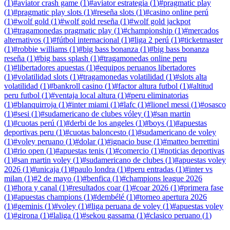
(
1
)
#
aviator crash game
(
1
)
#
aviator estrategia
(
1
)
#
pragmatic play
(
1
)
#
pragmatic play slots
(
1
)
#
reseña slots
(
1
)
#
casino online perú
(
1
)
#
wolf gold
(
1
)
#
wolf gold reseña
(
1
)
#
wolf gold jackpot
(
1
)
#
tragamonedas pragmatic play
(
1
)
#
championship
(
1
)
#
mercados
alternativos
(
1
)
#
fútbol internacional
(
1
)
#
liga 2 perú
(
1
)
#
ticketmaster
(
1
)
#
robbie williams
(
1
)
#
big bass bonanza
(
1
)
#
big bass bonanza
reseña
(
1
)
#
big bass splash
(
1
)
#
tragamonedas online peru
(
1
)
#
libertadores apuestas
(
1
)
#
equipos peruanos libertadores
(
1
)
#
volatilidad slots
(
1
)
#
tragamonedas volatilidad
(
1
)
#
slots alta
volatilidad
(
1
)
#
bankroll casino
(
1
)
#
factor altura futbol
(
1
)
#
altitud
peru futbol
(
1
)
#
ventaja local altura
(
1
)
#
peru eliminatorias
(
1
)
#
blanquirroja
(
1
)
#
inter miami
(
1
)
#
lafc
(
1
)
#
lionel messi
(
1
)
#
osasco
(
1
)
#
sesi
(
1
)
#
sudamericano de clubes vóley
(
1
)
#
san martin
(
1
)
#
cuotas perú
(
1
)
#
derbi de los angeles
(
1
)
#
boys
(
1
)
#
apuestas
deportivas peru
(
1
)
#
cuotas baloncesto
(
1
)
#
sudamericano de voley
(
1
)
#
voley peruano
(
1
)
#
dolar
(
1
)
#
ignacio buse
(
1
)
#
matteo berrettini
(
1
)
#
rio open
(
1
)
#
apuestas tenis
(
1
)
#
comercio
(
1
)
#
noticias deportivas
(
1
)
#
san martin voley
(
1
)
#
sudamericano de clubes
(
1
)
#
apuestas voley
2026
(
1
)
#
unicaja
(
1
)
#
paulo londra
(
1
)
#
peru entradas
(
1
)
#
inter vs
milan
(
1
)
#
2 de mayo
(
1
)
#
benfica
(
1
)
#
champions league 2026
(
1
)
#
hora y canal
(
1
)
#
resultados coar
(
1
)
#
coar 2026
(
1
)
#
primera fase
(
1
)
#
apuestas champions
(
1
)
#
dembélé
(
1
)
#
torneo apertura 2026
(
1
)
#
geminis
(
1
)
#
voley
(
1
)
#
liga peruana de voley
(
1
)
#
apuestas voley
(
1
)
#
girona
(
1
)
#
laliga
(
1
)
#
sekou gassama
(
1
)
#
clasico peruano
(
1
)