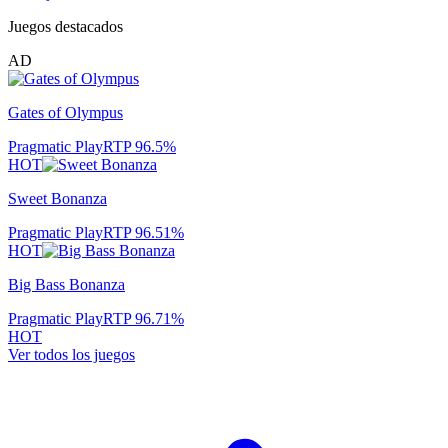
Juegos destacados
AD
Gates of Olympus
Pragmatic Play
RTP
96.5
%
HOT
Sweet Bonanza
Pragmatic Play
RTP
96.51
%
HOT
Big Bass Bonanza
Pragmatic Play
RTP
96.71
%
HOT
Ver todos los juegos