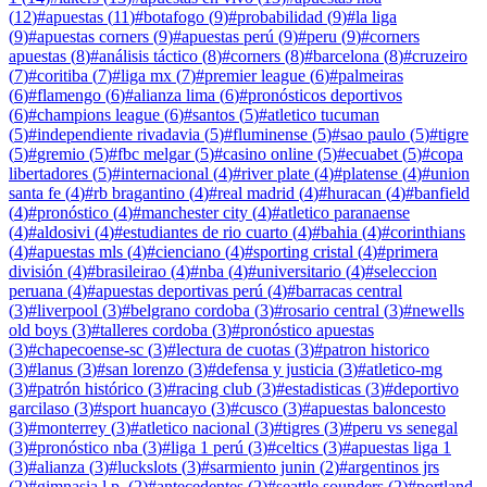
(
12
)
#
apuestas
(
11
)
#
botafogo
(
9
)
#
probabilidad
(
9
)
#
la liga
(
9
)
#
apuestas corners
(
9
)
#
apuestas perú
(
9
)
#
peru
(
9
)
#
corners
apuestas
(
8
)
#
análisis táctico
(
8
)
#
corners
(
8
)
#
barcelona
(
8
)
#
cruzeiro
(
7
)
#
coritiba
(
7
)
#
liga mx
(
7
)
#
premier league
(
6
)
#
palmeiras
(
6
)
#
flamengo
(
6
)
#
alianza lima
(
6
)
#
pronósticos deportivos
(
6
)
#
champions league
(
6
)
#
santos
(
5
)
#
atletico tucuman
(
5
)
#
independiente rivadavia
(
5
)
#
fluminense
(
5
)
#
sao paulo
(
5
)
#
tigre
(
5
)
#
gremio
(
5
)
#
fbc melgar
(
5
)
#
casino online
(
5
)
#
ecuabet
(
5
)
#
copa
libertadores
(
5
)
#
internacional
(
4
)
#
river plate
(
4
)
#
platense
(
4
)
#
union
santa fe
(
4
)
#
rb bragantino
(
4
)
#
real madrid
(
4
)
#
huracan
(
4
)
#
banfield
(
4
)
#
pronóstico
(
4
)
#
manchester city
(
4
)
#
atletico paranaense
(
4
)
#
aldosivi
(
4
)
#
estudiantes de rio cuarto
(
4
)
#
bahia
(
4
)
#
corinthians
(
4
)
#
apuestas mls
(
4
)
#
cienciano
(
4
)
#
sporting cristal
(
4
)
#
primera
división
(
4
)
#
brasileirao
(
4
)
#
nba
(
4
)
#
universitario
(
4
)
#
seleccion
peruana
(
4
)
#
apuestas deportivas perú
(
4
)
#
barracas central
(
3
)
#
liverpool
(
3
)
#
belgrano cordoba
(
3
)
#
rosario central
(
3
)
#
newells
old boys
(
3
)
#
talleres cordoba
(
3
)
#
pronóstico apuestas
(
3
)
#
chapecoense-sc
(
3
)
#
lectura de cuotas
(
3
)
#
patron historico
(
3
)
#
lanus
(
3
)
#
san lorenzo
(
3
)
#
defensa y justicia
(
3
)
#
atletico-mg
(
3
)
#
patrón histórico
(
3
)
#
racing club
(
3
)
#
estadisticas
(
3
)
#
deportivo
garcilaso
(
3
)
#
sport huancayo
(
3
)
#
cusco
(
3
)
#
apuestas baloncesto
(
3
)
#
monterrey
(
3
)
#
atletico nacional
(
3
)
#
tigres
(
3
)
#
peru vs senegal
(
3
)
#
pronóstico nba
(
3
)
#
liga 1 perú
(
3
)
#
celtics
(
3
)
#
apuestas liga 1
(
3
)
#
alianza
(
3
)
#
luckslots
(
3
)
#
sarmiento junin
(
2
)
#
argentinos jrs
(
2
)
#
gimnasia l.p.
(
2
)
#
antecedentes
(
2
)
#
seattle sounders
(
2
)
#
portland