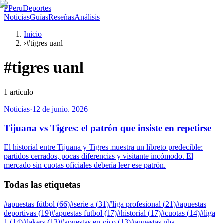
P
PeruDeportes
Noticias
Guías
Reseñas
Análisis
Inicio
›
#tigres uanl
#
tigres uanl
1
artículo
Noticias
·
12 de junio, 2026
Tijuana vs Tigres: el patrón que insiste en repetirse
El historial entre Tijuana y Tigres muestra un libreto predecible:
partidos cerrados, pocas diferencias y visitante incómodo. El
mercado sin cuotas oficiales debería leer ese patrón.
Todas las etiquetas
#
apuestas fútbol
(
66
)
#
serie a
(
31
)
#
liga profesional
(
21
)
#
apuestas
deportivas
(
19
)
#
apuestas futbol
(
17
)
#
historial
(
17
)
#
cuotas
(
14
)
#
liga
1
(
14
)
#
lakers
(
13
)
#
apuestas en vivo
(
13
)
#
apuestas nba