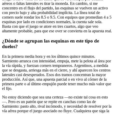
aéreos o faltas laterales es tirar la moneda. En cambio, si me
concentro en el flujo del partido, las esquinas se vuelven un activo
con precio bajo y alta probabilidad implícita. La línea total de
corners suele rondar los 8.5 o 9.5. Con equipos que promedian 4 a 5
esquinas por lado en condiciones normales, la cuenta sale sola.
Basta con que el juego se atore en tres cuartos, algo que veo
altamente probable, para que ese over se convierta en la apuesta real.
¿Dónde se agrupan las esquinas en este tipo de
duelos?
En la primera media hora y en los últimos quince minutos.
Sarmiento arranca con intensidad, empuja, mete la pelota al área por
la vía rápida, y fuerzan corners tempraneros. Argentinos, a medida
que se desgasta, arriesga más en el cierre, y ahí aparecen los centros
laterales casi desesperados. Esos dos tramos concentran la mayor
producción. Así que, una apuesta parcial o en vivo al córner de la
primera parte o al último empujón puede tener mucho más valor que
el fijo.
No estoy diciendo que sea una certeza —no existe tal cosa en esto
—. Pero es un patrón que se repite en canchas como las de
Sarmiento: pasto alto, rival incómodo, y necesidad de resolver por la
vía aérea porque el juego asociado no fluye. Cualquiera que siga la