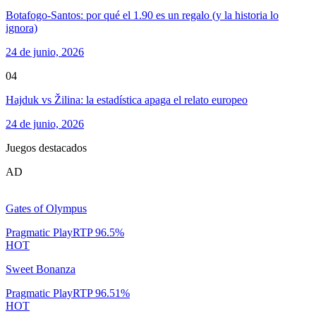
Botafogo-Santos: por qué el 1.90 es un regalo (y la historia lo
ignora)
24 de junio, 2026
04
Hajduk vs Žilina: la estadística apaga el relato europeo
24 de junio, 2026
Juegos destacados
AD
Gates of Olympus
Pragmatic Play
RTP
96.5
%
HOT
Sweet Bonanza
Pragmatic Play
RTP
96.51
%
HOT