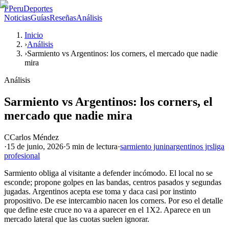
P
PeruDeportes
Noticias
Guías
Reseñas
Análisis
Inicio
›
Análisis
›
Sarmiento vs Argentinos: los corners, el mercado que nadie
mira
Análisis
Sarmiento vs Argentinos: los corners, el
mercado que nadie mira
C
Carlos Méndez
·
15 de junio, 2026
·
5 min
de lectura
·
sarmiento junin
argentinos jrs
liga
profesional
Sarmiento obliga al visitante a defender incómodo. El local no se
esconde; propone golpes en las bandas, centros pasados y segundas
jugadas. Argentinos acepta ese toma y daca casi por instinto
propositivo. De ese intercambio nacen los corners. Por eso el detalle
que define este cruce no va a aparecer en el 1X2. Aparece en un
mercado lateral que las cuotas suelen ignorar.