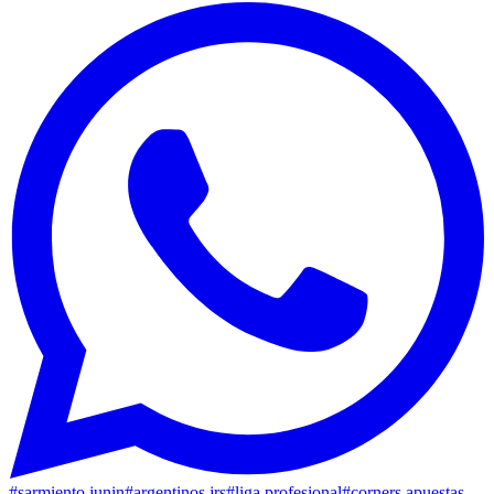
#
sarmiento junin
#
argentinos jrs
#
liga profesional
#
corners apuestas