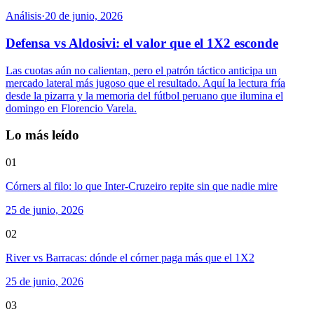
Análisis
·
20 de junio, 2026
Defensa vs Aldosivi: el valor que el 1X2 esconde
Las cuotas aún no calientan, pero el patrón táctico anticipa un
mercado lateral más jugoso que el resultado. Aquí la lectura fría
desde la pizarra y la memoria del fútbol peruano que ilumina el
domingo en Florencio Varela.
Lo más leído
01
Córners al filo: lo que Inter-Cruzeiro repite sin que nadie mire
25 de junio, 2026
02
River vs Barracas: dónde el córner paga más que el 1X2
25 de junio, 2026
03