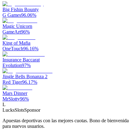
Big Fishin Bounty
G Games
96.06
%
Magic Unicorn
GameArt
96
%
King of Mafia
OneTouch
96.16
%
Insurance Baccarat
Evolution
97
%
Jingle Bells Bonanza 2
Red Tiger
96.17
%
Mars Dinner
MrSlotty
96
%
L
LucksSlots
Sponsor
Apuestas deportivas con las mejores cuotas. Bono de bienvenida
para nuevos usuarios.