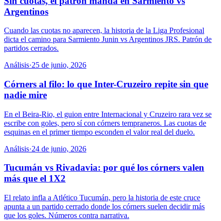
Sin cuotas, el patrón manda en Sarmiento vs
Argentinos
Cuando las cuotas no aparecen, la historia de la Liga Profesional
dicta el camino para Sarmiento Junin vs Argentinos JRS. Patrón de
partidos cerrados.
Análisis
·
25 de junio, 2026
Córners al filo: lo que Inter-Cruzeiro repite sin que
nadie mire
En el Beira-Rio, el guion entre Internacional y Cruzeiro rara vez se
escribe con goles, pero sí con córners tempraneros. Las cuotas de
esquinas en el primer tiempo esconden el valor real del duelo.
Análisis
·
24 de junio, 2026
Tucumán vs Rivadavia: por qué los córners valen
más que el 1X2
El relato infla a Atlético Tucumán, pero la historia de este cruce
apunta a un partido cerrado donde los córners suelen decidir más
que los goles. Números contra narrativa.