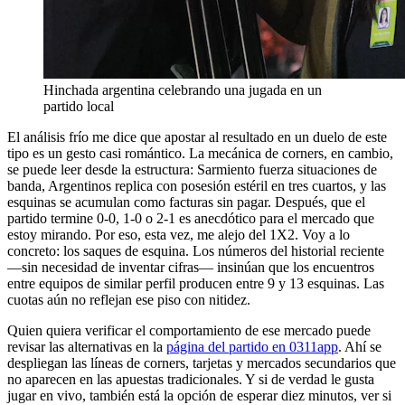
Hinchada argentina celebrando una jugada en un
partido local
El análisis frío me dice que apostar al resultado en un duelo de este
tipo es un gesto casi romántico. La mecánica de corners, en cambio,
se puede leer desde la estructura: Sarmiento fuerza situaciones de
banda, Argentinos replica con posesión estéril en tres cuartos, y las
esquinas se acumulan como facturas sin pagar. Después, que el
partido termine 0-0, 1-0 o 2-1 es anecdótico para el mercado que
estoy mirando. Por eso, esta vez, me alejo del 1X2. Voy a lo
concreto: los saques de esquina. Los números del historial reciente
—sin necesidad de inventar cifras— insinúan que los encuentros
entre equipos de similar perfil producen entre 9 y 13 esquinas. Las
cuotas aún no reflejan ese piso con nitidez.
Quien quiera verificar el comportamiento de ese mercado puede
revisar las alternativas en la
página del partido en 0311app
. Ahí se
despliegan las líneas de corners, tarjetas y mercados secundarios que
no aparecen en las apuestas tradicionales. Y si de verdad le gusta
jugar en vivo, también está la opción de esperar diez minutos, ver si