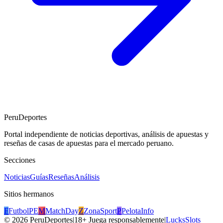
PeruDeportes
Portal independiente de noticias deportivas, análisis de apuestas y
reseñas de casas de apuestas para el mercado peruano.
Secciones
Noticias
Guías
Reseñas
Análisis
Sitios hermanos
F
FutbolPE
M
MatchDay
Z
ZonaSport
P
PelotaInfo
©
2026
PeruDeportes
|
18+ Juega responsablemente
|
LucksSlots