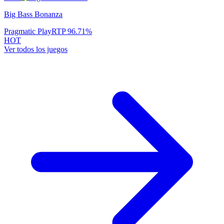
Big Bass Bonanza
Pragmatic Play
RTP
96.71
%
HOT
Ver todos los juegos