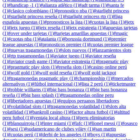
(
1
)
#
handicap -1
(
1
)
#
alianza atlético
(
1
)
#
adt tarma
(
1
)
#
santa fe
(
1
)
#
clasico colombiano
(
1
)
#
pronostico nba
(
1
)
#
starlight princess
(
1
)
#
starlight princess reseña
(
1
)
#
starlight princess rtp
(
1
)
#
liga
española apuestas
(
1
)
#
pronosticos la liga
(
1
)
#
cuotas la liga
(
1
)
#
jetx
(
1
)
#
jetx juego
(
1
)
#
jetx reseña
(
1
)
#
jetx estrategia
(
1
)
#
apuestas tarjetas
(
1
)
#
over under tarjetas
(
1
)
#
tarjetas amarillas apuestas
(
1
)
#
magic
(
1
)
#
cuotas nba
(
1
)
#
atalanta
(
1
)
#
borussia dortmund
(
1
)
#
premier
league apuestas
(
1
)
#
pronosticos premier
(
1
)
#
cuotas premier league
(
1
)
#
nuevas tragamonedas
(
1
)
#
slots nuevos
(
1
)
#
lanzamientos slots
(
1
)
#
rtp tragamonedas
(
1
)
#
aviator juego
(
1
)
#
aviator reseña
(
1
)
#
aviator crash game
(
1
)
#
aviator estrategia
(
1
)
#
pragmatic play
(
1
)
#
pragmatic play slots
(
1
)
#
reseña slots
(
1
)
#
casino online perú
(
1
)
#
wolf gold
(
1
)
#
wolf gold reseña
(
1
)
#
wolf gold jackpot
(
1
)
#
tragamonedas pragmatic play
(
1
)
#
championship
(
1
)
#
mercados
alternativos
(
1
)
#
fútbol internacional
(
1
)
#
liga 2 perú
(
1
)
#
ticketmaster
(
1
)
#
robbie williams
(
1
)
#
big bass bonanza
(
1
)
#
big bass bonanza
reseña
(
1
)
#
big bass splash
(
1
)
#
tragamonedas online peru
(
1
)
#
libertadores apuestas
(
1
)
#
equipos peruanos libertadores
(
1
)
#
volatilidad slots
(
1
)
#
tragamonedas volatilidad
(
1
)
#
slots alta
volatilidad
(
1
)
#
bankroll casino
(
1
)
#
factor altura futbol
(
1
)
#
altitud
peru futbol
(
1
)
#
ventaja local altura
(
1
)
#
peru eliminatorias
(
1
)
#
blanquirroja
(
1
)
#
inter miami
(
1
)
#
lafc
(
1
)
#
lionel messi
(
1
)
#
osasco
(
1
)
#
sesi
(
1
)
#
sudamericano de clubes vóley
(
1
)
#
san martin
(
1
)
#
cuotas perú
(
1
)
#
derbi de los angeles
(
1
)
#
boys
(
1
)
#
apuestas