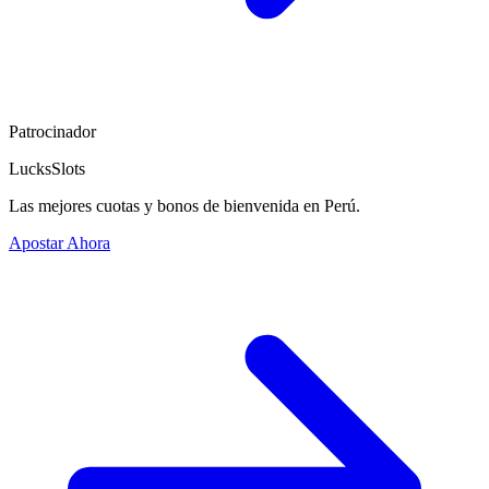
Patrocinador
LucksSlots
Las mejores cuotas y bonos de bienvenida en Perú.
Apostar Ahora