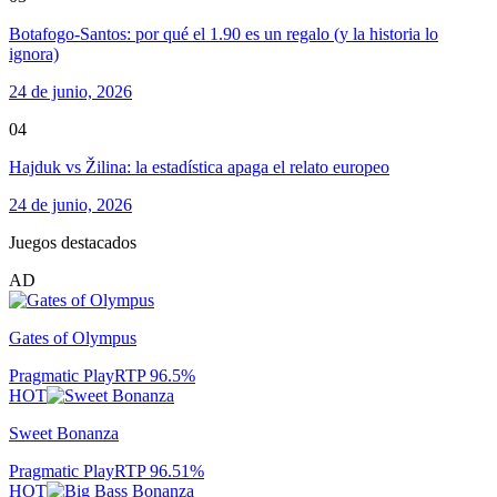
Botafogo-Santos: por qué el 1.90 es un regalo (y la historia lo
ignora)
24 de junio, 2026
04
Hajduk vs Žilina: la estadística apaga el relato europeo
24 de junio, 2026
Juegos destacados
AD
Gates of Olympus
Pragmatic Play
RTP
96.5
%
HOT
Sweet Bonanza
Pragmatic Play
RTP
96.51
%
HOT