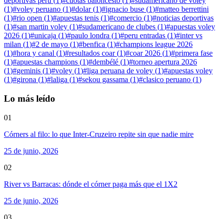
deportivas peru
(
1
)
#
cuotas baloncesto
(
1
)
#
sudamericano de voley
(
1
)
#
voley peruano
(
1
)
#
dolar
(
1
)
#
ignacio buse
(
1
)
#
matteo berrettini
(
1
)
#
rio open
(
1
)
#
apuestas tenis
(
1
)
#
comercio
(
1
)
#
noticias deportivas
(
1
)
#
san martin voley
(
1
)
#
sudamericano de clubes
(
1
)
#
apuestas voley
2026
(
1
)
#
unicaja
(
1
)
#
paulo londra
(
1
)
#
peru entradas
(
1
)
#
inter vs
milan
(
1
)
#
2 de mayo
(
1
)
#
benfica
(
1
)
#
champions league 2026
(
1
)
#
hora y canal
(
1
)
#
resultados coar
(
1
)
#
coar 2026
(
1
)
#
primera fase
(
1
)
#
apuestas champions
(
1
)
#
dembélé
(
1
)
#
torneo apertura 2026
(
1
)
#
geminis
(
1
)
#
voley
(
1
)
#
liga peruana de voley
(
1
)
#
apuestas voley
(
1
)
#
girona
(
1
)
#
laliga
(
1
)
#
sekou gassama
(
1
)
#
clasico peruano
(
1
)
Lo más leído
01
Córners al filo: lo que Inter-Cruzeiro repite sin que nadie mire
25 de junio, 2026
02
River vs Barracas: dónde el córner paga más que el 1X2
25 de junio, 2026
03