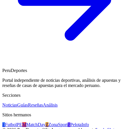
PeruDeportes
Portal independiente de noticias deportivas, análisis de apuestas y
reseñas de casas de apuestas para el mercado peruano.
Secciones
Noticias
Guías
Reseñas
Análisis
Sitios hermanos
F
FutbolPE
M
MatchDay
Z
ZonaSport
P
PelotaInfo