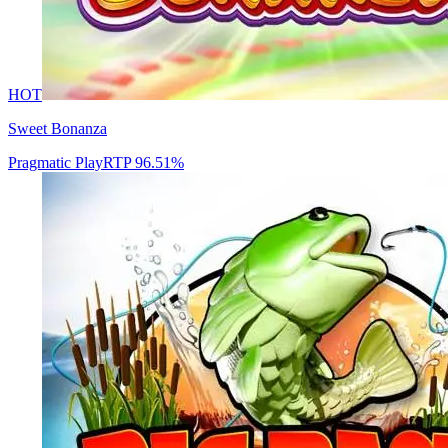
HOT
Sweet Bonanza
Pragmatic Play
RTP
96.51
%