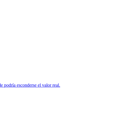
de podría esconderse el valor real.