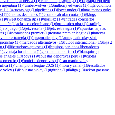
#
everton
(
1
)
#
chelsea
(
1
)
#
cincinnati
(
1
)
#
granja
(
1
)
#
la granja vip peru
a argentina
(
1
)
#
timberwolves
(
1
)
#
anthony edwards
(
1
)
#
liga colombia
ue 1
(
1
)
#
cuotas psg
(
1
)
#
pelicans
(
1
)
#
over under
(
1
)
#
mas menos goles
ed
(
1
)
#
cuotas decimales
(
1
)
#
como calcular cuotas
(
1
)
#
kings
(
1
)
#
sweet bonanza rtp
(
1
)
#
gorillaz
(
1
)
#
entradas conciertos
anta fe
(
1
)
#
clasico colombiano
(
1
)
#
pronostico nba
(
1
)
#
starlight
#
jetx juego
(
1
)
#
jetx reseña
(
1
)
#
jetx estrategia
(
1
)
#
apuestas tarjetas
tas
(
1
)
#
pronosticos premier
(
1
)
#
cuotas premier league
(
1
)
#
nuevas
aviator estrategia
(
1
)
#
pragmatic play
(
1
)
#
pragmatic play slots
pionship
(
1
)
#
mercados alternativos
(
1
)
#
fútbol internacional
(
1
)
#
liga 2
ru
(
1
)
#
libertadores apuestas
(
1
)
#
equipos peruanos libertadores
1
)
#
ventaja local altura
(
1
)
#
peru eliminatorias
(
1
)
#
blanquirroja
os angeles
(
1
)
#
boys
(
1
)
#
apuestas deportivas peru
(
1
)
#
cuotas
#
comercio
(
1
)
#
noticias deportivas
(
1
)
#
san martin voley
nfica
(
1
)
#
champions league 2026
(
1
)
#
hora y canal
(
1
)
#
resultados
de voley
(
1
)
#
apuestas voley
(
1
)
#
girona
(
1
)
#
laliga
(
1
)
#
sekou gassama