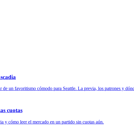
ascadia
fiar de un favoritismo cómodo para Seattle. La previa, los patrones y dón
las cuotas
ia y cómo leer el mercado en un partido sin cuotas aún.