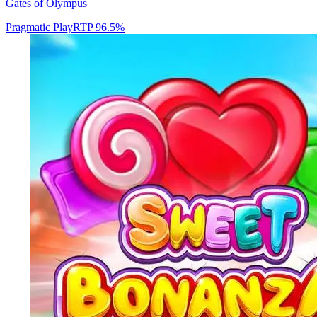
Gates of Olympus
Pragmatic Play
RTP
96.5
%