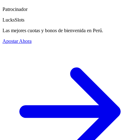
Patrocinador
LucksSlots
Las mejores cuotas y bonos de bienvenida en Perú.
Apostar Ahora