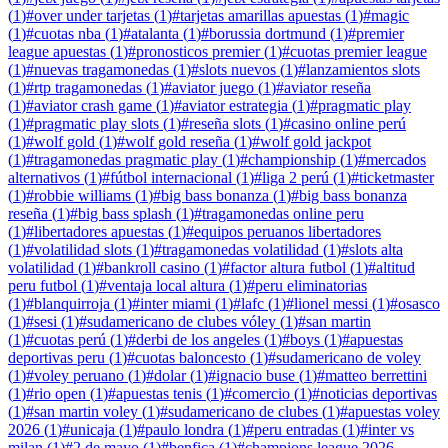
(
1
)
#
over under tarjetas
(
1
)
#
tarjetas amarillas apuestas
(
1
)
#
magic
(
1
)
#
cuotas nba
(
1
)
#
atalanta
(
1
)
#
borussia dortmund
(
1
)
#
premier
league apuestas
(
1
)
#
pronosticos premier
(
1
)
#
cuotas premier league
(
1
)
#
nuevas tragamonedas
(
1
)
#
slots nuevos
(
1
)
#
lanzamientos slots
(
1
)
#
rtp tragamonedas
(
1
)
#
aviator juego
(
1
)
#
aviator reseña
(
1
)
#
aviator crash game
(
1
)
#
aviator estrategia
(
1
)
#
pragmatic play
(
1
)
#
pragmatic play slots
(
1
)
#
reseña slots
(
1
)
#
casino online perú
(
1
)
#
wolf gold
(
1
)
#
wolf gold reseña
(
1
)
#
wolf gold jackpot
(
1
)
#
tragamonedas pragmatic play
(
1
)
#
championship
(
1
)
#
mercados
alternativos
(
1
)
#
fútbol internacional
(
1
)
#
liga 2 perú
(
1
)
#
ticketmaster
(
1
)
#
robbie williams
(
1
)
#
big bass bonanza
(
1
)
#
big bass bonanza
reseña
(
1
)
#
big bass splash
(
1
)
#
tragamonedas online peru
(
1
)
#
libertadores apuestas
(
1
)
#
equipos peruanos libertadores
(
1
)
#
volatilidad slots
(
1
)
#
tragamonedas volatilidad
(
1
)
#
slots alta
volatilidad
(
1
)
#
bankroll casino
(
1
)
#
factor altura futbol
(
1
)
#
altitud
peru futbol
(
1
)
#
ventaja local altura
(
1
)
#
peru eliminatorias
(
1
)
#
blanquirroja
(
1
)
#
inter miami
(
1
)
#
lafc
(
1
)
#
lionel messi
(
1
)
#
osasco
(
1
)
#
sesi
(
1
)
#
sudamericano de clubes vóley
(
1
)
#
san martin
(
1
)
#
cuotas perú
(
1
)
#
derbi de los angeles
(
1
)
#
boys
(
1
)
#
apuestas
deportivas peru
(
1
)
#
cuotas baloncesto
(
1
)
#
sudamericano de voley
(
1
)
#
voley peruano
(
1
)
#
dolar
(
1
)
#
ignacio buse
(
1
)
#
matteo berrettini
(
1
)
#
rio open
(
1
)
#
apuestas tenis
(
1
)
#
comercio
(
1
)
#
noticias deportivas
(
1
)
#
san martin voley
(
1
)
#
sudamericano de clubes
(
1
)
#
apuestas voley
2026
(
1
)
#
unicaja
(
1
)
#
paulo londra
(
1
)
#
peru entradas
(
1
)
#
inter vs
milan
(
1
)
#
2 de mayo
(
1
)
#
benfica
(
1
)
#
champions league 2026