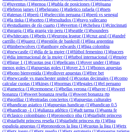
(
1
)
#
juventus
(
1
)
#
genoa
(
1
)
#
tabla de posiciones
(
1
)
#
tijuana
(
1
)
#
lebron james
(
1
)
#
belgrano
(
1
)
#
atletico rafaela
(
1
)
#
nets
(
1
)
#
atenas
(
1
)
#
perú
(
1
)
#
selección peruana
(
1
)
#
perú vs senegal
(
1
)
#
la tinka
(
1
)
#
sorteo
(
1
)
#
resultados
(
1
)
#
rayo vallecano
(
1
)
#
estudiantes de río cuarto
(
1
)
#
everton
(
1
)
#
chelsea
(
1
)
#
cincinnati
(
1
)
#
granja
(
1
)
#
la granja vip peru
(
1
)
#
seattle
(
1
)
#
sounders
(
1
)
#
whitecaps
(
1
)
#
betis
(
1
)
#
europa league
(
1
)
#
cruz azul
(
1
)
#
andré
carrillo
(
1
)
#
juarez
(
1
)
#
gestión de bankroll
(
1
)
#
liga argentina
(
1
)
#
timberwolves
(
1
)
#
anthony edwards
(
1
)
#
liga colombia
(
1
)
#
newcastle
(
1
)
#
día de la mujer
(
1
)
#
fútbol femenino
(
1
)
#
pacers
(
1
)
#
dia internacional de la mujer
(
1
)
#
futbol internacional
(
1
)
#
mujer
(
1
)
#
ligue 1
(
1
)
#
cuotas psg
(
1
)
#
pelicans
(
1
)
#
over under
(
1
)
#
mas
menos goles
(
1
)
#
apuestas goles
(
1
)
#
over 2.5
(
1
)
#
bonos apuestas
(
1
)
#
bono bienvenida
(
1
)
#
rollover apuestas
(
1
)
#
free bet
(
1
)
#
newcastle vs manchester united
(
1
)
#
cuotas decimales
(
1
)
#
como
calcular cuotas
(
1
)
#
kings
(
1
)
#
normas
(
1
)
#
legales
(
1
)
#
el peruano
(
1
)
#
america
(
1
)
#
cremonese
(
1
)
#
hellas verona
(
1
)
#
havre
(
1
)
#
sweet
bonanza
(
1
)
#
sweet bonanza reseña
(
1
)
#
sweet bonanza rtp
(
1
)
#
gorillaz
(
1
)
#
entradas conciertos
(
1
)
#
apuestas culturales
(
1
)
#
handicap asiatico
(
1
)
#
apuestas handicap
(
1
)
#
handicap 0.5
(
1
)
#
handicap -1
(
1
)
#
alianza atlético
(
1
)
#
adt tarma
(
1
)
#
santa fe
(
1
)
#
clasico colombiano
(
1
)
#
pronostico nba
(
1
)
#
starlight princess
(
1
)
#
starlight princess reseña
(
1
)
#
starlight princess rtp
(
1
)
#
liga
española apuestas
(
1
)
#
pronosticos la liga
(
1
)
#
cuotas la liga
(
1
)
#
jetx
(
1
)
#
jetx juego
(
1
)
#
jetx reseña
(
1
)
#
jetx estrategia
(
1
)
#
apuestas tarjetas