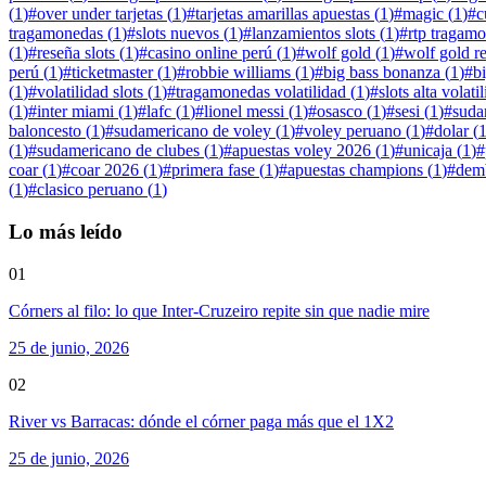
(
1
)
#
over under tarjetas
(
1
)
#
tarjetas amarillas apuestas
(
1
)
#
magic
(
1
)
#
c
tragamonedas
(
1
)
#
slots nuevos
(
1
)
#
lanzamientos slots
(
1
)
#
rtp tragam
(
1
)
#
reseña slots
(
1
)
#
casino online perú
(
1
)
#
wolf gold
(
1
)
#
wolf gold r
perú
(
1
)
#
ticketmaster
(
1
)
#
robbie williams
(
1
)
#
big bass bonanza
(
1
)
#
b
(
1
)
#
volatilidad slots
(
1
)
#
tragamonedas volatilidad
(
1
)
#
slots alta volati
(
1
)
#
inter miami
(
1
)
#
lafc
(
1
)
#
lionel messi
(
1
)
#
osasco
(
1
)
#
sesi
(
1
)
#
suda
baloncesto
(
1
)
#
sudamericano de voley
(
1
)
#
voley peruano
(
1
)
#
dolar
(
(
1
)
#
sudamericano de clubes
(
1
)
#
apuestas voley 2026
(
1
)
#
unicaja
(
1
)
#
coar
(
1
)
#
coar 2026
(
1
)
#
primera fase
(
1
)
#
apuestas champions
(
1
)
#
dem
(
1
)
#
clasico peruano
(
1
)
Lo más leído
01
Córners al filo: lo que Inter-Cruzeiro repite sin que nadie mire
25 de junio, 2026
02
River vs Barracas: dónde el córner paga más que el 1X2
25 de junio, 2026