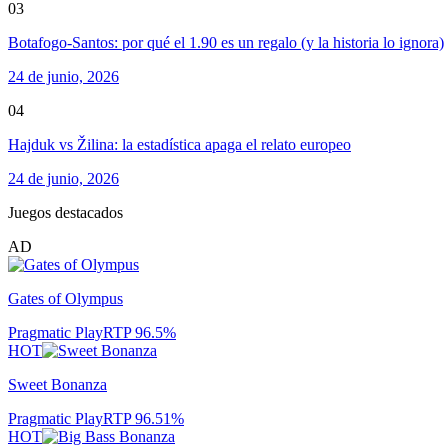
03
Botafogo-Santos: por qué el 1.90 es un regalo (y la historia lo ignora)
24 de junio, 2026
04
Hajduk vs Žilina: la estadística apaga el relato europeo
24 de junio, 2026
Juegos destacados
AD
Gates of Olympus
Pragmatic Play
RTP
96.5
%
HOT
Sweet Bonanza
Pragmatic Play
RTP
96.51
%
HOT