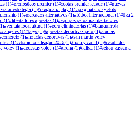
tas
(
1
)
#
pronosticos premier
(
1
)
#
cuotas premier league
(
1
)
#
nuevas
aviator estrategia
(
1
)
#
pragmatic play
(
1
)
#
pragmatic play slots
pionship
(
1
)
#
mercados alternativos
(
1
)
#
fútbol internacional
(
1
)
#
liga 2
ru
(
1
)
#
libertadores apuestas
(
1
)
#
equipos peruanos libertadores
1
)
#
ventaja local altura
(
1
)
#
peru eliminatorias
(
1
)
#
blanquirroja
os angeles
(
1
)
#
boys
(
1
)
#
apuestas deportivas peru
(
1
)
#
cuotas
#
comercio
(
1
)
#
noticias deportivas
(
1
)
#
san martin voley
nfica
(
1
)
#
champions league 2026
(
1
)
#
hora y canal
(
1
)
#
resultados
de voley
(
1
)
#
apuestas voley
(
1
)
#
girona
(
1
)
#
laliga
(
1
)
#
sekou gassama