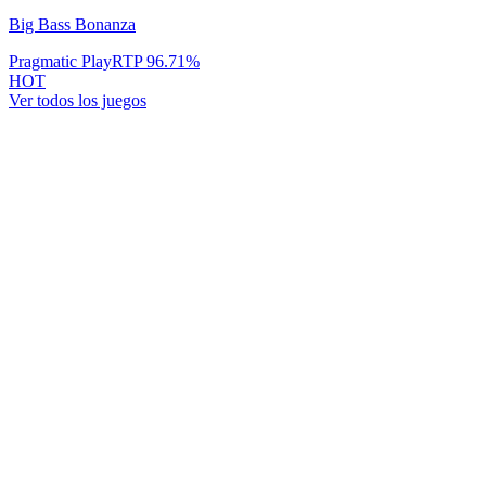
Big Bass Bonanza
Pragmatic Play
RTP
96.71
%
HOT
Ver todos los juegos