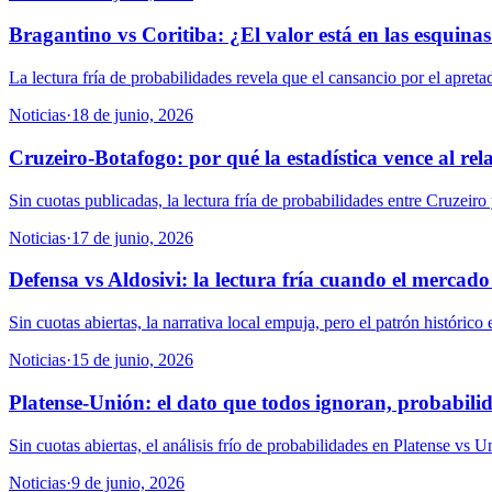
Bragantino vs Coritiba: ¿El valor está en las esquina
La lectura fría de probabilidades revela que el cansancio por el apreta
Noticias
·
18 de junio, 2026
Cruzeiro-Botafogo: por qué la estadística vence al rel
Sin cuotas publicadas, la lectura fría de probabilidades entre Cruzeiro
Noticias
·
17 de junio, 2026
Defensa vs Aldosivi: la lectura fría cuando el mercad
Sin cuotas abiertas, la narrativa local empuja, pero el patrón histórico
Noticias
·
15 de junio, 2026
Platense-Unión: el dato que todos ignoran, probabilid
Sin cuotas abiertas, el análisis frío de probabilidades en Platense v
Noticias
·
9 de junio, 2026