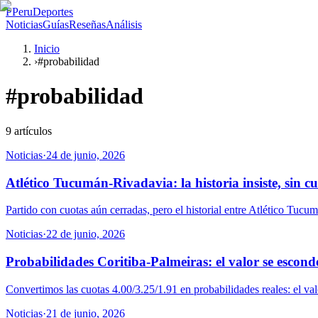
P
PeruDeportes
Noticias
Guías
Reseñas
Análisis
Inicio
›
#probabilidad
#
probabilidad
9
artículos
Noticias
·
24 de junio, 2026
Atlético Tucumán-Rivadavia: la historia insiste, sin c
Partido con cuotas aún cerradas, pero el historial entre Atlético Tucu
Noticias
·
22 de junio, 2026
Probabilidades Coritiba-Palmeiras: el valor se escond
Convertimos las cuotas 4.00/3.25/1.91 en probabilidades reales: el va
Noticias
·
21 de junio, 2026