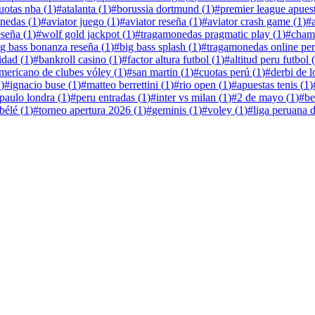
uotas nba
(
1
)
#
atalanta
(
1
)
#
borussia dortmund
(
1
)
#
premier league apues
onedas
(
1
)
#
aviator juego
(
1
)
#
aviator reseña
(
1
)
#
aviator crash game
(
1
)
#
eseña
(
1
)
#
wolf gold jackpot
(
1
)
#
tragamonedas pragmatic play
(
1
)
#
cham
ig bass bonanza reseña
(
1
)
#
big bass splash
(
1
)
#
tragamonedas online pe
lidad
(
1
)
#
bankroll casino
(
1
)
#
factor altura futbol
(
1
)
#
altitud peru futbol
(
mericano de clubes vóley
(
1
)
#
san martin
(
1
)
#
cuotas perú
(
1
)
#
derbi de l
1
)
#
ignacio buse
(
1
)
#
matteo berrettini
(
1
)
#
rio open
(
1
)
#
apuestas tenis
(
1
)
paulo londra
(
1
)
#
peru entradas
(
1
)
#
inter vs milan
(
1
)
#
2 de mayo
(
1
)
#
be
bélé
(
1
)
#
torneo apertura 2026
(
1
)
#
geminis
(
1
)
#
voley
(
1
)
#
liga peruana 