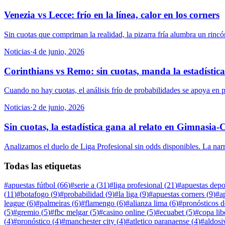
Venezia vs Lecce: frío en la línea, calor en los corners
Sin cuotas que compriman la realidad, la pizarra fría alumbra un rinc
Noticias
·
4 de junio, 2026
Corinthians vs Remo: sin cuotas, manda la estadístic
Cuando no hay cuotas, el análisis frío de probabilidades se apoya en p
Noticias
·
2 de junio, 2026
Sin cuotas, la estadística gana al relato en Gimnasia
Analizamos el duelo de Liga Profesional sin odds disponibles. La nar
Todas las etiquetas
#
apuestas fútbol
(
66
)
#
serie a
(
31
)
#
liga profesional
(
21
)
#
apuestas depo
(
11
)
#
botafogo
(
9
)
#
probabilidad
(
9
)
#
la liga
(
9
)
#
apuestas corners
(
9
)
#
a
league
(
6
)
#
palmeiras
(
6
)
#
flamengo
(
6
)
#
alianza lima
(
6
)
#
pronósticos d
(
5
)
#
gremio
(
5
)
#
fbc melgar
(
5
)
#
casino online
(
5
)
#
ecuabet
(
5
)
#
copa lib
(
4
)
#
pronóstico
(
4
)
#
manchester city
(
4
)
#
atletico paranaense
(
4
)
#
aldosi