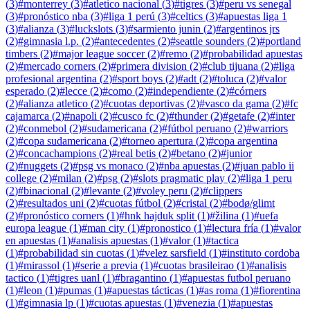
(
3
)
#
monterrey
(
3
)
#
atletico nacional
(
3
)
#
tigres
(
3
)
#
peru vs senegal
(
3
)
#
pronóstico nba
(
3
)
#
liga 1 perú
(
3
)
#
celtics
(
3
)
#
apuestas liga 1
(
3
)
#
alianza
(
3
)
#
luckslots
(
3
)
#
sarmiento junin
(
2
)
#
argentinos jrs
(
2
)
#
gimnasia l.p.
(
2
)
#
antecedentes
(
2
)
#
seattle sounders
(
2
)
#
portland
timbers
(
2
)
#
major league soccer
(
2
)
#
remo
(
2
)
#
probabilidad apuestas
(
2
)
#
mercado corners
(
2
)
#
primera division
(
2
)
#
club tijuana
(
2
)
#
liga
profesional argentina
(
2
)
#
sport boys
(
2
)
#
adt
(
2
)
#
toluca
(
2
)
#
valor
esperado
(
2
)
#
lecce
(
2
)
#
como
(
2
)
#
independiente
(
2
)
#
córners
(
2
)
#
alianza atletico
(
2
)
#
cuotas deportivas
(
2
)
#
vasco da gama
(
2
)
#
fc
cajamarca
(
2
)
#
napoli
(
2
)
#
cusco fc
(
2
)
#
thunder
(
2
)
#
getafe
(
2
)
#
inter
(
2
)
#
conmebol
(
2
)
#
sudamericana
(
2
)
#
fútbol peruano
(
2
)
#
warriors
(
2
)
#
copa sudamericana
(
2
)
#
torneo apertura
(
2
)
#
copa argentina
(
2
)
#
concachampions
(
2
)
#
real betis
(
2
)
#
betano
(
2
)
#
junior
(
2
)
#
nuggets
(
2
)
#
psg vs monaco
(
2
)
#
nba apuestas
(
2
)
#
juan pablo ii
college
(
2
)
#
milan
(
2
)
#
psg
(
2
)
#
slots pragmatic play
(
2
)
#
liga 1 peru
(
2
)
#
binacional
(
2
)
#
levante
(
2
)
#
voley peru
(
2
)
#
clippers
(
2
)
#
resultados uni
(
2
)
#
cuotas fútbol
(
2
)
#
cristal
(
2
)
#
bodø/glimt
(
2
)
#
pronóstico corners
(
1
)
#
hnk hajduk split
(
1
)
#
žilina
(
1
)
#
uefa
europa league
(
1
)
#
man city
(
1
)
#
pronostico
(
1
)
#
lectura fría
(
1
)
#
valor
en apuestas
(
1
)
#
analisis apuestas
(
1
)
#
valor
(
1
)
#
tactica
(
1
)
#
probabilidad sin cuotas
(
1
)
#
velez sarsfield
(
1
)
#
instituto cordoba
(
1
)
#
mirassol
(
1
)
#
serie a previa
(
1
)
#
cuotas brasileirao
(
1
)
#
analisis
tactico
(
1
)
#
tigres uanl
(
1
)
#
bragantino
(
1
)
#
apuestas futbol peruano
(
1
)
#
leon
(
1
)
#
pumas
(
1
)
#
apuestas tácticas
(
1
)
#
as roma
(
1
)
#
fiorentina
(
1
)
#
gimnasia lp
(
1
)
#
cuotas apuestas
(
1
)
#
venezia
(
1
)
#
apuestas