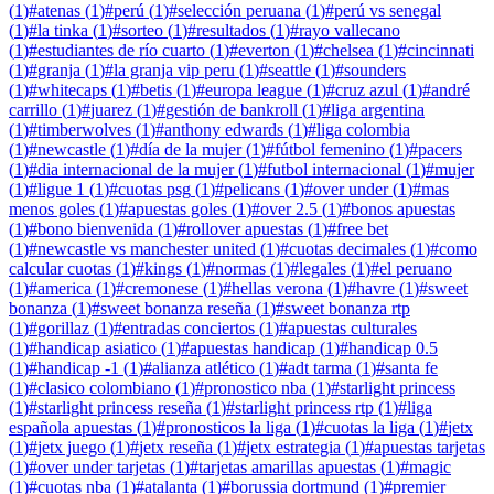
(
1
)
#
atenas
(
1
)
#
perú
(
1
)
#
selección peruana
(
1
)
#
perú vs senegal
(
1
)
#
la tinka
(
1
)
#
sorteo
(
1
)
#
resultados
(
1
)
#
rayo vallecano
(
1
)
#
estudiantes de río cuarto
(
1
)
#
everton
(
1
)
#
chelsea
(
1
)
#
cincinnati
(
1
)
#
granja
(
1
)
#
la granja vip peru
(
1
)
#
seattle
(
1
)
#
sounders
(
1
)
#
whitecaps
(
1
)
#
betis
(
1
)
#
europa league
(
1
)
#
cruz azul
(
1
)
#
andré
carrillo
(
1
)
#
juarez
(
1
)
#
gestión de bankroll
(
1
)
#
liga argentina
(
1
)
#
timberwolves
(
1
)
#
anthony edwards
(
1
)
#
liga colombia
(
1
)
#
newcastle
(
1
)
#
día de la mujer
(
1
)
#
fútbol femenino
(
1
)
#
pacers
(
1
)
#
dia internacional de la mujer
(
1
)
#
futbol internacional
(
1
)
#
mujer
(
1
)
#
ligue 1
(
1
)
#
cuotas psg
(
1
)
#
pelicans
(
1
)
#
over under
(
1
)
#
mas
menos goles
(
1
)
#
apuestas goles
(
1
)
#
over 2.5
(
1
)
#
bonos apuestas
(
1
)
#
bono bienvenida
(
1
)
#
rollover apuestas
(
1
)
#
free bet
(
1
)
#
newcastle vs manchester united
(
1
)
#
cuotas decimales
(
1
)
#
como
calcular cuotas
(
1
)
#
kings
(
1
)
#
normas
(
1
)
#
legales
(
1
)
#
el peruano
(
1
)
#
america
(
1
)
#
cremonese
(
1
)
#
hellas verona
(
1
)
#
havre
(
1
)
#
sweet
bonanza
(
1
)
#
sweet bonanza reseña
(
1
)
#
sweet bonanza rtp
(
1
)
#
gorillaz
(
1
)
#
entradas conciertos
(
1
)
#
apuestas culturales
(
1
)
#
handicap asiatico
(
1
)
#
apuestas handicap
(
1
)
#
handicap 0.5
(
1
)
#
handicap -1
(
1
)
#
alianza atlético
(
1
)
#
adt tarma
(
1
)
#
santa fe
(
1
)
#
clasico colombiano
(
1
)
#
pronostico nba
(
1
)
#
starlight princess
(
1
)
#
starlight princess reseña
(
1
)
#
starlight princess rtp
(
1
)
#
liga
española apuestas
(
1
)
#
pronosticos la liga
(
1
)
#
cuotas la liga
(
1
)
#
jetx
(
1
)
#
jetx juego
(
1
)
#
jetx reseña
(
1
)
#
jetx estrategia
(
1
)
#
apuestas tarjetas
(
1
)
#
over under tarjetas
(
1
)
#
tarjetas amarillas apuestas
(
1
)
#
magic
(
1
)
#
cuotas nba
(
1
)
#
atalanta
(
1
)
#
borussia dortmund
(
1
)
#
premier