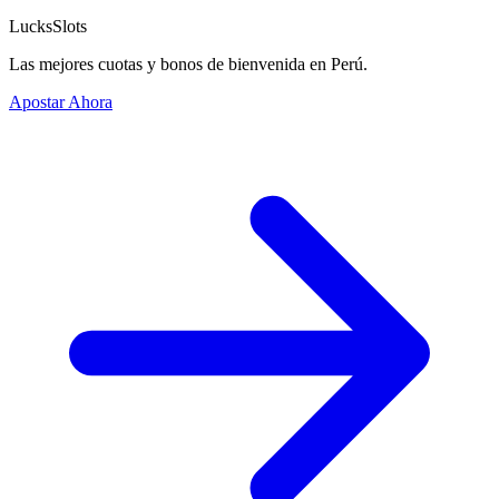
LucksSlots
Las mejores cuotas y bonos de bienvenida en Perú.
Apostar Ahora