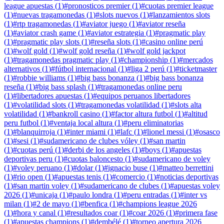
league apuestas
(
1
)
#
pronosticos premier
(
1
)
#
cuotas premier league
(
1
)
#
nuevas tragamonedas
(
1
)
#
slots nuevos
(
1
)
#
lanzamientos slots
(
1
)
#
rtp tragamonedas
(
1
)
#
aviator juego
(
1
)
#
aviator reseña
(
1
)
#
aviator crash game
(
1
)
#
aviator estrategia
(
1
)
#
pragmatic play
(
1
)
#
pragmatic play slots
(
1
)
#
reseña slots
(
1
)
#
casino online perú
(
1
)
#
wolf gold
(
1
)
#
wolf gold reseña
(
1
)
#
wolf gold jackpot
(
1
)
#
tragamonedas pragmatic play
(
1
)
#
championship
(
1
)
#
mercados
alternativos
(
1
)
#
fútbol internacional
(
1
)
#
liga 2 perú
(
1
)
#
ticketmaster
(
1
)
#
robbie williams
(
1
)
#
big bass bonanza
(
1
)
#
big bass bonanza
reseña
(
1
)
#
big bass splash
(
1
)
#
tragamonedas online peru
(
1
)
#
libertadores apuestas
(
1
)
#
equipos peruanos libertadores
(
1
)
#
volatilidad slots
(
1
)
#
tragamonedas volatilidad
(
1
)
#
slots alta
volatilidad
(
1
)
#
bankroll casino
(
1
)
#
factor altura futbol
(
1
)
#
altitud
peru futbol
(
1
)
#
ventaja local altura
(
1
)
#
peru eliminatorias
(
1
)
#
blanquirroja
(
1
)
#
inter miami
(
1
)
#
lafc
(
1
)
#
lionel messi
(
1
)
#
osasco
(
1
)
#
sesi
(
1
)
#
sudamericano de clubes vóley
(
1
)
#
san martin
(
1
)
#
cuotas perú
(
1
)
#
derbi de los angeles
(
1
)
#
boys
(
1
)
#
apuestas
deportivas peru
(
1
)
#
cuotas baloncesto
(
1
)
#
sudamericano de voley
(
1
)
#
voley peruano
(
1
)
#
dolar
(
1
)
#
ignacio buse
(
1
)
#
matteo berrettini
(
1
)
#
rio open
(
1
)
#
apuestas tenis
(
1
)
#
comercio
(
1
)
#
noticias deportivas
(
1
)
#
san martin voley
(
1
)
#
sudamericano de clubes
(
1
)
#
apuestas voley
2026
(
1
)
#
unicaja
(
1
)
#
paulo londra
(
1
)
#
peru entradas
(
1
)
#
inter vs
milan
(
1
)
#
2 de mayo
(
1
)
#
benfica
(
1
)
#
champions league 2026
(
1
)
#
hora y canal
(
1
)
#
resultados coar
(
1
)
#
coar 2026
(
1
)
#
primera fase
(
1
)
#
apuestas champions
(
1
)
#
dembélé
(
1
)
#
torneo apertura 2026