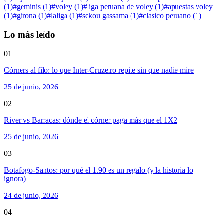
(
1
)
#
geminis
(
1
)
#
voley
(
1
)
#
liga peruana de voley
(
1
)
#
apuestas voley
(
1
)
#
girona
(
1
)
#
laliga
(
1
)
#
sekou gassama
(
1
)
#
clasico peruano
(
1
)
Lo más leído
01
Córners al filo: lo que Inter-Cruzeiro repite sin que nadie mire
25 de junio, 2026
02
River vs Barracas: dónde el córner paga más que el 1X2
25 de junio, 2026
03
Botafogo-Santos: por qué el 1.90 es un regalo (y la historia lo
ignora)
24 de junio, 2026
04