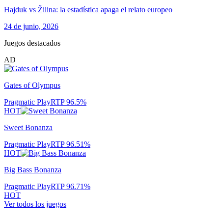
Hajduk vs Žilina: la estadística apaga el relato europeo
24 de junio, 2026
Juegos destacados
AD
Gates of Olympus
Pragmatic Play
RTP
96.5
%
HOT
Sweet Bonanza
Pragmatic Play
RTP
96.51
%
HOT
Big Bass Bonanza
Pragmatic Play
RTP
96.71
%
HOT
Ver todos los juegos