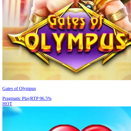
Gates of Olympus
Pragmatic Play
RTP
96.5
%
HOT