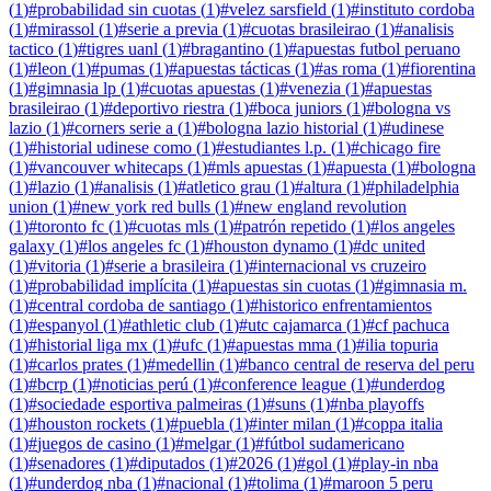
(
1
)
#
probabilidad sin cuotas
(
1
)
#
velez sarsfield
(
1
)
#
instituto cordoba
(
1
)
#
mirassol
(
1
)
#
serie a previa
(
1
)
#
cuotas brasileirao
(
1
)
#
analisis
tactico
(
1
)
#
tigres uanl
(
1
)
#
bragantino
(
1
)
#
apuestas futbol peruano
(
1
)
#
leon
(
1
)
#
pumas
(
1
)
#
apuestas tácticas
(
1
)
#
as roma
(
1
)
#
fiorentina
(
1
)
#
gimnasia lp
(
1
)
#
cuotas apuestas
(
1
)
#
venezia
(
1
)
#
apuestas
brasileirao
(
1
)
#
deportivo riestra
(
1
)
#
boca juniors
(
1
)
#
bologna vs
lazio
(
1
)
#
corners serie a
(
1
)
#
bologna lazio historial
(
1
)
#
udinese
(
1
)
#
historial udinese como
(
1
)
#
estudiantes l.p.
(
1
)
#
chicago fire
(
1
)
#
vancouver whitecaps
(
1
)
#
mls apuestas
(
1
)
#
apuesta
(
1
)
#
bologna
(
1
)
#
lazio
(
1
)
#
analisis
(
1
)
#
atletico grau
(
1
)
#
altura
(
1
)
#
philadelphia
union
(
1
)
#
new york red bulls
(
1
)
#
new england revolution
(
1
)
#
toronto fc
(
1
)
#
cuotas mls
(
1
)
#
patrón repetido
(
1
)
#
los angeles
galaxy
(
1
)
#
los angeles fc
(
1
)
#
houston dynamo
(
1
)
#
dc united
(
1
)
#
vitoria
(
1
)
#
serie a brasileira
(
1
)
#
internacional vs cruzeiro
(
1
)
#
probabilidad implícita
(
1
)
#
apuestas sin cuotas
(
1
)
#
gimnasia m.
(
1
)
#
central cordoba de santiago
(
1
)
#
historico enfrentamientos
(
1
)
#
espanyol
(
1
)
#
athletic club
(
1
)
#
utc cajamarca
(
1
)
#
cf pachuca
(
1
)
#
historial liga mx
(
1
)
#
ufc
(
1
)
#
apuestas mma
(
1
)
#
ilia topuria
(
1
)
#
carlos prates
(
1
)
#
medellin
(
1
)
#
banco central de reserva del peru
(
1
)
#
bcrp
(
1
)
#
noticias perú
(
1
)
#
conference league
(
1
)
#
underdog
(
1
)
#
sociedade esportiva palmeiras
(
1
)
#
suns
(
1
)
#
nba playoffs
(
1
)
#
houston rockets
(
1
)
#
puebla
(
1
)
#
inter milan
(
1
)
#
coppa italia
(
1
)
#
juegos de casino
(
1
)
#
melgar
(
1
)
#
fútbol sudamericano
(
1
)
#
senadores
(
1
)
#
diputados
(
1
)
#
2026
(
1
)
#
gol
(
1
)
#
play-in nba
(
1
)
#
underdog nba
(
1
)
#
nacional
(
1
)
#
tolima
(
1
)
#
maroon 5 peru