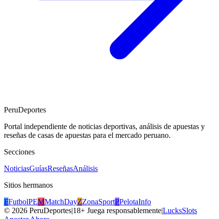
PeruDeportes
Portal independiente de noticias deportivas, análisis de apuestas y
reseñas de casas de apuestas para el mercado peruano.
Secciones
Noticias
Guías
Reseñas
Análisis
Sitios hermanos
F
FutbolPE
M
MatchDay
Z
ZonaSport
P
PelotaInfo
©
2026
PeruDeportes
|
18+ Juega responsablemente
|
LucksSlots