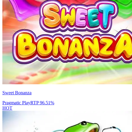
Sweet Bonanza
Pragmatic Play
RTP
96.51
%
HOT