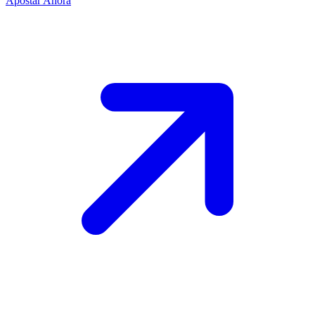
Apostar Ahora