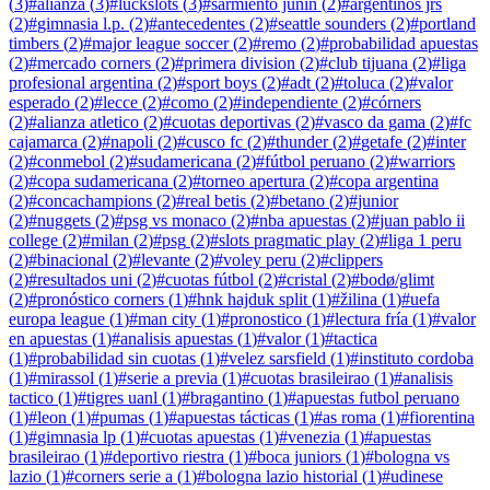
(
3
)
#
alianza
(
3
)
#
luckslots
(
3
)
#
sarmiento junin
(
2
)
#
argentinos jrs
(
2
)
#
gimnasia l.p.
(
2
)
#
antecedentes
(
2
)
#
seattle sounders
(
2
)
#
portland
timbers
(
2
)
#
major league soccer
(
2
)
#
remo
(
2
)
#
probabilidad apuestas
(
2
)
#
mercado corners
(
2
)
#
primera division
(
2
)
#
club tijuana
(
2
)
#
liga
profesional argentina
(
2
)
#
sport boys
(
2
)
#
adt
(
2
)
#
toluca
(
2
)
#
valor
esperado
(
2
)
#
lecce
(
2
)
#
como
(
2
)
#
independiente
(
2
)
#
córners
(
2
)
#
alianza atletico
(
2
)
#
cuotas deportivas
(
2
)
#
vasco da gama
(
2
)
#
fc
cajamarca
(
2
)
#
napoli
(
2
)
#
cusco fc
(
2
)
#
thunder
(
2
)
#
getafe
(
2
)
#
inter
(
2
)
#
conmebol
(
2
)
#
sudamericana
(
2
)
#
fútbol peruano
(
2
)
#
warriors
(
2
)
#
copa sudamericana
(
2
)
#
torneo apertura
(
2
)
#
copa argentina
(
2
)
#
concachampions
(
2
)
#
real betis
(
2
)
#
betano
(
2
)
#
junior
(
2
)
#
nuggets
(
2
)
#
psg vs monaco
(
2
)
#
nba apuestas
(
2
)
#
juan pablo ii
college
(
2
)
#
milan
(
2
)
#
psg
(
2
)
#
slots pragmatic play
(
2
)
#
liga 1 peru
(
2
)
#
binacional
(
2
)
#
levante
(
2
)
#
voley peru
(
2
)
#
clippers
(
2
)
#
resultados uni
(
2
)
#
cuotas fútbol
(
2
)
#
cristal
(
2
)
#
bodø/glimt
(
2
)
#
pronóstico corners
(
1
)
#
hnk hajduk split
(
1
)
#
žilina
(
1
)
#
uefa
europa league
(
1
)
#
man city
(
1
)
#
pronostico
(
1
)
#
lectura fría
(
1
)
#
valor
en apuestas
(
1
)
#
analisis apuestas
(
1
)
#
valor
(
1
)
#
tactica
(
1
)
#
probabilidad sin cuotas
(
1
)
#
velez sarsfield
(
1
)
#
instituto cordoba
(
1
)
#
mirassol
(
1
)
#
serie a previa
(
1
)
#
cuotas brasileirao
(
1
)
#
analisis
tactico
(
1
)
#
tigres uanl
(
1
)
#
bragantino
(
1
)
#
apuestas futbol peruano
(
1
)
#
leon
(
1
)
#
pumas
(
1
)
#
apuestas tácticas
(
1
)
#
as roma
(
1
)
#
fiorentina
(
1
)
#
gimnasia lp
(
1
)
#
cuotas apuestas
(
1
)
#
venezia
(
1
)
#
apuestas
brasileirao
(
1
)
#
deportivo riestra
(
1
)
#
boca juniors
(
1
)
#
bologna vs
lazio
(
1
)
#
corners serie a
(
1
)
#
bologna lazio historial
(
1
)
#
udinese