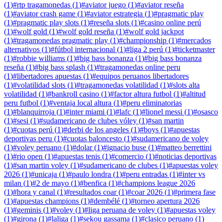
(
1
)
#
rtp tragamonedas
(
1
)
#
aviator juego
(
1
)
#
aviator reseña
(
1
)
#
aviator crash game
(
1
)
#
aviator estrategia
(
1
)
#
pragmatic play
(
1
)
#
pragmatic play slots
(
1
)
#
reseña slots
(
1
)
#
casino online perú
(
1
)
#
wolf gold
(
1
)
#
wolf gold reseña
(
1
)
#
wolf gold jackpot
(
1
)
#
tragamonedas pragmatic play
(
1
)
#
championship
(
1
)
#
mercados
alternativos
(
1
)
#
fútbol internacional
(
1
)
#
liga 2 perú
(
1
)
#
ticketmaster
(
1
)
#
robbie williams
(
1
)
#
big bass bonanza
(
1
)
#
big bass bonanza
reseña
(
1
)
#
big bass splash
(
1
)
#
tragamonedas online peru
(
1
)
#
libertadores apuestas
(
1
)
#
equipos peruanos libertadores
(
1
)
#
volatilidad slots
(
1
)
#
tragamonedas volatilidad
(
1
)
#
slots alta
volatilidad
(
1
)
#
bankroll casino
(
1
)
#
factor altura futbol
(
1
)
#
altitud
peru futbol
(
1
)
#
ventaja local altura
(
1
)
#
peru eliminatorias
(
1
)
#
blanquirroja
(
1
)
#
inter miami
(
1
)
#
lafc
(
1
)
#
lionel messi
(
1
)
#
osasco
(
1
)
#
sesi
(
1
)
#
sudamericano de clubes vóley
(
1
)
#
san martin
(
1
)
#
cuotas perú
(
1
)
#
derbi de los angeles
(
1
)
#
boys
(
1
)
#
apuestas
deportivas peru
(
1
)
#
cuotas baloncesto
(
1
)
#
sudamericano de voley
(
1
)
#
voley peruano
(
1
)
#
dolar
(
1
)
#
ignacio buse
(
1
)
#
matteo berrettini
(
1
)
#
rio open
(
1
)
#
apuestas tenis
(
1
)
#
comercio
(
1
)
#
noticias deportivas
(
1
)
#
san martin voley
(
1
)
#
sudamericano de clubes
(
1
)
#
apuestas voley
2026
(
1
)
#
unicaja
(
1
)
#
paulo londra
(
1
)
#
peru entradas
(
1
)
#
inter vs
milan
(
1
)
#
2 de mayo
(
1
)
#
benfica
(
1
)
#
champions league 2026
(
1
)
#
hora y canal
(
1
)
#
resultados coar
(
1
)
#
coar 2026
(
1
)
#
primera fase
(
1
)
#
apuestas champions
(
1
)
#
dembélé
(
1
)
#
torneo apertura 2026
(
1
)
#
geminis
(
1
)
#
voley
(
1
)
#
liga peruana de voley
(
1
)
#
apuestas voley
(
1
)
#
girona
(
1
)
#
laliga
(
1
)
#
sekou gassama
(
1
)
#
clasico peruano
(
1
)