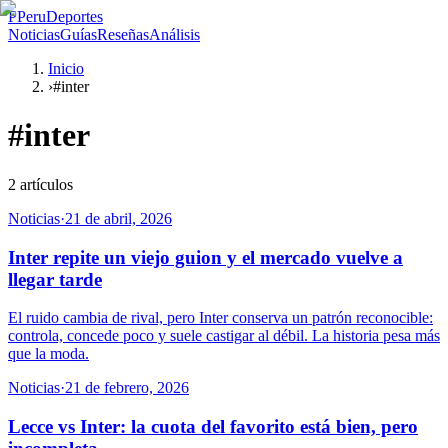
P
PeruDeportes
Noticias
Guías
Reseñas
Análisis
Inicio
›
#inter
#
inter
2
artículos
Noticias
·
21 de abril, 2026
Inter repite un viejo guion y el mercado vuelve a
llegar tarde
El ruido cambia de rival, pero Inter conserva un patrón reconocible:
controla, concede poco y suele castigar al débil. La historia pesa más
que la moda.
Noticias
·
21 de febrero, 2026
Lecce vs Inter: la cuota del favorito está bien, pero