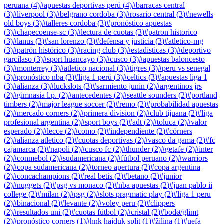
peruana
(
4
)
#
apuestas deportivas perú
(
4
)
#
barracas central
(
3
)
#
liverpool
(
3
)
#
belgrano cordoba
(
3
)
#
rosario central
(
3
)
#
newells
old boys
(
3
)
#
talleres cordoba
(
3
)
#
pronóstico apuestas
(
3
)
#
chapecoense-sc
(
3
)
#
lectura de cuotas
(
3
)
#
patron historico
(
3
)
#
lanus
(
3
)
#
san lorenzo
(
3
)
#
defensa y justicia
(
3
)
#
atletico-mg
(
3
)
#
patrón histórico
(
3
)
#
racing club
(
3
)
#
estadisticas
(
3
)
#
deportivo
garcilaso
(
3
)
#
sport huancayo
(
3
)
#
cusco
(
3
)
#
apuestas baloncesto
(
3
)
#
monterrey
(
3
)
#
atletico nacional
(
3
)
#
tigres
(
3
)
#
peru vs senegal
(
3
)
#
pronóstico nba
(
3
)
#
liga 1 perú
(
3
)
#
celtics
(
3
)
#
apuestas liga 1
(
3
)
#
alianza
(
3
)
#
luckslots
(
3
)
#
sarmiento junin
(
2
)
#
argentinos jrs
(
2
)
#
gimnasia l.p.
(
2
)
#
antecedentes
(
2
)
#
seattle sounders
(
2
)
#
portland
timbers
(
2
)
#
major league soccer
(
2
)
#
remo
(
2
)
#
probabilidad apuestas
(
2
)
#
mercado corners
(
2
)
#
primera division
(
2
)
#
club tijuana
(
2
)
#
liga
profesional argentina
(
2
)
#
sport boys
(
2
)
#
adt
(
2
)
#
toluca
(
2
)
#
valor
esperado
(
2
)
#
lecce
(
2
)
#
como
(
2
)
#
independiente
(
2
)
#
córners
(
2
)
#
alianza atletico
(
2
)
#
cuotas deportivas
(
2
)
#
vasco da gama
(
2
)
#
fc
cajamarca
(
2
)
#
napoli
(
2
)
#
cusco fc
(
2
)
#
thunder
(
2
)
#
getafe
(
2
)
#
inter
(
2
)
#
conmebol
(
2
)
#
sudamericana
(
2
)
#
fútbol peruano
(
2
)
#
warriors
(
2
)
#
copa sudamericana
(
2
)
#
torneo apertura
(
2
)
#
copa argentina
(
2
)
#
concachampions
(
2
)
#
real betis
(
2
)
#
betano
(
2
)
#
junior
(
2
)
#
nuggets
(
2
)
#
psg vs monaco
(
2
)
#
nba apuestas
(
2
)
#
juan pablo ii
college
(
2
)
#
milan
(
2
)
#
psg
(
2
)
#
slots pragmatic play
(
2
)
#
liga 1 peru
(
2
)
#
binacional
(
2
)
#
levante
(
2
)
#
voley peru
(
2
)
#
clippers
(
2
)
#
resultados uni
(
2
)
#
cuotas fútbol
(
2
)
#
cristal
(
2
)
#
bodø/glimt
(
2
)
#
pronóstico corners
(
1
)
#
hnk hajduk split
(
1
)
#
žilina
(
1
)
#
uefa