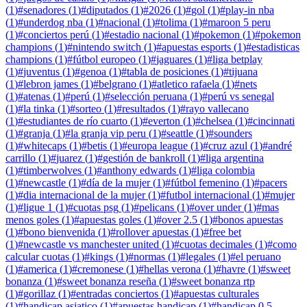
(
1
)
#
senadores
(
1
)
#
diputados
(
1
)
#
2026
(
1
)
#
gol
(
1
)
#
play-in nba
(
1
)
#
underdog nba
(
1
)
#
nacional
(
1
)
#
tolima
(
1
)
#
maroon 5 peru
(
1
)
#
conciertos perú
(
1
)
#
estadio nacional
(
1
)
#
pokemon
(
1
)
#
pokemon
champions
(
1
)
#
nintendo switch
(
1
)
#
apuestas esports
(
1
)
#
estadisticas
champions
(
1
)
#
fútbol europeo
(
1
)
#
jaguares
(
1
)
#
liga betplay
(
1
)
#
juventus
(
1
)
#
genoa
(
1
)
#
tabla de posiciones
(
1
)
#
tijuana
(
1
)
#
lebron james
(
1
)
#
belgrano
(
1
)
#
atletico rafaela
(
1
)
#
nets
(
1
)
#
atenas
(
1
)
#
perú
(
1
)
#
selección peruana
(
1
)
#
perú vs senegal
(
1
)
#
la tinka
(
1
)
#
sorteo
(
1
)
#
resultados
(
1
)
#
rayo vallecano
(
1
)
#
estudiantes de río cuarto
(
1
)
#
everton
(
1
)
#
chelsea
(
1
)
#
cincinnati
(
1
)
#
granja
(
1
)
#
la granja vip peru
(
1
)
#
seattle
(
1
)
#
sounders
(
1
)
#
whitecaps
(
1
)
#
betis
(
1
)
#
europa league
(
1
)
#
cruz azul
(
1
)
#
andré
carrillo
(
1
)
#
juarez
(
1
)
#
gestión de bankroll
(
1
)
#
liga argentina
(
1
)
#
timberwolves
(
1
)
#
anthony edwards
(
1
)
#
liga colombia
(
1
)
#
newcastle
(
1
)
#
día de la mujer
(
1
)
#
fútbol femenino
(
1
)
#
pacers
(
1
)
#
dia internacional de la mujer
(
1
)
#
futbol internacional
(
1
)
#
mujer
(
1
)
#
ligue 1
(
1
)
#
cuotas psg
(
1
)
#
pelicans
(
1
)
#
over under
(
1
)
#
mas
menos goles
(
1
)
#
apuestas goles
(
1
)
#
over 2.5
(
1
)
#
bonos apuestas
(
1
)
#
bono bienvenida
(
1
)
#
rollover apuestas
(
1
)
#
free bet
(
1
)
#
newcastle vs manchester united
(
1
)
#
cuotas decimales
(
1
)
#
como
calcular cuotas
(
1
)
#
kings
(
1
)
#
normas
(
1
)
#
legales
(
1
)
#
el peruano
(
1
)
#
america
(
1
)
#
cremonese
(
1
)
#
hellas verona
(
1
)
#
havre
(
1
)
#
sweet
bonanza
(
1
)
#
sweet bonanza reseña
(
1
)
#
sweet bonanza rtp
(
1
)
#
gorillaz
(
1
)
#
entradas conciertos
(
1
)
#
apuestas culturales
(
1
)
#
handicap asiatico
(
1
)
#
apuestas handicap
(
1
)
#
handicap 0.5