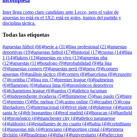
incompleta
Inter llega como claro candidato ante Lecce, pero el valor de
apuestas no está en el 1X2: está en goles, tramos del partido y
disciplina táctica.
Todas las etiquetas
#
apuestas fútbol
(
66
)
#
serie a
(
31
)
#
liga profesional
(
21
)
#
apuestas
deportivas
(
19
)
#
apuestas futbol
(
17
)
#
historial
(
17
)
#
cuotas
(
14
)
#
liga
1
(
14
)
#
lakers
(
13
)
#
apuestas en vivo
(
13
)
#
apuestas nba
(
12
)
#
apuestas
(
11
)
#
botafogo
(
9
)
#
probabilidad
(
9
)
#
la liga
(
9
)
#
apuestas corners
(
9
)
#
apuestas perú
(
9
)
#
peru
(
9
)
#
corners
apuestas
(
8
)
#
análisis táctico
(
8
)
#
corners
(
8
)
#
barcelona
(
8
)
#
cruzeiro
(
7
)
#
coritiba
(
7
)
#
liga mx
(
7
)
#
premier league
(
6
)
#
palmeiras
(
6
)
#
flamengo
(
6
)
#
alianza lima
(
6
)
#
pronósticos deportivos
(
6
)
#
champions league
(
6
)
#
santos
(
5
)
#
atletico tucuman
(
5
)
#
independiente rivadavia
(
5
)
#
fluminense
(
5
)
#
sao paulo
(
5
)
#
tigre
(
5
)
#
gremio
(
5
)
#
fbc melgar
(
5
)
#
casino online
(
5
)
#
ecuabet
(
5
)
#
copa
libertadores
(
5
)
#
internacional
(
4
)
#
river plate
(
4
)
#
platense
(
4
)
#
union
santa fe
(
4
)
#
rb bragantino
(
4
)
#
real madrid
(
4
)
#
huracan
(
4
)
#
banfield
(
4
)
#
pronóstico
(
4
)
#
manchester city
(
4
)
#
atletico paranaense
(
4
)
#
aldosivi
(
4
)
#
estudiantes de rio cuarto
(
4
)
#
bahia
(
4
)
#
corinthians
(
4
)
#
apuestas mls
(
4
)
#
cienciano
(
4
)
#
sporting cristal
(
4
)
#
primera
división
(
4
)
#
brasileirao
(
4
)
#
nba
(
4
)
#
universitario
(
4
)
#
seleccion