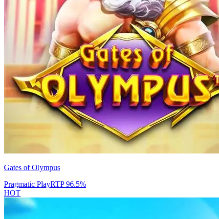
Gates of Olympus
Pragmatic Play
RTP
96.5
%
HOT