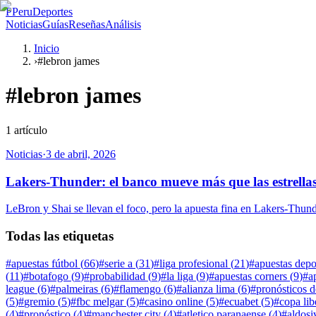
P
PeruDeportes
Noticias
Guías
Reseñas
Análisis
Inicio
›
#lebron james
#
lebron james
1
artículo
Noticias
·
3 de abril, 2026
Lakers-Thunder: el banco mueve más que las estrella
LeBron y Shai se llevan el foco, pero la apuesta fina en Lakers-Thun
Todas las etiquetas
#
apuestas fútbol
(
66
)
#
serie a
(
31
)
#
liga profesional
(
21
)
#
apuestas depo
(
11
)
#
botafogo
(
9
)
#
probabilidad
(
9
)
#
la liga
(
9
)
#
apuestas corners
(
9
)
#
a
league
(
6
)
#
palmeiras
(
6
)
#
flamengo
(
6
)
#
alianza lima
(
6
)
#
pronósticos d
(
5
)
#
gremio
(
5
)
#
fbc melgar
(
5
)
#
casino online
(
5
)
#
ecuabet
(
5
)
#
copa lib
(
4
)
#
pronóstico
(
4
)
#
manchester city
(
4
)
#
atletico paranaense
(
4
)
#
aldosi