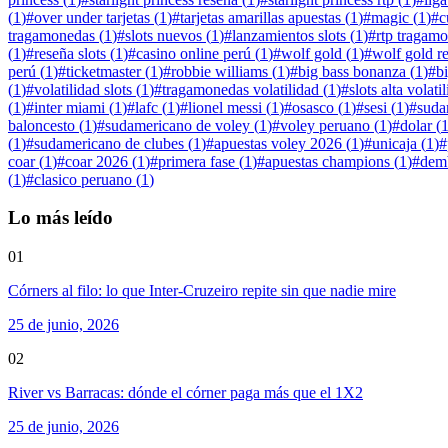
(
1
)
#
over under tarjetas
(
1
)
#
tarjetas amarillas apuestas
(
1
)
#
magic
(
1
)
#
c
tragamonedas
(
1
)
#
slots nuevos
(
1
)
#
lanzamientos slots
(
1
)
#
rtp tragam
(
1
)
#
reseña slots
(
1
)
#
casino online perú
(
1
)
#
wolf gold
(
1
)
#
wolf gold r
perú
(
1
)
#
ticketmaster
(
1
)
#
robbie williams
(
1
)
#
big bass bonanza
(
1
)
#
b
(
1
)
#
volatilidad slots
(
1
)
#
tragamonedas volatilidad
(
1
)
#
slots alta volati
(
1
)
#
inter miami
(
1
)
#
lafc
(
1
)
#
lionel messi
(
1
)
#
osasco
(
1
)
#
sesi
(
1
)
#
suda
baloncesto
(
1
)
#
sudamericano de voley
(
1
)
#
voley peruano
(
1
)
#
dolar
(
(
1
)
#
sudamericano de clubes
(
1
)
#
apuestas voley 2026
(
1
)
#
unicaja
(
1
)
#
coar
(
1
)
#
coar 2026
(
1
)
#
primera fase
(
1
)
#
apuestas champions
(
1
)
#
dem
(
1
)
#
clasico peruano
(
1
)
Lo más leído
01
Córners al filo: lo que Inter-Cruzeiro repite sin que nadie mire
25 de junio, 2026
02
River vs Barracas: dónde el córner paga más que el 1X2
25 de junio, 2026