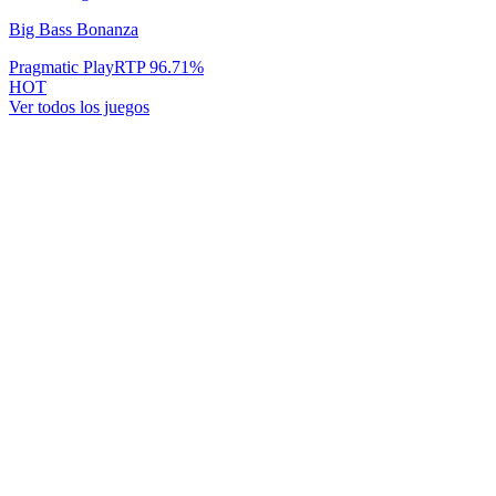
Big Bass Bonanza
Pragmatic Play
RTP
96.71
%
HOT
Ver todos los juegos