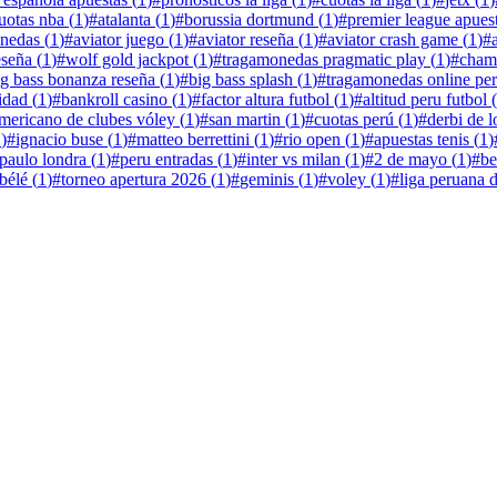
uotas nba
(
1
)
#
atalanta
(
1
)
#
borussia dortmund
(
1
)
#
premier league apues
onedas
(
1
)
#
aviator juego
(
1
)
#
aviator reseña
(
1
)
#
aviator crash game
(
1
)
#
eseña
(
1
)
#
wolf gold jackpot
(
1
)
#
tragamonedas pragmatic play
(
1
)
#
cham
ig bass bonanza reseña
(
1
)
#
big bass splash
(
1
)
#
tragamonedas online pe
lidad
(
1
)
#
bankroll casino
(
1
)
#
factor altura futbol
(
1
)
#
altitud peru futbol
(
mericano de clubes vóley
(
1
)
#
san martin
(
1
)
#
cuotas perú
(
1
)
#
derbi de l
1
)
#
ignacio buse
(
1
)
#
matteo berrettini
(
1
)
#
rio open
(
1
)
#
apuestas tenis
(
1
)
paulo londra
(
1
)
#
peru entradas
(
1
)
#
inter vs milan
(
1
)
#
2 de mayo
(
1
)
#
be
bélé
(
1
)
#
torneo apertura 2026
(
1
)
#
geminis
(
1
)
#
voley
(
1
)
#
liga peruana 