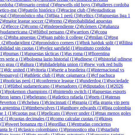
cordoba
(
3
)
#
rosario central
(
3
)
#
newells old boys
(
3
)
#
talleres cordoba
letico-mg
(
3
)
#
patrón histórico
(
3
)
#
racing club
(
3
)
#
estadisticas
egal
(
3
)
#
pronóstico nba
(
3
)
#
liga 1 perú
(
3
)
#
celtics
(
3
)
#
apuestas liga 1
2
)
#
major league soccer
(
2
)
#
remo
(
2
)
#
probabilidad apuestas
(
2
)
#
lecce
(
2
)
#
como
(
2
)
#
independiente
(
2
)
#
córners
(
2
)
#
alianza
#
sudamericana
(
2
)
#
fútbol peruano
(
2
)
#
warriors
(
2
)
#
copa
co
(
2
)
#
nba apuestas
(
2
)
#
juan pablo ii college
(
2
)
#
milan
(
2
)
#
psg
l
(
2
)
#
bodø/glimt
(
2
)
#
pronóstico corners
(
1
)
#
hnk hajduk split
(
1
)
#
žilina
bilidad sin cuotas
(
1
)
#
velez sarsfield
(
1
)
#
instituto cordoba
1
)
#
pumas
(
1
)
#
apuestas tácticas
(
1
)
#
as roma
(
1
)
#
fiorentina
rs serie a
(
1
)
#
bologna lazio historial
(
1
)
#
udinese
(
1
)
#
historial udinese
ico grau
(
1
)
#
altura
(
1
)
#
philadelphia union
(
1
)
#
new york red bulls
(
1
)
#
dc united
(
1
)
#
vitoria
(
1
)
#
serie a brasileira
(
1
)
#
internacional vs
#
espanyol
(
1
)
#
athletic club
(
1
)
#
utc cajamarca
(
1
)
#
cf pachuca
1
)
#
noticias perú
(
1
)
#
conference league
(
1
)
#
underdog
(
1
)
#
sociedade
r
(
1
)
#
fútbol sudamericano
(
1
)
#
senadores
(
1
)
#
diputados
(
1
)
#
2026
(
1
)
#
pokemon champions
(
1
)
#
nintendo switch
(
1
)
#
apuestas esports
ebron james
(
1
)
#
belgrano
(
1
)
#
atletico rafaela
(
1
)
#
nets
(
1
)
#
atenas
#
everton
(
1
)
#
chelsea
(
1
)
#
cincinnati
(
1
)
#
granja
(
1
)
#
la granja vip peru
a argentina
(
1
)
#
timberwolves
(
1
)
#
anthony edwards
(
1
)
#
liga colombia
ue 1
(
1
)
#
cuotas psg
(
1
)
#
pelicans
(
1
)
#
over under
(
1
)
#
mas menos goles
ed
(
1
)
#
cuotas decimales
(
1
)
#
como calcular cuotas
(
1
)
#
kings
(
1
)
#
sweet bonanza rtp
(
1
)
#
gorillaz
(
1
)
#
entradas conciertos
anta fe
(
1
)
#
clasico colombiano
(
1
)
#
pronostico nba
(
1
)
#
starlight
#
jetx juego
(
1
)
#
jetx reseña
(
1
)
#
jetx estrategia
(
1
)
#
apuestas tarjetas