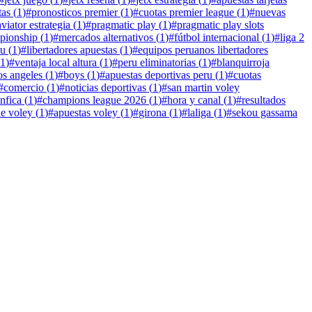
tas
(
1
)
#
pronosticos premier
(
1
)
#
cuotas premier league
(
1
)
#
nuevas
aviator estrategia
(
1
)
#
pragmatic play
(
1
)
#
pragmatic play slots
pionship
(
1
)
#
mercados alternativos
(
1
)
#
fútbol internacional
(
1
)
#
liga 2
ru
(
1
)
#
libertadores apuestas
(
1
)
#
equipos peruanos libertadores
1
)
#
ventaja local altura
(
1
)
#
peru eliminatorias
(
1
)
#
blanquirroja
os angeles
(
1
)
#
boys
(
1
)
#
apuestas deportivas peru
(
1
)
#
cuotas
#
comercio
(
1
)
#
noticias deportivas
(
1
)
#
san martin voley
nfica
(
1
)
#
champions league 2026
(
1
)
#
hora y canal
(
1
)
#
resultados
de voley
(
1
)
#
apuestas voley
(
1
)
#
girona
(
1
)
#
laliga
(
1
)
#
sekou gassama