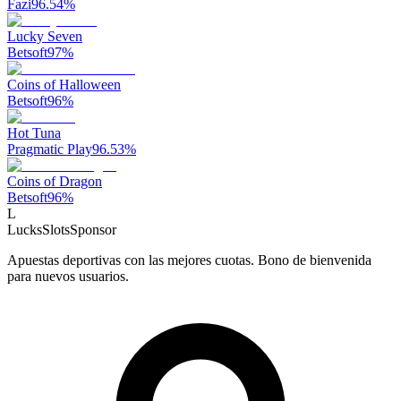
Fazi
96.54
%
Lucky Seven
Betsoft
97
%
Coins of Halloween
Betsoft
96
%
Hot Tuna
Pragmatic Play
96.53
%
Coins of Dragon
Betsoft
96
%
L
LucksSlots
Sponsor
Apuestas deportivas con las mejores cuotas. Bono de bienvenida
para nuevos usuarios.