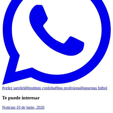
#
velez sarsfield
#
instituto cordoba
#
liga profesional
#
apuestas futbol
Te puede interesar
Noticias
·
10 de junio, 2026