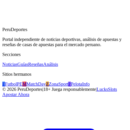
PeruDeportes
Portal independiente de noticias deportivas, análisis de apuestas y
reseñas de casas de apuestas para el mercado peruano.
Secciones
Noticias
Guías
Reseñas
Análisis
Sitios hermanos
F
FutbolPE
M
MatchDay
Z
ZonaSport
P
PelotaInfo
©
2026
PeruDeportes
|
18+ Juega responsablemente
|
LucksSlots
Apostar Ahora