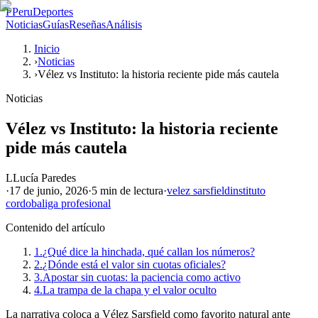
P
PeruDeportes
Noticias
Guías
Reseñas
Análisis
Inicio
›
Noticias
›
Vélez vs Instituto: la historia reciente pide más cautela
Noticias
Vélez vs Instituto: la historia reciente
pide más cautela
L
Lucía Paredes
·
17 de junio, 2026
·
5 min
de lectura
·
velez sarsfield
instituto
cordoba
liga profesional
Contenido del artículo
1.
¿Qué dice la hinchada, qué callan los números?
2.
¿Dónde está el valor sin cuotas oficiales?
3.
Apostar sin cuotas: la paciencia como activo
4.
La trampa de la chapa y el valor oculto
La narrativa coloca a Vélez Sarsfield como favorito natural ante