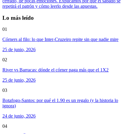
cerrado, de pocas emociones. Explicamos por qué el sábado se
repetirá el patrón y cómo leerlo desde las apuestas.
Lo más leído
01
Córners al filo: lo que Inter-Cruzeiro repite sin que nadie mire
25 de junio, 2026
02
River vs Barracas: dónde el córner paga más que el 1X2
25 de junio, 2026
03
Botafogo-Santos: por qué el 1.90 es un regalo (y la historia lo
ignora)
24 de junio, 2026
04