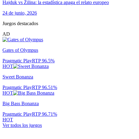
Hajduk vs Žilina: la estadística apaga el relato europeo
24 de junio, 2026
Juegos destacados
AD
Gates of Olympus
Pragmatic Play
RTP
96.5
%
HOT
Sweet Bonanza
Pragmatic Play
RTP
96.51
%
HOT
Big Bass Bonanza
Pragmatic Play
RTP
96.71
%
HOT
Ver todos los juegos