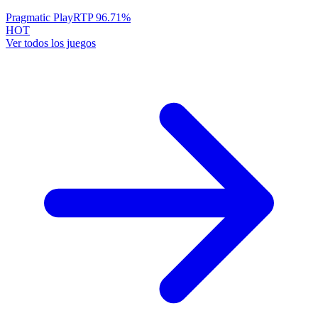
Pragmatic Play
RTP
96.71
%
HOT
Ver todos los juegos