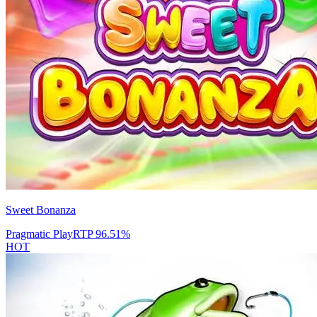
Sweet Bonanza
Pragmatic Play
RTP
96.51
%
HOT