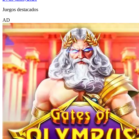
Juegos destacados
AD