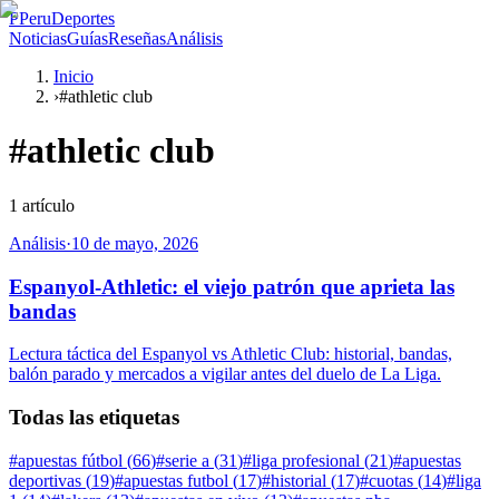
P
PeruDeportes
Noticias
Guías
Reseñas
Análisis
Inicio
›
#athletic club
#
athletic club
1
artículo
Análisis
·
10 de mayo, 2026
Espanyol-Athletic: el viejo patrón que aprieta las
bandas
Lectura táctica del Espanyol vs Athletic Club: historial, bandas,
balón parado y mercados a vigilar antes del duelo de La Liga.
Todas las etiquetas
#
apuestas fútbol
(
66
)
#
serie a
(
31
)
#
liga profesional
(
21
)
#
apuestas
deportivas
(
19
)
#
apuestas futbol
(
17
)
#
historial
(
17
)
#
cuotas
(
14
)
#
liga