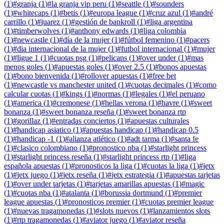
(
1
)
#
granja
(
1
)
#
la granja vip peru
(
1
)
#
seattle
(
1
)
#
sounders
(
1
)
#
whitecaps
(
1
)
#
betis
(
1
)
#
europa league
(
1
)
#
cruz azul
(
1
)
#
andré
carrillo
(
1
)
#
juarez
(
1
)
#
gestión de bankroll
(
1
)
#
liga argentina
(
1
)
#
timberwolves
(
1
)
#
anthony edwards
(
1
)
#
liga colombia
(
1
)
#
newcastle
(
1
)
#
día de la mujer
(
1
)
#
fútbol femenino
(
1
)
#
pacers
(
1
)
#
dia internacional de la mujer
(
1
)
#
futbol internacional
(
1
)
#
mujer
(
1
)
#
ligue 1
(
1
)
#
cuotas psg
(
1
)
#
pelicans
(
1
)
#
over under
(
1
)
#
mas
menos goles
(
1
)
#
apuestas goles
(
1
)
#
over 2.5
(
1
)
#
bonos apuestas
(
1
)
#
bono bienvenida
(
1
)
#
rollover apuestas
(
1
)
#
free bet
(
1
)
#
newcastle vs manchester united
(
1
)
#
cuotas decimales
(
1
)
#
como
calcular cuotas
(
1
)
#
kings
(
1
)
#
normas
(
1
)
#
legales
(
1
)
#
el peruano
(
1
)
#
america
(
1
)
#
cremonese
(
1
)
#
hellas verona
(
1
)
#
havre
(
1
)
#
sweet
bonanza
(
1
)
#
sweet bonanza reseña
(
1
)
#
sweet bonanza rtp
(
1
)
#
gorillaz
(
1
)
#
entradas conciertos
(
1
)
#
apuestas culturales
(
1
)
#
handicap asiatico
(
1
)
#
apuestas handicap
(
1
)
#
handicap 0.5
(
1
)
#
handicap -1
(
1
)
#
alianza atlético
(
1
)
#
adt tarma
(
1
)
#
santa fe
(
1
)
#
clasico colombiano
(
1
)
#
pronostico nba
(
1
)
#
starlight princess
(
1
)
#
starlight princess reseña
(
1
)
#
starlight princess rtp
(
1
)
#
liga
española apuestas
(
1
)
#
pronosticos la liga
(
1
)
#
cuotas la liga
(
1
)
#
jetx
(
1
)
#
jetx juego
(
1
)
#
jetx reseña
(
1
)
#
jetx estrategia
(
1
)
#
apuestas tarjetas
(
1
)
#
over under tarjetas
(
1
)
#
tarjetas amarillas apuestas
(
1
)
#
magic
(
1
)
#
cuotas nba
(
1
)
#
atalanta
(
1
)
#
borussia dortmund
(
1
)
#
premier
league apuestas
(
1
)
#
pronosticos premier
(
1
)
#
cuotas premier league
(
1
)
#
nuevas tragamonedas
(
1
)
#
slots nuevos
(
1
)
#
lanzamientos slots
(
1
)
#
rtp tragamonedas
(
1
)
#
aviator juego
(
1
)
#
aviator reseña