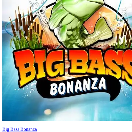
Big Bass Bonanza