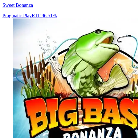
Sweet Bonanza
Pragmatic Play
RTP
96.51
%