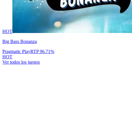
HOT
Big Bass Bonanza
Pragmatic Play
RTP
96.71
%
HOT
Ver todos los juegos