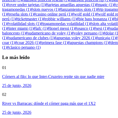
(
1
)
#
over under tarjetas
(
1
)
#
tarjetas amarillas apuestas
(
1
)
#
magic
(
1
)
#
c
tragamonedas
(
1
)
#
slots nuevos
(
1
)
#
lanzamientos slots
(
1
)
#
rtp tragam
(
1
)
#
reseña slots
(
1
)
#
casino online perú
(
1
)
#
wolf gold
(
1
)
#
wolf gold r
perú
(
1
)
#
ticketmaster
(
1
)
#
robbie williams
(
1
)
#
big bass bonanza
(
1
)
#
b
(
1
)
#
volatilidad slots
(
1
)
#
tragamonedas volatilidad
(
1
)
#
slots alta volati
(
1
)
#
inter miami
(
1
)
#
lafc
(
1
)
#
lionel messi
(
1
)
#
osasco
(
1
)
#
sesi
(
1
)
#
suda
baloncesto
(
1
)
#
sudamericano de voley
(
1
)
#
voley peruano
(
1
)
#
dolar
(
(
1
)
#
sudamericano de clubes
(
1
)
#
apuestas voley 2026
(
1
)
#
unicaja
(
1
)
#
coar
(
1
)
#
coar 2026
(
1
)
#
primera fase
(
1
)
#
apuestas champions
(
1
)
#
dem
(
1
)
#
clasico peruano
(
1
)
Lo más leído
01
Córners al filo: lo que Inter-Cruzeiro repite sin que nadie mire
25 de junio, 2026
02
River vs Barracas: dónde el córner paga más que el 1X2
25 de junio, 2026