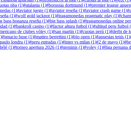
uotas nba
(
1
)
#
atalanta
(
1
)
#
borussia dortmund
(
1
)
#
premier league apues
onedas
(
1
)
#
aviator juego
(
1
)
#
aviator reseña
(
1
)
#
aviator crash game
(
1
)
#
eseña
(
1
)
#
wolf gold jackpot
(
1
)
#
tragamonedas pragmatic play
(
1
)
#
cham
ig bass bonanza reseña
(
1
)
#
big bass splash
(
1
)
#
tragamonedas online pe
lidad
(
1
)
#
bankroll casino
(
1
)
#
factor altura futbol
(
1
)
#
altitud peru futbol
(
mericano de clubes vóley
(
1
)
#
san martin
(
1
)
#
cuotas perú
(
1
)
#
derbi de l
1
)
#
ignacio buse
(
1
)
#
matteo berrettini
(
1
)
#
rio open
(
1
)
#
apuestas tenis
(
1
)
paulo londra
(
1
)
#
peru entradas
(
1
)
#
inter vs milan
(
1
)
#
2 de mayo
(
1
)
#
be
bélé
(
1
)
#
torneo apertura 2026
(
1
)
#
geminis
(
1
)
#
voley
(
1
)
#
liga peruana 