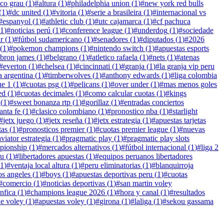
ico grau
(
1
)
#
altura
(
1
)
#
philadelphia union
(
1
)
#
new york red bulls
(
1
)
#
dc united
(
1
)
#
vitoria
(
1
)
#
serie a brasileira
(
1
)
#
internacional vs
#
espanyol
(
1
)
#
athletic club
(
1
)
#
utc cajamarca
(
1
)
#
cf pachuca
1
)
#
noticias perú
(
1
)
#
conference league
(
1
)
#
underdog
(
1
)
#
sociedade
r
(
1
)
#
fútbol sudamericano
(
1
)
#
senadores
(
1
)
#
diputados
(
1
)
#
2026
(
1
)
#
pokemon champions
(
1
)
#
nintendo switch
(
1
)
#
apuestas esports
ebron james
(
1
)
#
belgrano
(
1
)
#
atletico rafaela
(
1
)
#
nets
(
1
)
#
atenas
#
everton
(
1
)
#
chelsea
(
1
)
#
cincinnati
(
1
)
#
granja
(
1
)
#
la granja vip peru
a argentina
(
1
)
#
timberwolves
(
1
)
#
anthony edwards
(
1
)
#
liga colombia
ue 1
(
1
)
#
cuotas psg
(
1
)
#
pelicans
(
1
)
#
over under
(
1
)
#
mas menos goles
ed
(
1
)
#
cuotas decimales
(
1
)
#
como calcular cuotas
(
1
)
#
kings
(
1
)
#
sweet bonanza rtp
(
1
)
#
gorillaz
(
1
)
#
entradas conciertos
anta fe
(
1
)
#
clasico colombiano
(
1
)
#
pronostico nba
(
1
)
#
starlight
#
jetx juego
(
1
)
#
jetx reseña
(
1
)
#
jetx estrategia
(
1
)
#
apuestas tarjetas
tas
(
1
)
#
pronosticos premier
(
1
)
#
cuotas premier league
(
1
)
#
nuevas
aviator estrategia
(
1
)
#
pragmatic play
(
1
)
#
pragmatic play slots
pionship
(
1
)
#
mercados alternativos
(
1
)
#
fútbol internacional
(
1
)
#
liga 2
ru
(
1
)
#
libertadores apuestas
(
1
)
#
equipos peruanos libertadores
1
)
#
ventaja local altura
(
1
)
#
peru eliminatorias
(
1
)
#
blanquirroja
os angeles
(
1
)
#
boys
(
1
)
#
apuestas deportivas peru
(
1
)
#
cuotas
#
comercio
(
1
)
#
noticias deportivas
(
1
)
#
san martin voley
nfica
(
1
)
#
champions league 2026
(
1
)
#
hora y canal
(
1
)
#
resultados
de voley
(
1
)
#
apuestas voley
(
1
)
#
girona
(
1
)
#
laliga
(
1
)
#
sekou gassama