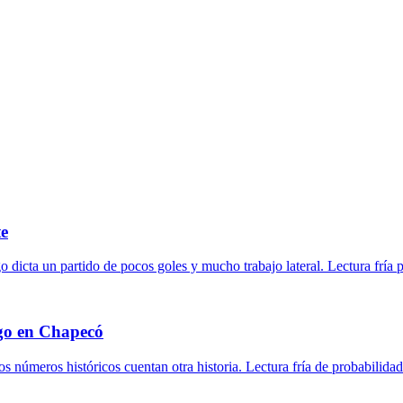
te
o dicta un partido de pocos goles y mucho trabajo lateral. Lectura fría p
ngo en Chapecó
 números históricos cuentan otra historia. Lectura fría de probabilidad