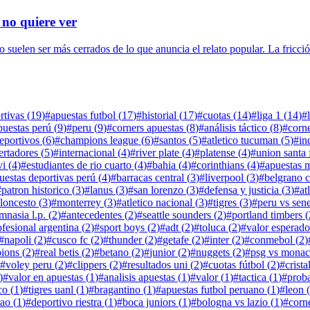
 no quiere ver
suelen ser más cerrados de lo que anuncia el relato popular. La fricción
rtivas
(
19
)
#
apuestas futbol
(
17
)
#
historial
(
17
)
#
cuotas
(
14
)
#
liga 1
(
14
)
#
puestas perú
(
9
)
#
peru
(
9
)
#
corners apuestas
(
8
)
#
análisis táctico
(
8
)
#
corn
eportivos
(
6
)
#
champions league
(
6
)
#
santos
(
5
)
#
atletico tucuman
(
5
)
#
in
ertadores
(
5
)
#
internacional
(
4
)
#
river plate
(
4
)
#
platense
(
4
)
#
union santa 
vi
(
4
)
#
estudiantes de rio cuarto
(
4
)
#
bahia
(
4
)
#
corinthians
(
4
)
#
apuestas 
uestas deportivas perú
(
4
)
#
barracas central
(
3
)
#
liverpool
(
3
)
#
belgrano 
#
patron historico
(
3
)
#
lanus
(
3
)
#
san lorenzo
(
3
)
#
defensa y justicia
(
3
)
#
at
loncesto
(
3
)
#
monterrey
(
3
)
#
atletico nacional
(
3
)
#
tigres
(
3
)
#
peru vs sen
mnasia l.p.
(
2
)
#
antecedentes
(
2
)
#
seattle sounders
(
2
)
#
portland timbers
(
ofesional argentina
(
2
)
#
sport boys
(
2
)
#
adt
(
2
)
#
toluca
(
2
)
#
valor esperado
#
napoli
(
2
)
#
cusco fc
(
2
)
#
thunder
(
2
)
#
getafe
(
2
)
#
inter
(
2
)
#
conmebol
(
2
)
ions
(
2
)
#
real betis
(
2
)
#
betano
(
2
)
#
junior
(
2
)
#
nuggets
(
2
)
#
psg vs mona
#
voley peru
(
2
)
#
clippers
(
2
)
#
resultados uni
(
2
)
#
cuotas fútbol
(
2
)
#
crista
)
#
valor en apuestas
(
1
)
#
analisis apuestas
(
1
)
#
valor
(
1
)
#
tactica
(
1
)
#
proba
co
(
1
)
#
tigres uanl
(
1
)
#
bragantino
(
1
)
#
apuestas futbol peruano
(
1
)
#
leon
(
rao
(
1
)
#
deportivo riestra
(
1
)
#
boca juniors
(
1
)
#
bologna vs lazio
(
1
)
#
corne