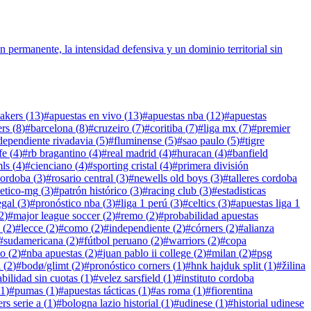
 permanente, la intensidad defensiva y un dominio territorial sin
lakers
(
13
)
#
apuestas en vivo
(
13
)
#
apuestas nba
(
12
)
#
apuestas
ers
(
8
)
#
barcelona
(
8
)
#
cruzeiro
(
7
)
#
coritiba
(
7
)
#
liga mx
(
7
)
#
premier
dependiente rivadavia
(
5
)
#
fluminense
(
5
)
#
sao paulo
(
5
)
#
tigre
fe
(
4
)
#
rb bragantino
(
4
)
#
real madrid
(
4
)
#
huracan
(
4
)
#
banfield
mls
(
4
)
#
cienciano
(
4
)
#
sporting cristal
(
4
)
#
primera división
cordoba
(
3
)
#
rosario central
(
3
)
#
newells old boys
(
3
)
#
talleres cordoba
letico-mg
(
3
)
#
patrón histórico
(
3
)
#
racing club
(
3
)
#
estadisticas
egal
(
3
)
#
pronóstico nba
(
3
)
#
liga 1 perú
(
3
)
#
celtics
(
3
)
#
apuestas liga 1
2
)
#
major league soccer
(
2
)
#
remo
(
2
)
#
probabilidad apuestas
(
2
)
#
lecce
(
2
)
#
como
(
2
)
#
independiente
(
2
)
#
córners
(
2
)
#
alianza
#
sudamericana
(
2
)
#
fútbol peruano
(
2
)
#
warriors
(
2
)
#
copa
co
(
2
)
#
nba apuestas
(
2
)
#
juan pablo ii college
(
2
)
#
milan
(
2
)
#
psg
l
(
2
)
#
bodø/glimt
(
2
)
#
pronóstico corners
(
1
)
#
hnk hajduk split
(
1
)
#
žilina
bilidad sin cuotas
(
1
)
#
velez sarsfield
(
1
)
#
instituto cordoba
1
)
#
pumas
(
1
)
#
apuestas tácticas
(
1
)
#
as roma
(
1
)
#
fiorentina
rs serie a
(
1
)
#
bologna lazio historial
(
1
)
#
udinese
(
1
)
#
historial udinese