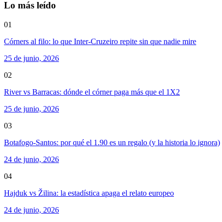
Lo más leído
01
Córners al filo: lo que Inter-Cruzeiro repite sin que nadie mire
25 de junio, 2026
02
River vs Barracas: dónde el córner paga más que el 1X2
25 de junio, 2026
03
Botafogo-Santos: por qué el 1.90 es un regalo (y la historia lo ignora)
24 de junio, 2026
04
Hajduk vs Žilina: la estadística apaga el relato europeo
24 de junio, 2026