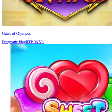
Gates of Olympus
Pragmatic Play
RTP
96.5
%