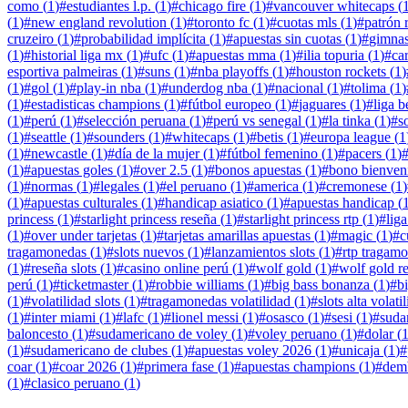
como
(
1
)
#
estudiantes l.p.
(
1
)
#
chicago fire
(
1
)
#
vancouver whitecaps
(
(
1
)
#
new england revolution
(
1
)
#
toronto fc
(
1
)
#
cuotas mls
(
1
)
#
patrón 
cruzeiro
(
1
)
#
probabilidad implícita
(
1
)
#
apuestas sin cuotas
(
1
)
#
gimnas
(
1
)
#
historial liga mx
(
1
)
#
ufc
(
1
)
#
apuestas mma
(
1
)
#
ilia topuria
(
1
)
#
car
esportiva palmeiras
(
1
)
#
suns
(
1
)
#
nba playoffs
(
1
)
#
houston rockets
(
1
)
(
1
)
#
gol
(
1
)
#
play-in nba
(
1
)
#
underdog nba
(
1
)
#
nacional
(
1
)
#
tolima
(
1
)
(
1
)
#
estadisticas champions
(
1
)
#
fútbol europeo
(
1
)
#
jaguares
(
1
)
#
liga b
(
1
)
#
perú
(
1
)
#
selección peruana
(
1
)
#
perú vs senegal
(
1
)
#
la tinka
(
1
)
#
s
(
1
)
#
seattle
(
1
)
#
sounders
(
1
)
#
whitecaps
(
1
)
#
betis
(
1
)
#
europa league
(
1
(
1
)
#
newcastle
(
1
)
#
día de la mujer
(
1
)
#
fútbol femenino
(
1
)
#
pacers
(
1
)
(
1
)
#
apuestas goles
(
1
)
#
over 2.5
(
1
)
#
bonos apuestas
(
1
)
#
bono bienven
(
1
)
#
normas
(
1
)
#
legales
(
1
)
#
el peruano
(
1
)
#
america
(
1
)
#
cremonese
(
1
)
(
1
)
#
apuestas culturales
(
1
)
#
handicap asiatico
(
1
)
#
apuestas handicap
(
princess
(
1
)
#
starlight princess reseña
(
1
)
#
starlight princess rtp
(
1
)
#
lig
(
1
)
#
over under tarjetas
(
1
)
#
tarjetas amarillas apuestas
(
1
)
#
magic
(
1
)
#
c
tragamonedas
(
1
)
#
slots nuevos
(
1
)
#
lanzamientos slots
(
1
)
#
rtp tragam
(
1
)
#
reseña slots
(
1
)
#
casino online perú
(
1
)
#
wolf gold
(
1
)
#
wolf gold r
perú
(
1
)
#
ticketmaster
(
1
)
#
robbie williams
(
1
)
#
big bass bonanza
(
1
)
#
b
(
1
)
#
volatilidad slots
(
1
)
#
tragamonedas volatilidad
(
1
)
#
slots alta volati
(
1
)
#
inter miami
(
1
)
#
lafc
(
1
)
#
lionel messi
(
1
)
#
osasco
(
1
)
#
sesi
(
1
)
#
suda
baloncesto
(
1
)
#
sudamericano de voley
(
1
)
#
voley peruano
(
1
)
#
dolar
(
(
1
)
#
sudamericano de clubes
(
1
)
#
apuestas voley 2026
(
1
)
#
unicaja
(
1
)
#
coar
(
1
)
#
coar 2026
(
1
)
#
primera fase
(
1
)
#
apuestas champions
(
1
)
#
dem
(
1
)
#
clasico peruano
(
1
)